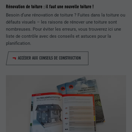
Rénovation de toiture : il faut une nouvelle toiture !
FOURNISSEUR
LinkedIn
Besoin d’une rénovation de toiture ? Fuites dans la toiture ou
EXPIRATION
29 jours
défauts visuels – les raisons de rénover une toiture sont
nombreuses. Pour éviter les erreurs, vous trouverez ici une
Est utilisé pour suivre l'utilisateur sur
liste de contrôle avec des conseils et astuces pour la
plusieurs sites Internet afin d'afficher de
planification.
UTILITÉ
la publicité adaptée aux préférences de
l'utilisateur.
ACCÉDER AUX CONSEILS DE CONSTRUCTION
NOM
lidc
FOURNISSEUR
LinkedIn
EXPIRATION
1 jour
Utilisé par le service de réseau social
UTILITÉ
LinkedIn pour suivre l'utilisation de
services intégrés