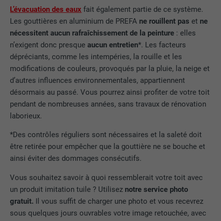
NOM
_gat
Ce cookie est essentiel au
L’évacuation des eaux
fait également partie de ce système.
fonctionnement de l'extension qui gère
Les gouttières en aluminium de PREFA
ne rouillent pas
et
ne
FOURNISSEUR
Google
FOURNISSEUR
Google Analytics
le consentement pour les cookies. Il doit
nécessitent aucun rafraîchissement de la peinture
: elles
UTILITÉ
être enregistré pour que l'outil sache
EXPIRATION
6 mois
n’exigent donc presque
aucun entretien
*. Les facteurs
EXPIRATION
1 jour
quels groupes de cookies ont été
dépréciants, comme les intempéries, la rouille et les
acceptés par l'utilisateur.
Ce cookie comprend un identifiant
modifications de couleurs, provoqués par la pluie, la neige et
Est utilisé par Google Analytics pour
unique via lequel vos paramètres
UTILITÉ
d’autres influences environnementales, appartiennent
limiter le taux de sollicitation.
préférés et d'autres informations sont
désormais au passé. Vous pourrez ainsi profiter de votre toit
enregistrés, en particulier la langue que
pendant de nombreuses années, sans travaux de rénovation
UTILITÉ
vous préférez, combien de résultats de
laborieux.
NOM
_gid
recherche doivent être affichés par page
(p. ex. 10 ou 20) et si le filtre Google
*Des contrôles réguliers sont nécessaires et la saleté doit
FOURNISSEUR
Google Universal Analytics
SafeSearch doit être activé ou non.
être retirée pour empêcher que la gouttière ne se bouche et
ainsi éviter des dommages consécutifs.
EXPIRATION
1 jour
NOM
lang
Vous souhaitez savoir à quoi ressemblerait votre toit avec
Enregistre un identifiant unique utilisé
un produit imitation tuile ? Utilisez
notre service photo
pour générer des données statistiques
FOURNISSEUR
ads.linkedin.com
UTILITÉ
gratuit.
Il vous suffit de charger une photo et vous recevrez
sur la manière dont l'utilisateur utilise le
sous quelques jours ouvrables votre image retouchée, avec
site Internet.
EXPIRATION
Session