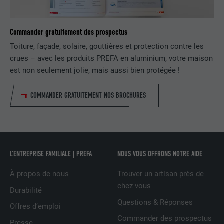
NOM
lissc
Commander gratuitement des prospectus
Toiture, façade, solaire, gouttières et protection contre les
FOURNISSEUR
LinkedIn
crues – avec les produits PREFA en aluminium, votre maison
EXPIRATION
1 an
est non seulement jolie, mais aussi bien protégée !
Est utilisé pour garantir que le même
COMMANDER GRATUITEMENT NOS BROCHURES
UTILITÉ
attribut SameSite est disponible pour
tous les cookies dans ce navigateur
NOM
_fbp
L’ENTREPRISE FAMILIALE | PREFA
NOUS VOUS OFFRONS NOTRE AIDE
FOURNISSEUR
Facebook
À propos de nous
Trouver un artisan près de
chez vous
Durabilité
EXPIRATION
3 mois
Questions & Réponses
Offres d’emploi
Est utilisé par Facebook pour afficher
Commander des prospectus
Presse