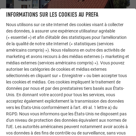
INFORMATIONS SUR LES COOKIES AU PREFA
Nous utilisons sur ce site Internet des cookies visant à collecter
des données, à assurer une expérience utilisateur agréable
(« essentiel ») et afin d'établir des statistiques pour l'amélioration
de la qualité de notre site Internet (« statistiques (services
américains compris) »). Nous réalisons en outre des activités de
marketing et avons recours à des médias externes (« marketing et
médias externes (services américains compris) »). Vous pouvez
autoriser les catégories de cookies et médias externes
sélectionnés en cliquant sur « Enregistrer » ou bien accepter tous
les cookies et médias. Ces cookies impliquent le traitement de
données par nous et par des prestataires tiers basés aux États-
Unis. En donnant votre accord pour tous les services, vous
acceptez également explicitement la transmission des données
vers les États-Unis conformément à l'art. 49 al. 1 lettre a) du
RGPD. Nous vous informons que les États-Unis ne disposent pas
COULEURS GARANTIES 40 ANS EN QUALITÉ
d'un niveau de protection des données équivalent aux normes de
P.10
l'UE. Les autorités américaines peuvent notamment avoir accès à
vos données à des fins de contrôle ou de surveillance, sans vous