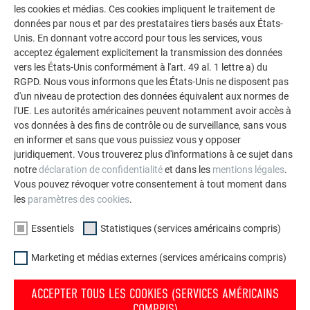
les cookies et médias. Ces cookies impliquent le traitement de
tout débris grossier et des copeaux.
données par nous et par des prestataires tiers basés aux États-
Les conditions requises en matière de physique du
Unis. En donnant votre accord pour tous les services, vous
bâtiment doivent être prises en compte et respectées
acceptez également explicitement la transmission des données
lors du montage.
vers les États-Unis conformément à l'art. 49 al. 1 lettre a) du
Sécuriser les pièces de tôle à l'échafaudage pour
RGPD. Nous vous informons que les États-Unis ne disposent pas
éviter qu'elles ne tombent ou ne s'envolent en cas de
d'un niveau de protection des données équivalent aux normes de
vent.
l'UE. Les autorités américaines peuvent notamment avoir accès à
vos données à des fins de contrôle ou de surveillance, sans vous
Les PREFA petits formats doivent être posés sur un
en informer et sans que vous puissiez vous y opposer
voligeage continu. Sur la façade, un coffrage
juridiquement. Vous trouverez plus d'informations à ce sujet dans
d'économie peut également être utilisé comme sous-
notre
déclaration de confidentialité
et dans les
mentions légales
.
construction en fonction du produit.
Vous pouvez révoquer votre consentement à tout moment dans
Avant de procéder au montage, vérifiez la stabilité, la
les
paramètres des cookies
.
conformité et l’adéquation de la sous-construction
(compatibilité des matériaux).
Essentiels
Statistiques (services américains compris)
Les irrégularités de la sous-construction doivent
Marketing et médias externes (services américains compris)
impérativement être corrigées au préalable.
Ne pliez pas les agrafes.
ACCEPTER TOUS LES COOKIES (SERVICES AMÉRICAINS
Le montage des petits formats PREFA doit être réalisé
COMPRIS)
sur la sous-construction au moyen du matériel de