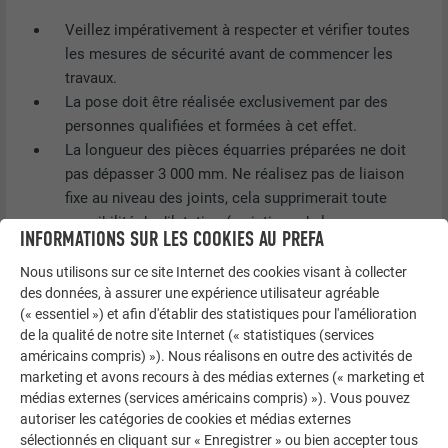
Veillez impérativement à respecter et vérifier toutes
les mesures de sécurité avant de commencer les
travaux.
La pose doit être réalisée exclusivement par des
personnes qualifiées et formées à cet effet.
La longueur des pièces équarries préparées ne doit
pas dépasser 3 000 mm. Ne réalisez pas de liaison
fixe au niveau des joints, cela supprimerait toute
possibilité de dilatation (variations de longueur
INFORMATIONS SUR LES COOKIES AU PREFA
induites par la chaleur).
L’échange ou la reprise du matériau fabriqué avec des
Nous utilisons sur ce site Internet des cookies visant à collecter
des données, à assurer une expérience utilisateur agréable
longueurs fixes est exclu.
(« essentiel ») et afin d'établir des statistiques pour l'amélioration
Lors du transport, manipulez les unités d’emballage
de la qualité de notre site Internet (« statistiques (services
avec soin (voir « Stockage et transport »).
américains compris) »). Nous réalisons en outre des activités de
Toutes les longueurs de profils doivent être
marketing et avons recours à des médias externes (« marketing et
contrôlées avant le montage, afin de pouvoir anticiper
médias externes (services américains compris) »). Vous pouvez
d’éventuelles tolérances.
autoriser les catégories de cookies et médias externes
Avant de poser le revêtement, nettoyez le voligeage de
sélectionnés en cliquant sur « Enregistrer » ou bien accepter tous