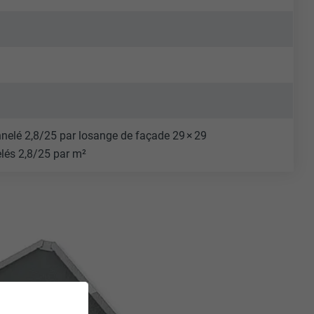
9
 annelé 2,8/25 par losange de façade 29 × 29
elés 2,8/25 par m²