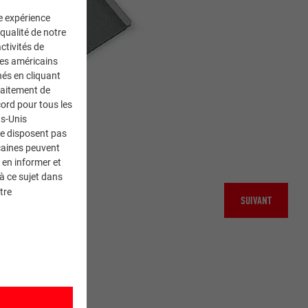
ne expérience
 qualité de notre
ctivités de
ces américains
nés en cliquant
traitement de
ord pour tous les
ts-Unis
ne disposent pas
caines peuvent
 en informer et
à ce sujet dans
tre
SUIVANT