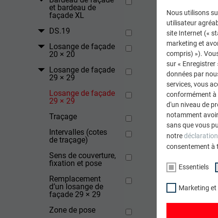
et bardeau de
Nous utilisons su
façade XL
utilisateur agréab
DS.19
site Internet (« 
marketing et avo
Losange de façade
20 × 20
compris) »). Vous
sur « Enregistrer
Losange de façade
données par nous 
29 × 29
services, vous a
Losange de façade
conformément à l'
29 × 29
d'un niveau de p
notamment avoir 
Traçage
sans que vous pu
Intervalles (cotes
notre
déclaration
de traçage)
RETOUR
consentement à 
Sens de couverture,
fixation et pose
Essentiels
Remplacement
d’un losange de
Marketing et
façade 29 × 29
Zone de pose