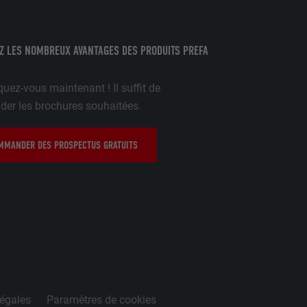
nées
rnet.
Z LES NOMBREUX AVANTAGES DES PRODUITS PREFA
uez-vous maintenant ! Il suffit de
gère le
r les brochures souhaitées.
 l'outil
teur.
amètres
MANDER DES PROSPECTUS GRATUITS
lier la langue
 être affichés
ation.
t être activé
légales
Paramètres de cookies
nées