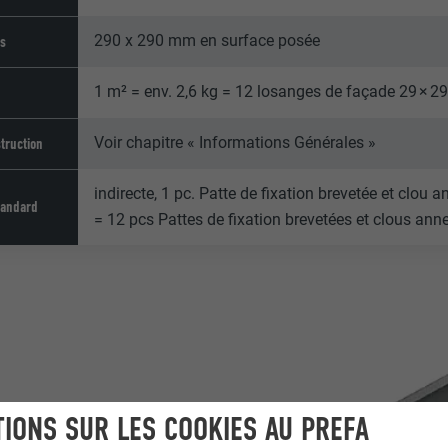
290 x 290 mm en surface posée
ns
1 m² = env. 2,6 kg = 12 losanges de façade 29 × 2
Voir chapitre « Informations Générales »
truction
indirecte, 1 pc. Patte de fixation brevetée et clou
tandard
= 12 pcs Pattes de fixation brevetées et clous ann
IONS SUR LES COOKIES AU PREFA