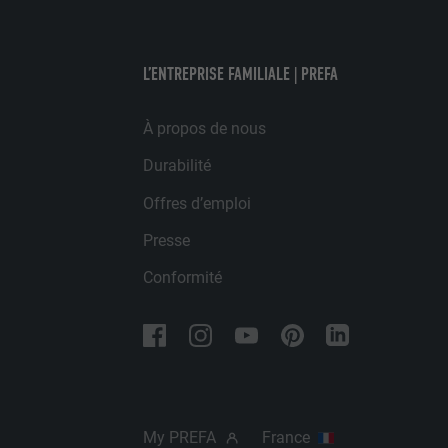
plateformes vid
UTILITÉ
FOURNISSE
NOM
L’ENTREPRISE FAMILIALE | PREFA
EXPIRATION
FOURNISSE
NOM
À propos de nous
EXPIRATION
FOURNISSE
UTILITÉ
Durabilité
EXPIRATION
Offres d’emploi
UTILITÉ
Presse
UTILITÉ
Conformité
NOM
NOM
FOURNISSE
FOURNISSE
EXPIRATION
My PREFA
France
EXPIRATION