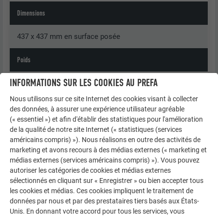
Dimensions
437 x 437 mm en surface posée
Poids
INFORMATIONS SUR LES COOKIES AU PREFA
1 m² = env. 2,6 kg = env. 5 losanges de façade 44 × 44
Nous utilisons sur ce site Internet des cookies visant à collecter
Sous-construction
des données, à assurer une expérience utilisateur agréable
(« essentiel ») et afin d'établir des statistiques pour l'amélioration
de la qualité de notre site Internet (« statistiques (services
Voir chapitre « Informations Générales »
américains compris) »). Nous réalisons en outre des activités de
marketing et avons recours à des médias externes (« marketing et
Fixation standard
médias externes (services américains compris) »). Vous pouvez
autoriser les catégories de cookies et médias externes
Direct, 4 pc. Clous annelés 2,8/25 par losange de façade
sélectionnés en cliquant sur « Enregistrer » ou bien accepter tous
44 × 44
les cookies et médias. Ces cookies impliquent le traitement de
= 20 pcs Clous annelés 2,8/25 par m²
données par nous et par des prestataires tiers basés aux États-
Unis. En donnant votre accord pour tous les services, vous