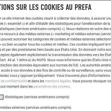
IONS SUR LES COOKIES AU PREFA
r ce site Internet des cookies visant à collecter des données, à assurer u
le (« essentiel ») et afin d'établir des statistiques pour l'amélioration de la
statistiques (services américains compris) »). Nous réalisons en outre des a
ns recours à des médias externes (« marketing et médias externes (servi
 pouvez autoriser les catégories de cookies et médias externes sélection
 » ou bien accepter tous les cookies et médias. Ces cookies impliquent le 
et par des prestataires tiers basés aux États-Unis. En donnant votre acc
cceptez également explicitement la transmission des données vers les Éta
art. 49 al. 1 lettre a) du RGPD. Nous vous informons que les États-Unis 
rotection des données équivalent aux normes de l'UE. Les autorités améri
accès à vos données à des fins de contrôle ou de surveillance, sans vous
issiez vous y opposer juridiquement. Vous trouverez plus d'informations 
 de confidentialité
et dans les
mentions légales
. Vous pouvez révoquer vo
tout moment dans les
paramètres des cookies
.
Statistiques (services américains compris)
 médias externes (services américains compris)