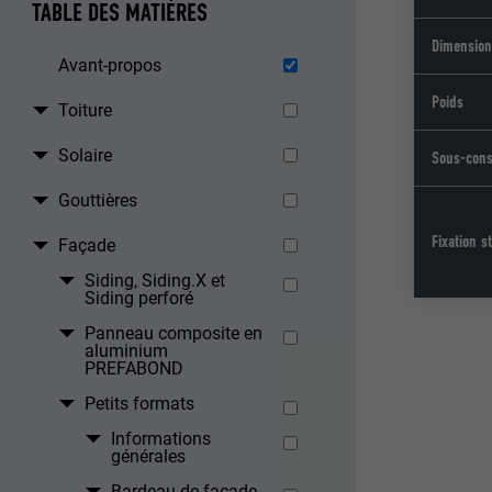
TABLE DES MATIÈRES
Dimensio
Avant-propos
Poids
Toiture
Solaire
Sous-cons
Gouttières
Fixation s
Façade
Siding, Siding.X et
Siding perforé
Panneau composite en
aluminium
PREFABOND
Petits formats
Informations
générales
Bardeau de façade