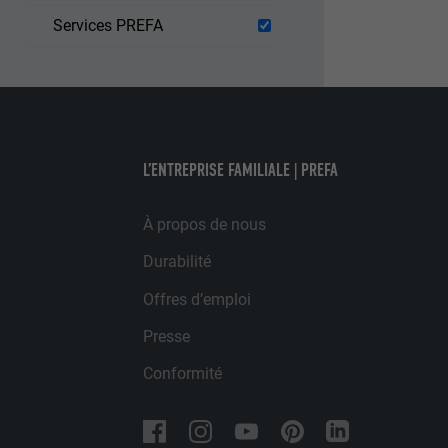
annonceurs (pres
EXPIRATION
Services PREFA
visiteurs à tra
NOM
plateformes vid
UTILITÉ
FOURNISSE
NOM
EXPIRATION
FOURNISSE
NOM
L’ENTREPRISE FAMILIALE | PREFA
EXPIRATION
FOURNISSE
UTILITÉ
À propos de nous
EXPIRATION
Durabilité
UTILITÉ
UTILITÉ
Offres d’emploi
Presse
NOM
Conformité
NOM
FOURNISSE
FOURNISSE