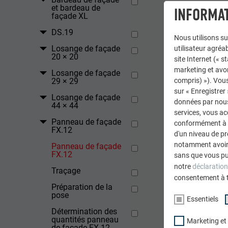
et bardeau de
INFORMAT
façade XL
DS.19
Nous utilisons su
Losange de façade
utilisateur agréab
20 × 20
site Internet (« 
marketing et avo
Losange de façade
29 × 29
compris) »). Vous
sur « Enregistrer
Losange de façade
données par nous 
44 × 44
services, vous a
Panneau de façade
conformément à l'
FX.12
d'un niveau de p
notamment avoir 
Panneau de façade
FX.12
sans que vous pu
notre
déclaration
Traçage
RETOUR
consentement à 
Préparation de la
pose
Essentiels
Détermination des
quantités panneau
Marketing et
de façade FX.12