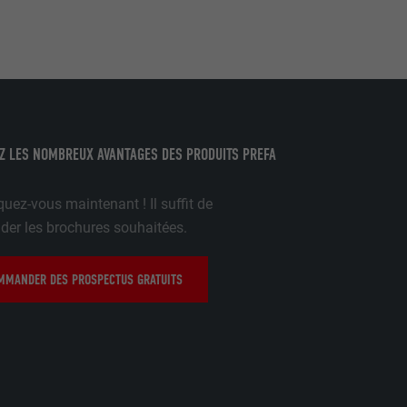
pour cela les
tenus des
nées
rnet.
Z LES NOMBREUX AVANTAGES DES PRODUITS PREFA
gère le
 l'outil
uez-vous maintenant ! Il suffit de
teur.
amètres
r les brochures souhaitées.
lier la langue
 être affichés
ation.
MANDER DES PROSPECTUS GRATUITS
t être activé