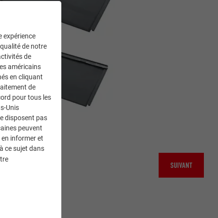
ne expérience
 qualité de notre
ctivités de
ces américains
nés en cliquant
traitement de
ord pour tous les
ts-Unis
ne disposent pas
caines peuvent
 en informer et
à ce sujet dans
tre
SUIVANT