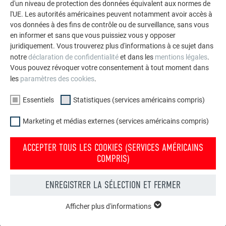
d'un niveau de protection des données équivalent aux normes de
conformité et l’adéquation de la sous-structure
l'UE. Les autorités américaines peuvent notamment avoir accès à
(compatibilité des matériaux).
vos données à des fins de contrôle ou de surveillance, sans vous
Les irrégularités de la sous-construction doivent
en informer et sans que vous puissiez vous y opposer
impérativement être corrigées au préalable.
juridiquement. Vous trouverez plus d'informations à ce sujet dans
Au niveau des raccords, assurez-vous de laisser un
notre
déclaration de confidentialité
et dans les
mentions légales
.
espace entre les raccords et les lames Siding ou
Vous pouvez révoquer votre consentement à tout moment dans
les
paramètres des cookies
.
Siding.X pour que la dilatation puisse se faire.
Le montage des produits Siding, Siding.X et Siding
Essentiels
Statistiques (services américains compris)
perforé doit être réalisé sur la sous-construction au
moyen du matériel de fixation recommandé par le
Marketing et médias externes (services américains compris)
fabricant.
ACCEPTER TOUS LES COOKIES (SERVICES AMÉRICAINS
COMPRIS)
RETOUR
SUIVANT
ENREGISTRER LA SÉLECTION ET FERMER
Afficher plus d'informations
ESSENTIELS
L’ENTREPRISE FAMILIALE | PREFA
NOUS VOUS OFFRONS NOTRE AIDE
Les cookies du groupe « Essentiels » sont nécessaires aux