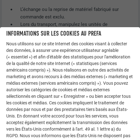
L’échange ou la reprise de matériel fabriqué sur
commande est exclu.
Lors du transport, manipulez les unités de
conditionnement avec soin (voir « Stockage et
INFORMATIONS SUR LES COOKIES AU PREFA
transport »).
Nous utilisons sur ce site Internet des cookies visant à collecter
Toutes les longueurs de profils doivent être
des données, à assurer une expérience utilisateur agréable
contrôlées avant le montage, afin de pouvoir adapter,
(« essentiel ») et afin d'établir des statistiques pour l'amélioration
le cas échéant, le matériel aux tolérances applicables,
de la qualité de notre site Internet (« statistiques (services
et ce, avant de procéder à l’installation.
américains compris) »). Nous réalisons en outre des activités de
marketing et avons recours à des médias externes (« marketing et
Les conditions requises en matière de physique du
médias externes (services américains compris) »). Vous pouvez
bâtiment doivent être prises en compte.
autoriser les catégories de cookies et médias externes
Sécurisez les pièces métalliques de la structure, afin
sélectionnés en cliquant sur « Enregistrer » ou bien accepter tous
d’éviter qu’elles ne tombent ou ne s’envolent lorsqu’il
les cookies et médias. Ces cookies impliquent le traitement de
y a du vent.
données par nous et par des prestataires tiers basés aux États-
Les produits Siding, Siding.X et Siding perforé doivent
Unis. En donnant votre accord pour tous les services, vous
être posés sur une sous-construction en métal ou en
acceptez également explicitement la transmission des données
vers les États-Unis conformément à l'art. 49 al. 1 lettre a) du
bois.
RGPD. Nous vous informons que les États-Unis ne disposent pas
Avant de procéder au montage, vérifiez la stabilité, la