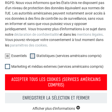
RGPD. Nous vous informons que les États-Unis ne disposent pas
d'un niveau de protection des données équivalent aux normes de
l'UE. Les autorités américaines peuvent notamment avoir accès à
vos données à des fins de contrôle ou de surveillance, sans vous
en informer et sans que vous puissiez vous y opposer
juridiquement. Vous trouverez plus d'informations à ce sujet dans
notre
déclaration de confidentialité
et dans les
mentions légales
.
Vous pouvez révoquer votre consentement à tout moment dans
les
paramètres des cookies
.
Essentiels
Statistiques (services américains compris)
Pliure de rebord
Marketing et médias externes (services américains compris)
ACCEPTER TOUS LES COOKIES (SERVICES AMÉRICAINS
Les produits Siding, Siding.X et Siding perforé peuvent être
COMPRIS)
posés à l’horizontale, à la verticale et en diagonale.
Voici les facteurs importants à prendre en considération lors
ENREGISTRER LA SÉLECTION ET FERMER
de la pose :
Afficher plus d'informations
ESSENTIELS
Horizontale : toujours réaliser la pose de bas en haut