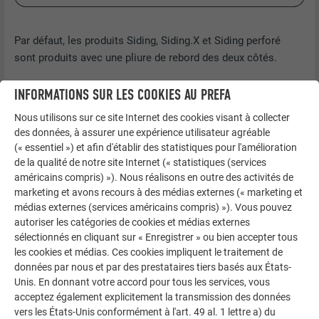
Par défaut, les produits Siding, Siding.X et Siding perforé
sont produits avec une pliure de rebord des deux côtés.
La pliure de rebord réalisée en usine pour les produits Siding,
INFORMATIONS SUR LES COOKIES AU PREFA
Siding.X et Siding perforé est de :
Nous utilisons sur ce site Internet des cookies visant à collecter
11 mm pour une profondeur de profil de 22 mm
des données, à assurer une expérience utilisateur agréable
20 mm pour une profondeur de profil de 32 mm
(« essentiel ») et afin d'établir des statistiques pour l'amélioration
de la qualité de notre site Internet (« statistiques (services
américains compris) »). Nous réalisons en outre des activités de
marketing et avons recours à des médias externes (« marketing et
médias externes (services américains compris) »). Vous pouvez
autoriser les catégories de cookies et médias externes
sélectionnés en cliquant sur « Enregistrer » ou bien accepter tous
les cookies et médias. Ces cookies impliquent le traitement de
données par nous et par des prestataires tiers basés aux États-
Unis. En donnant votre accord pour tous les services, vous
acceptez également explicitement la transmission des données
vers les États-Unis conformément à l'art. 49 al. 1 lettre a) du