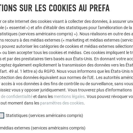
IONS SUR LES COOKIES AU PREFA
Module solaire PREFALZ 500
r ce site Internet des cookies visant à collecter des données, à assurer u
le (« essentiel ») et afin d'établir des statistiques pour l'amélioration de la
nce
150 Wp
statistiques (services américains compris) »). Nous réalisons en outre des a
ns recours à des médias externes (« marketing et médias externes (servi
e
5,44 m²
 pouvez autoriser les catégories de cookies et médias externes sélection
ire
 » ou bien accepter tous les cookies et médias. Ces cookies impliquent le 
et par des prestataires tiers basés aux États-Unis. En donnant votre acc
p
cceptez également explicitement la transmission des données vers les Éta
art. 49 al. 1 lettre a) du RGPD. Nous vous informons que les États-Unis 
ions
2000 x 408 mm (1,2 pc./m²)
rotection des données équivalent aux normes de l'UE. Les autorités améri
accès à vos données à des fins de contrôle ou de surveillance, sans vous
15 kg (18 kg/m²)
issiez vous y opposer juridiquement. Vous trouverez plus d'informations 
 de confidentialité
et dans les
mentions légales
. Vous pouvez révoquer vo
tout moment dans les
paramètres des cookies
.
e
TOPCon
Statistiques (services américains compris)
 toit
ab 3° (5 %)
 médias externes (services américains compris)