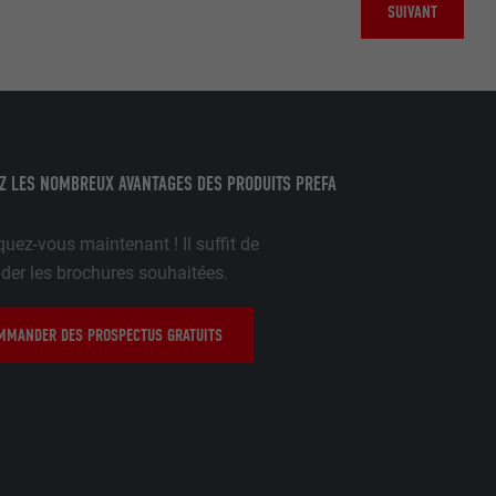
SUIVANT
pour cela les
tenus des
nées
rnet.
Z LES NOMBREUX AVANTAGES DES PRODUITS PREFA
gère le
 l'outil
uez-vous maintenant ! Il suffit de
teur.
amètres
r les brochures souhaitées.
lier la langue
 être affichés
ation.
MANDER DES PROSPECTUS GRATUITS
t être activé