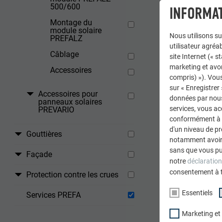
500/600
INFORMAT
Montage du
module solaire
Nous utilisons su
PREFALZ
utilisateur agréab
Puissa
Câblage
site Internet (« 
marketing et avo
Accessoires
Surfac
compris) »). Vous
nécessa
sur « Enregistrer
Accessoires pour
données par nous 
par kW
panneaux solaires
services, vous a
PREVARIO
conformément à l'
Dimens
d'un niveau de p
Gouttières
notamment avoir 
Poids
sans que vous pu
Façade
notre
déclaration
consentement à 
Type d
Protection contre les crues
cellule
Essentiels
Services PREFA
Pente de
Marketing et