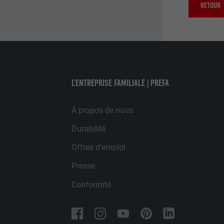
RETOUR
annonceurs (pres
EXPIRATION
visiteurs à tra
NOM
plateformes vid
UTILITÉ
FOURNISSE
NOM
EXPIRATION
FOURNISSE
NOM
L’ENTREPRISE FAMILIALE | PREFA
EXPIRATION
FOURNISSE
UTILITÉ
À propos de nous
EXPIRATION
Durabilité
UTILITÉ
UTILITÉ
Offres d’emploi
Presse
NOM
Conformité
NOM
FOURNISSE
FOURNISSE
EXPIRATION