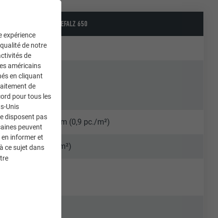
Module solaire PREFALZ 650
ne expérience
 qualité de notre
150 Wp
ctivités de
ces américains
7,44 m²
nés en cliquant
traitement de
ord pour tous les
ts-Unis
ne disposent pas
2000 x 558 mm (0,9 pc./m²)
caines peuvent
 en informer et
21 kg (18 kg/m²)
à ce sujet dans
tre
TOPCon
ab 3° (5 %)