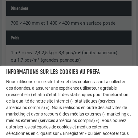
Dimensions
700 × 420 mm et 1 400 × 420 mm en surface posée
Poids
1 m² = env. 2,4-2,5 kg = 3,4 pcs/m² (petits panneaux)
ou 1,7 pcs/m² (grandes panneaux)
INFORMATIONS SUR LES COOKIES AU PREFA
Pente de toit
Nous utilisons sur ce site Internet des cookies visant à collecter
des données, à assurer une expérience utilisateur agréable
À partir de 17° = env. 31%
(« essentiel ») et afin d'établir des statistiques pour l'amélioration
de la qualité de notre site Internet (« statistiques (services
Sous-construction et couche de séparation
américains compris) »). Nous réalisons en outre des activités de
marketing et avons recours à des médias externes (« marketing et
Voir chapitre « Informations générales »
médias externes (services américains compris) »). Vous pouvez
Couche de séparation bitumineuse requise jusqu’à 25°
autoriser les catégories de cookies et médias externes
sélectionnés en cliquant sur « Enregistrer » ou bien accepter tous
de pente de toit.