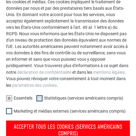
les cookies et médias. Ces cookies impliquent le traitement de
données par nous et par des prestataires tiers basés aux États-
Fixation de base
Unis. En donnant votre accord pour tous les services, vous
acceptez également explicitement la transmission des données
Directe, avec 3 (petits panneaux) ou 5 (grands panneaux)
vers les États-Unis conformément à l'art. 49 al. 1 lettre a) du
clous annelés 2,8/25
RGPD. Nous vous informons que les États-Unis ne disposent pas
d'un niveau de protection des données équivalent aux normes de
l'UE. Les autorités américaines peuvent notamment avoir accès à
vos données à des fins de contrôle ou de surveillance, sans vous
en informer et sans que vous puissiez vous y opposer
juridiquement. Vous trouverez plus d'informations à ce sujet dans
notre
déclaration de confidentialité
et dans les
mentions légales
.
Vous pouvez révoquer votre consentement à tout moment dans
les
paramètres des cookies
.
Essentiels
Statistiques (services américains compris)
Marketing et médias externes (services américains compris)
ACCEPTER TOUS LES COOKIES (SERVICES AMÉRICAINS
COMPRIS)