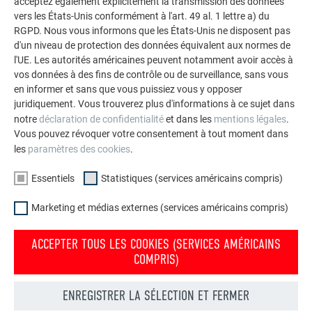
acceptez également explicitement la transmission des données
vers les États-Unis conformément à l'art. 49 al. 1 lettre a) du
Fixation directe avec 3 clous annelés 2,8/25 par R.16.
RGPD. Nous vous informons que les États-Unis ne disposent pas
d'un niveau de protection des données équivalent aux normes de
l'UE. Les autorités américaines peuvent notamment avoir accès à
vos données à des fins de contrôle ou de surveillance, sans vous
en informer et sans que vous puissiez vous y opposer
juridiquement. Vous trouverez plus d'informations à ce sujet dans
notre
déclaration de confidentialité
et dans les
mentions légales
.
Vous pouvez révoquer votre consentement à tout moment dans
les
paramètres des cookies
.
Essentiels
Statistiques (services américains compris)
Marketing et médias externes (services américains compris)
ACCEPTER TOUS LES COOKIES (SERVICES AMÉRICAINS
COMPRIS)
ENREGISTRER LA SÉLECTION ET FERMER
RETOUR
SUIVANT