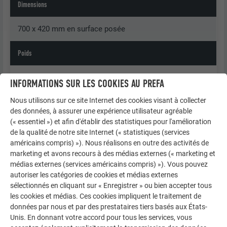
Dimensions
700 x 420 mm en surface posée
Poids
1 m² = ca. 2,5 kg = 3,4 pcs.
INFORMATIONS SUR LES COOKIES AU PREFA
Nous utilisons sur ce site Internet des cookies visant à collecter
Pente de toit
des données, à assurer une expérience utilisateur agréable
(« essentiel ») et afin d'établir des statistiques pour l'amélioration
À partir de 17° = env. 31%
de la qualité de notre site Internet (« statistiques (services
américains compris) »). Nous réalisons en outre des activités de
Sous-construction et couche de séparation
marketing et avons recours à des médias externes (« marketing et
médias externes (services américains compris) »). Vous pouvez
Voir chapitre « Informations générales », couche de
autoriser les catégories de cookies et médias externes
sélectionnés en cliquant sur « Enregistrer » ou bien accepter tous
séparation bitumineuse requise jusqu’à 25° de pente de
les cookies et médias. Ces cookies impliquent le traitement de
toit.
données par nous et par des prestataires tiers basés aux États-
Unis. En donnant votre accord pour tous les services, vous
Fixation de base