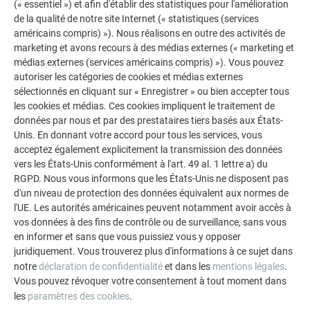
(« essentiel ») et afin d'établir des statistiques pour l'amélioration
POUR EN SAVOIR PLUS
de la qualité de notre site Internet (« statistiques (services
américains compris) »). Nous réalisons en outre des activités de
marketing et avons recours à des médias externes (« marketing et
médias externes (services américains compris) »). Vous pouvez
autoriser les catégories de cookies et médias externes
sélectionnés en cliquant sur « Enregistrer » ou bien accepter tous
les cookies et médias. Ces cookies impliquent le traitement de
données par nous et par des prestataires tiers basés aux États-
Unis. En donnant votre accord pour tous les services, vous
Adressez-vous à nos experts
acceptez également explicitement la transmission des données
vers les États-Unis conformément à l'art. 49 al. 1 lettre a) du
Vous avez des questions ? Contactez-nous. Les experts
RGPD. Nous vous informons que les États-Unis ne disposent pas
PREFA sont à vos côtés pour vous conseiller. C’est tout
d'un niveau de protection des données équivalent aux normes de
simple : appelez-nous ou envoyez-nous un e-mail.
l'UE. Les autorités américaines peuvent notamment avoir accès à
vos données à des fins de contrôle ou de surveillance, sans vous
TROUVER VOTRE INTERLOCUTEUR PREFA
en informer et sans que vous puissiez vous y opposer
juridiquement. Vous trouverez plus d'informations à ce sujet dans
notre
déclaration de confidentialité
et dans les
mentions légales
.
Vous pouvez révoquer votre consentement à tout moment dans
les
paramètres des cookies
.