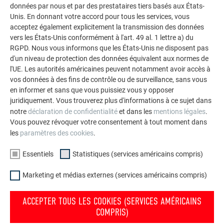
données par nous et par des prestataires tiers basés aux États-
DIRECTION
Unis. En donnant votre accord pour tous les services, vous
acceptez également explicitement la transmission des données
vers les États-Unis conformément à l'art. 49 al. 1 lettre a) du
Leopold Pasquali, Mag. Dieter Kirchknopf
RGPD. Nous vous informons que les États-Unis ne disposent pas
d'un niveau de protection des données équivalent aux normes de
SIÈGE DE L’ENTREPRISE
l'UE. Les autorités américaines peuvent notamment avoir accès à
vos données à des fins de contrôle ou de surveillance, sans vous
Sainte Croix en Plaine
en informer et sans que vous puissiez vous y opposer
juridiquement. Vous trouverez plus d'informations à ce sujet dans
NUMÉRO AU REGISTRE DES SOCIÉTÉS
notre
déclaration de confidentialité
et dans les
mentions légales
.
Vous pouvez révoquer votre consentement à tout moment dans
les
paramètres des cookies
.
790 381 222
Essentiels
Statistiques (services américains compris)
NO TVA INTRACOMMUNAUTAIRE
Marketing et médias externes (services américains compris)
FR 18790381222
ACCEPTER TOUS LES COOKIES (SERVICES AMÉRICAINS
REGISTRE
COMPRIS)