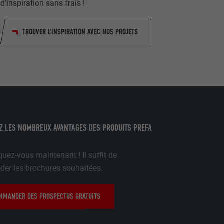
d’inspiration sans frais !
 l'outil
teur.
amètres
TROUVER L'INSPIRATION AVEC NOS PROJETS
lier la langue
 être affichés
ation.
t être activé
Z LES NOMBREUX AVANTAGES DES PRODUITS PREFA
uez-vous maintenant ! Il suffit de
nées
r les brochures souhaitées.
rnet.
net.
MANDER DES PROSPECTUS GRATUITS