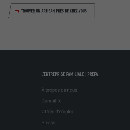
EXPIRATION
FOURNISSE
UTILITÉ
TROUVER UN ARTISAN PRÈS DE CHEZ VOUS
EXPIRATION
UTILITÉ
UTILITÉ
NOM
NOM
FOURNISSE
L’ENTREPRISE FAMILIALE | PREFA
FOURNISSE
EXPIRATION
EXPIRATION
À propos de nous
UTILITÉ
Durabilité
UTILITÉ
Offres d’emploi
NOM
NOM
Presse
FOURNISSE