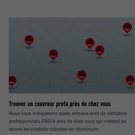
NOM
STATISTIQUES 
FOURNISSE
Les cookies « S
Internet est uti
EXPIRATION
Internet.
NOM
UTILITÉ
MARKETING ET 
FOURNISSE
Les cookies « M
annonceurs (pres
EXPIRATION
visiteurs à tra
NOM
plateformes vid
Trouver un couvreur prefa près de chez vous
UTILITÉ
FOURNISSE
NOM
Nous vous indiquerons quels artisans sont de véritables
professionnels PREFA près de chez vous qui mettent en
EXPIRATION
FOURNISSE
NOM
œuvre les produits robustes en aluminium.