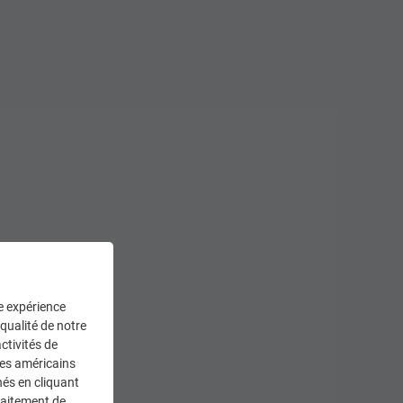
ne expérience
 qualité de notre
ctivités de
ces américains
nés en cliquant
traitement de