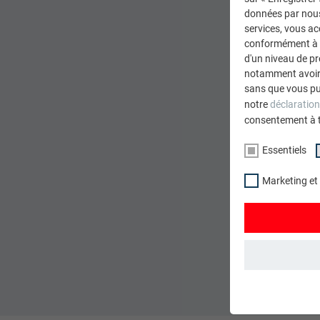
données par nous 
services, vous a
conformément à l'
d'un niveau de p
notamment avoir 
sans que vous pu
notre
déclaration
consentement à 
Essentiels
Marketing et
ESSENTIELS
Les cookies du 
garantissent qu