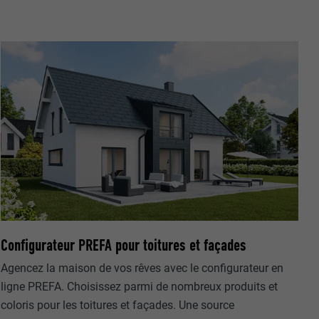
mment le site
r sur le site
e les
age qui
ichées
par les
pour cela les
tenus des
nées
Configurateur PREFA pour toitures et façades
rnet.
Agencez la maison de vos rêves avec le configurateur en
ligne PREFA. Choisissez parmi de nombreux produits et
coloris pour les toitures et façades. Une source
gère le