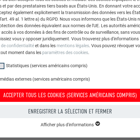
et par des prestataires tiers basés aux États-Unis. En donnant votre acc
cceptez également explicitement la transmission des données vers les Éta
art. 49 al. 1 lettre a) du RGPD. Nous vous informons que les États-Unis 
rotection des données équivalent aux normes de l'UE. Les autorités améri
accès à vos données à des fins de contrôle ou de surveillance, sans vous
issiez vous y opposer juridiquement. Vous trouverez plus d'informations 
 de confidentialité
et dans les
mentions légales
. Vous pouvez révoquer vo
tout moment dans les
paramètres des cookies
.
Statistiques (services américains compris)
 médias externes (services américains compris)
ACCEPTER TOUS LES COOKIES (SERVICES AMÉRICAINS COMPRIS)
ENREGISTRER LA SÉLECTION ET FERMER
Afficher plus d'informations
groupe « Essentiels » sont nécessaires aux fonctions de base du site Intern
e le site Internet fonctionne correctement.