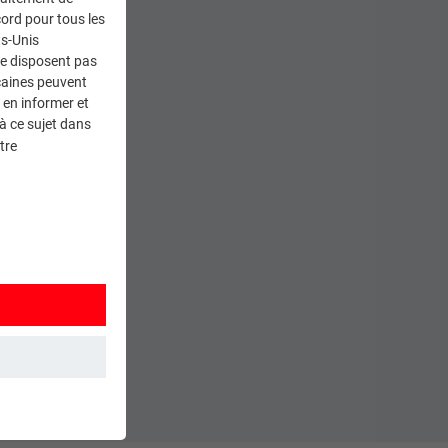
ord pour tous les
ts-Unis
ne disposent pas
caines peuvent
 en informer et
à ce sujet dans
tre
et. Ils