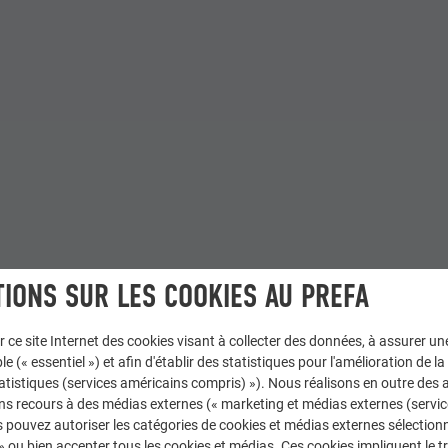
IONS SUR LES COOKIES AU PREFA
r ce site Internet des cookies visant à collecter des données, à assurer u
le (« essentiel ») et afin d'établir des statistiques pour l'amélioration de la
statistiques (services américains compris) »). Nous réalisons en outre des a
ns recours à des médias externes (« marketing et médias externes (servi
 pouvez autoriser les catégories de cookies et médias externes sélection
 » ou bien accepter tous les cookies et médias. Ces cookies impliquent le 