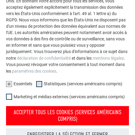
Unis. En donnant votre accord pour tous les services, vous
acceptez également explicitement la transmission des données
vers les États-Unis conformément à l'art. 49 al. 1 lettre a) du
RGPD. Nous vous informons que les États-Unis ne disposent pas
d'un niveau de protection des données équivalent aux normes de
l'UE. Les autorités américaines peuvent notamment avoir accès à
vos données à des fins de contrôle ou de surveillance, sans vous
en informer et sans que vous puissiez vous y opposer
juridiquement. Vous trouverez plus d'informations à ce sujet dans
notre
déclaration de confidentialité
et dans les
mentions légales
.
Vous pouvez révoquer votre consentement à tout moment dans
les
paramètres des cookies
.
Essentiels
Statistiques (services américains compris)
Marketing et médias externes (services américains compris)
News
Plongez dans l'univers PREFA et restez informés grâce à nos
ACCEPTER TOUS LES COOKIES (SERVICES AMÉRICAINS
articles d'actualité, nos vidéos, nos reportages projets ainsi
COMPRIS)
que nos trucs et astuces.
ENREGISTRER LA SÉLECTION ET FERMER