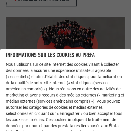
INFORMATIONS SUR LES COOKIES AU PREFA
Nous utilisons sur ce site Internet des cookies visant à collecter
des données, à assurer une expérience utilisateur agréable
Une carrière chez PREFA
(« essentiel ») et afin d'établir des statistiques pour l'amélioration
de la qualité de notre site Internet (« statistiques (services
Dans notre portail de carrière, vous trouverez les offres
américains compris) »). Nous réalisons en outre des activités de
d'emploi ouvertes chez PREFA ainsi que des informations
marketing et avons recours à des médias externes (« marketing et
pour les apprentis et les élèves / étudiants. Jetez-y un cou
médias externes (services américains compris) »). Vous pouvez
d'œil !
autoriser les catégories de cookies et médias externes
sélectionnés en cliquant sur « Enregistrer » ou bien accepter tous
les cookies et médias. Ces cookies impliquent le traitement de
VERS LE PORTAIL DE CARRIÈRE
données par nous et par des prestataires tiers basés aux États-