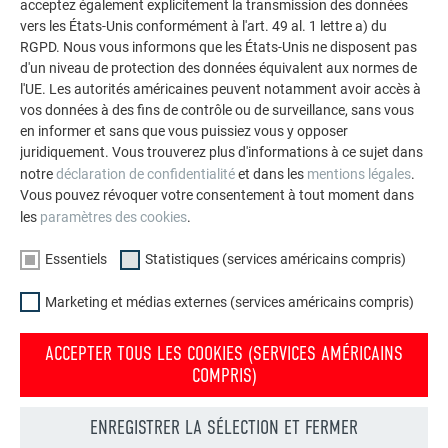
acceptez également explicitement la transmission des données
vers les États-Unis conformément à l'art. 49 al. 1 lettre a) du
RGPD. Nous vous informons que les États-Unis ne disposent pas
d'un niveau de protection des données équivalent aux normes de
l'UE. Les autorités américaines peuvent notamment avoir accès à
vos données à des fins de contrôle ou de surveillance, sans vous
en informer et sans que vous puissiez vous y opposer
juridiquement. Vous trouverez plus d'informations à ce sujet dans
notre
déclaration de confidentialité
et dans les
mentions légales
.
Vous pouvez révoquer votre consentement à tout moment dans
les
paramètres des cookies
.
Essentiels
Statistiques (services américains compris)
Commander gratuitement des prospectus
Marketing et médias externes (services américains compris)
Toiture, façade, solaire, gouttières et protection contre les
crues – avec les produits PREFA en aluminium, votre maison
ACCEPTER TOUS LES COOKIES (SERVICES AMÉRICAINS
est non seulement jolie, mais aussi bien protégée !
COMPRIS)
COMMANDER GRATUITEMENT NOS BROCHURES
ENREGISTRER LA SÉLECTION ET FERMER