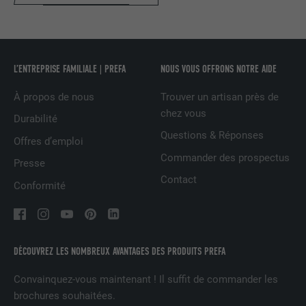
NOM
lang
Enregistre un identifiant unique utilisé
pour générer des données statistiques
FOURNISSEUR
ads.linkedin.com
UTILITÉ
sur la manière dont l'utilisateur utilise le
L’ENTREPRISE FAMILIALE | PREFA
NOUS VOUS OFFRONS NOTRE AIDE
site Internet.
EXPIRATION
Session
À propos de nous
Trouver un artisan près de
Enregistre la langue choisie par
chez vous
Durabilité
UTILITÉ
NOM
_gaexp
l'utilisateur pour un site Internet.
Questions & Réponses
Offres d’emploi
FOURNISSEUR
Google Optimize
Commander des prospectus
Presse
NOM
lang
Contact
EXPIRATION
90 jours
Conformité
FOURNISSEUR
LinkedIn
Est placé afin de tester si le navigateur
UTILITÉ
autorise l'utilisation de cookies. Ne
EXPIRATION
Session
contient aucun élément d'identification.
DÉCOUVREZ LES NOMBREUX AVANTAGES DES PRODUITS PREFA
Utilisé par LinkedIn lorsqu'un site
Convainquez-vous maintenant ! Il suffit de commander les
UTILITÉ
Internet contient une fenêtre « Suivez-
brochures souhaitées.
nous » intégrée.