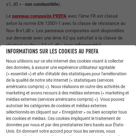
s1, d0 » -
non combustible
).
Le
panneau composite PREFA
avec l’âme FR est classé
selon la norme EN 13501-1 avec la classe de résistance au
feu« B-s1,d0 ». Les panneaux composites sont disponibles
sur demande avec une âme A2 qui satisfait à la classe de
réaction au feu « A2-s1, d0 » (non inflammable)
INFORMATIONS SUR LES COOKIES AU PREFA
conformément à la norme EN 13501-1. Ces panneaux
conviennent donc parfaitement à l’habillage d’immeubles
Nous utilisons sur ce site Internet des cookies visant à collecter
(bâtiments avec un niveau d’évacuation supérieur à 22 m).
des données, à assurer une expérience utilisateur agréable
(« essentiel ») et afin d'établir des statistiques pour l'amélioration
Tous les produits de façade ont obtenus avec succès les
de la qualité de notre site Internet (« statistiques (services
homologations systèmes selon la norme ÖNORM B 3800-5
américains compris) »). Nous réalisons en outre des activités de
(demandé dans la ligne directrice OIB 2)
marketing et avons recours à des médias externes (« marketing et
médias externes (services américains compris) »). Vous pouvez
Les produits de toiture PREFA (petit format et PREFALZ )
autoriser les catégories de cookies et médias externes
sont équivalents aux matériaux mentionnés conformément
sélectionnés en cliquant sur « Enregistrer » ou bien accepter tous
les cookies et médias. Ces cookies impliquent le traitement de
à la norme EN 13501-5 "sans tester".
données par nous et par des prestataires tiers basés aux États-
Unis. En donnant votre accord pour tous les services, vous