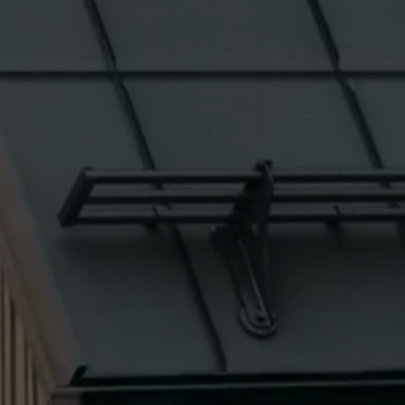
nées
rnet.
net.
de cookies. Ne
re « Suivez-