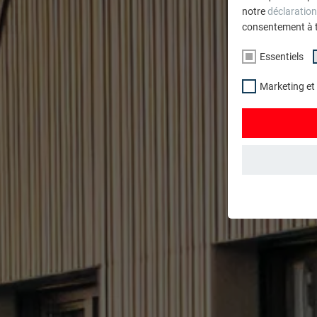
notre
déclaration
consentement à 
Essentiels
Marketing et
ESSENTIELS
Les cookies du 
garantissent qu
NOM
STATISTIQUES 
FOURNISSE
Les cookies « S