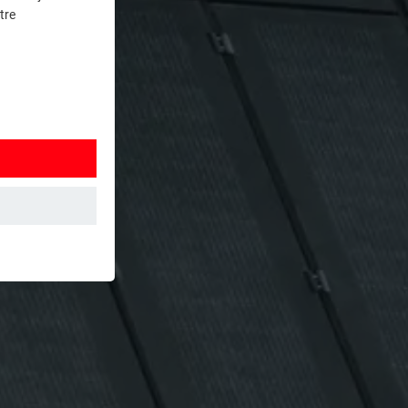
tre
et. Ils
mment le site