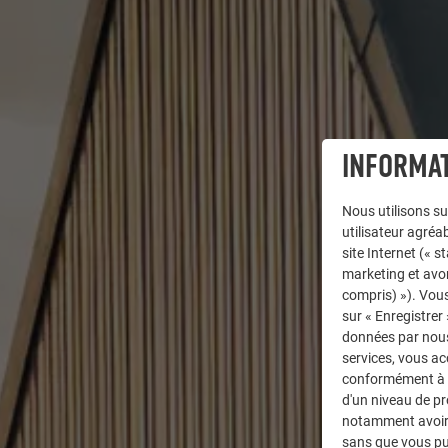
INFORMAT
Nous utilisons su
utilisateur agréab
site Internet (« 
marketing et avo
compris) »). Vous
sur « Enregistrer
données par nous 
services, vous a
conformément à l'
d'un niveau de p
notamment avoir 
sans que vous pu