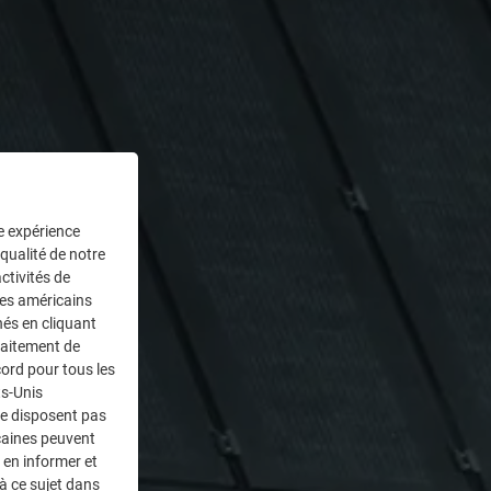
ne expérience
 qualité de notre
ctivités de
ces américains
nés en cliquant
traitement de
ord pour tous les
ts-Unis
ne disposent pas
caines peuvent
 en informer et
à ce sujet dans