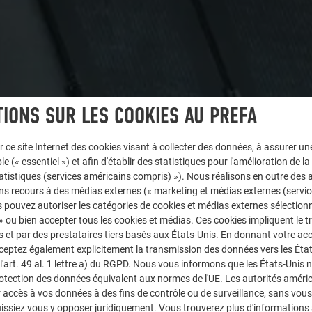
IONS SUR LES COOKIES AU PREFA
r ce site Internet des cookies visant à collecter des données, à assurer u
le (« essentiel ») et afin d'établir des statistiques pour l'amélioration de la
statistiques (services américains compris) »). Nous réalisons en outre des a
ns recours à des médias externes (« marketing et médias externes (servi
 pouvez autoriser les catégories de cookies et médias externes sélection
 » ou bien accepter tous les cookies et médias. Ces cookies impliquent le 
et par des prestataires tiers basés aux États-Unis. En donnant votre acc
cceptez également explicitement la transmission des données vers les Éta
art. 49 al. 1 lettre a) du RGPD. Nous vous informons que les États-Unis 
rotection des données équivalent aux normes de l'UE. Les autorités améri
accès à vos données à des fins de contrôle ou de surveillance, sans vous
issiez vous y opposer juridiquement. Vous trouverez plus d'informations 