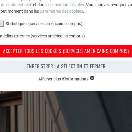
 de confidentialité
et dans les
mentions légales
. Vous pouvez révoquer vo
tout moment dans les
paramètres des cookies
.
Statistiques (services américains compris)
 médias externes (services américains compris)
ACCEPTER TOUS LES COOKIES (SERVICES AMÉRICAINS COMPRIS)
ENREGISTRER LA SÉLECTION ET FERMER
Afficher plus d'informations
groupe « Essentiels » sont nécessaires aux fonctions de base du site Intern
e le site Internet fonctionne correctement.
Afficher les informations relatives aux cookies
PHPSESSID
(SERVICES AMÉRICAINS COMPRIS)
UR
PHP
tatistiques (services américains compris) » nous aident à comprendre co