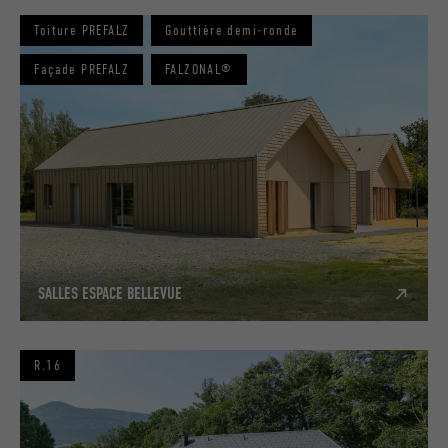
Toiture PREFALZ
Gouttière demi-ronde
Façade PREFALZ
FALZONAL®
SALLES ESPACE BELLEVUE
R.16