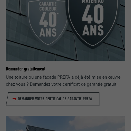
EXPIRATION
2 ans
Utilisé par le service de réseau social
UTILITÉ
LinkedIn pour suivre l'utilisation de
services intégrés
NOM
UserMatchHistory
FOURNISSEUR
LinkedIn
Demander gratuitement
Une toiture ou une façade PREFA a déjà été mise en œuvre
EXPIRATION
29 jours
chez vous ? Demandez votre certificat de garantie gratuit.
Est utilisé pour suivre l'utilisateur sur
plusieurs sites Internet afin d'afficher de
DEMANDER VOTRE CERTIFICAT DE GARANTIE PREFA
UTILITÉ
la publicité adaptée aux préférences de
l'utilisateur.
NOM
lidc