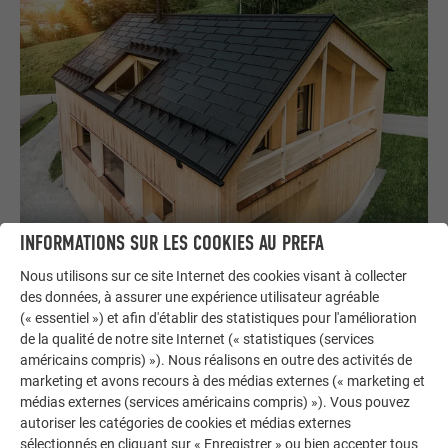
MAISON INDIVIDUELLE AVEC TUILE SOLAIRE À EGG
INFORMATIONS SUR LES COOKIES AU PREFA
Nous utilisons sur ce site Internet des cookies visant à collecter
des données, à assurer une expérience utilisateur agréable
Losange de toiture 29 × 29
Gouttière carrée
(« essentiel ») et afin d'établir des statistiques pour l'amélioration
de la qualité de notre site Internet (« statistiques (services
Façade PREFALZ
FALZONAL®
américains compris) »). Nous réalisons en outre des activités de
marketing et avons recours à des médias externes (« marketing et
médias externes (services américains compris) »). Vous pouvez
autoriser les catégories de cookies et médias externes
sélectionnés en cliquant sur « Enregistrer » ou bien accepter tous