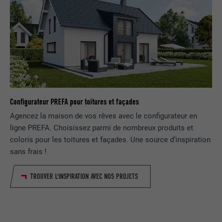
FOURNISSEUR
LinkedIn
EXPIRATION
1 jour
Utilisé par le service de réseau social
UTILITÉ
LinkedIn pour suivre l'utilisation de
services intégrés
Configurateur PREFA pour toitures et façades
Agencez la maison de vos rêves avec le configurateur en
NOM
lissc
ligne PREFA. Choisissez parmi de nombreux produits et
coloris pour les toitures et façades. Une source d’inspiration
FOURNISSEUR
LinkedIn
sans frais !
EXPIRATION
1 an
TROUVER L'INSPIRATION AVEC NOS PROJETS
Est utilisé pour garantir que le même
UTILITÉ
attribut SameSite est disponible pour
tous les cookies dans ce navigateur