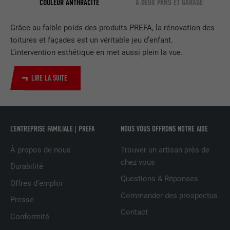
COULEUR ANTHRACITE
À DEUX PANS ET GARAGE
une série de produits publicitaires, par
UTILITÉ
exemple des offres en temps réel
Grâce au faible poids des produits PREFA, la rénovation des
d'annonceurs tiers.
toitures et façades est un véritable jeu d’enfant.
L’intervention esthétique en met aussi plein la vue.
NOM
IDE
LIRE LA SUITE
FOURNISSEUR
doubleclick.net
EXPIRATION
1 an
L’ENTREPRISE FAMILIALE | PREFA
NOUS VOUS OFFRONS NOTRE AIDE
Utilisé par Google DoubleClick pour
enregistrer et signaler les actions d'un
À propos de nous
Trouver un artisan près de
utilisateur sur le site Internet après
chez vous
Durabilité
l'affichage d'une annonce du
Questions & Réponses
UTILITÉ
fournisseur ou après que l'utilisateur a
Offres d’emploi
cliqué sur une annonce du fournisseur,
Commander des prospectus
Presse
avec pour objectif de mesurer l'efficacité
Contact
d'une publicité et d'afficher des
Conformité
publicités plus ciblées pour l'utilisateur.