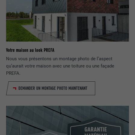
Utilisé par LinkedIn lorsqu'un site
UTILITÉ
Internet contient une fenêtre « Suivez-
nous » intégrée.
NOM
bcookie
Votre maison au look PREFA
FOURNISSEUR
LinkedIn
Nous vous présentons un montage photo de l’aspect
EXPIRATION
2 ans
qu’aurait votre maison avec une toiture ou une façade
PREFA.
Utilisé par le service de réseau social
UTILITÉ
LinkedIn pour suivre l'utilisation de
DEMANDER UN MONTAGE PHOTO MAINTENANT
services intégrés.
NOM
bscookie
FOURNISSEUR
LinkedIn