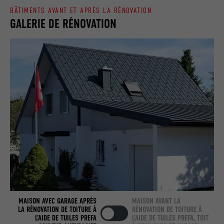
BÂTIMENTS AVANT ET APRÈS LA RÉNOVATION
GALERIE DE RÉNOVATION
NOM
_fbp
FOURNISSEUR
Facebook
EXPIRATION
3 mois
Est utilisé par Facebook pour afficher
une série de produits publicitaires, par
UTILITÉ
exemple des offres en temps réel
d'annonceurs tiers.
NOM
fr
FOURNISSEUR
Facebook
EXPIRATION
3 mois
MAISON AVEC GARAGE APRÈS
MAISON AVANT LA
LA RÉNOVATION DE TOITURE À
RÉNOVATION DE TOITURE À
L’AIDE DE TUILES PREFA
L’AIDE DE TUILES PREFA, TOIT
Est utilisé par Facebook pour afficher