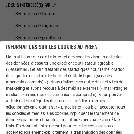
JE SUIS INTÉRESSÉ(E) PAR…*
Systèmes de toitures
Systèmes de façades
Systèmes de gouttières
INFORMATIONS SUR LES COOKIES AU PREFA
Protection contre les crues
Nous utilisons sur ce site Internet des cookies visant à collecter
Système de montage SOLAR
des données, à assurer une expérience utilisateur agréable
(« essentiel ») et afin d'établir des statistiques pour l'amélioration
de la qualité de notre site Internet (« statistiques (services
américains compris) »). Nous réalisons en outre des activités de
marketing et avons recours à des médias externes (« marketing et
médias externes (services américains compris) »). Vous pouvez
autoriser les catégories de cookies et médias externes
sélectionnés en cliquant sur « Enregistrer » ou bien accepter tous
INFORMATIONS PERSONNELLES
les cookies et médias. Ces cookies impliquent le traitement de
données par nous et par des prestataires tiers basés aux États-
Unis. En donnant votre accord pour tous les services, vous
acceptez également explicitement la transmission des données