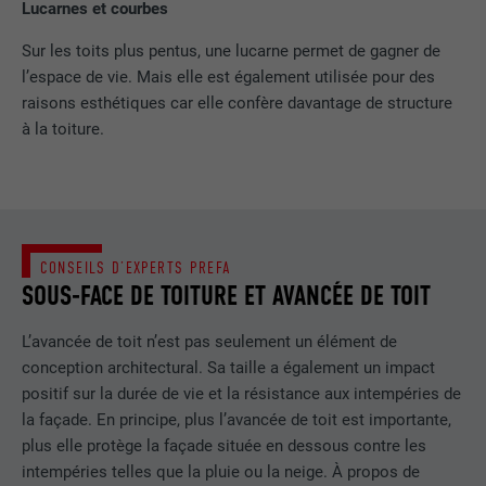
Lucarnes et courbes
EXPIRATION
1 an
Sur les toits plus pentus, une lucarne permet de gagner de
l’espace de vie. Mais elle est également utilisée pour des
Utilisé par Google DoubleClick pour
raisons esthétiques car elle confère davantage de structure
enregistrer et signaler les actions d'un
à la toiture.
utilisateur sur le site Internet après
l'affichage d'une annonce du
UTILITÉ
fournisseur ou après que l'utilisateur a
cliqué sur une annonce du fournisseur,
avec pour objectif de mesurer l'efficacité
d'une publicité et d'afficher des
CONSEILS D’EXPERTS PREFA
publicités plus ciblées pour l'utilisateur.
SOUS-FACE DE TOITURE ET AVANCÉE DE TOIT
L’avancée de toit n’est pas seulement un élément de
NOM
_pin_unauth
conception architectural. Sa taille a également un impact
positif sur la durée de vie et la résistance aux intempéries de
FOURNISSEUR
Pinterest
la façade. En principe, plus l’avancée de toit est importante,
plus elle protège la façade située en dessous contre les
EXPIRATION
1 an
intempéries telles que la pluie ou la neige. À propos de