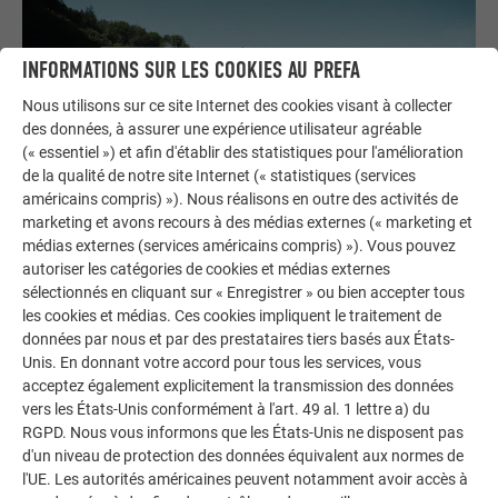
INFORMATIONS SUR LES COOKIES AU PREFA
Nous utilisons sur ce site Internet des cookies visant à collecter
des données, à assurer une expérience utilisateur agréable
(« essentiel ») et afin d'établir des statistiques pour l'amélioration
de la qualité de notre site Internet (« statistiques (services
américains compris) »). Nous réalisons en outre des activités de
marketing et avons recours à des médias externes (« marketing et
médias externes (services américains compris) »). Vous pouvez
Toit à faible pente
autoriser les catégories de cookies et médias externes
Sont désignés comme toits à faible pente les toits
sélectionnés en cliquant sur « Enregistrer » ou bien accepter tous
présentant une pente de 3° à 25° environ. Prefalz est par
les cookies et médias. Ces cookies impliquent le traitement de
données par nous et par des prestataires tiers basés aux États-
exemple un produit souvent utilisé sur les toits à faible
Unis. En donnant votre accord pour tous les services, vous
pente. Il est souvent mis en œuvre sous forme de toit à
acceptez également explicitement la transmission des données
double agrafage sur les toits monopentes modernes en
vers les États-Unis conformément à l'art. 49 al. 1 lettre a) du
particulier. À partir d’une pente de toit de 12°, il est
RGPD. Nous vous informons que les États-Unis ne disposent pas
également possible d’utiliser des tuiles ou des losanges de
d'un niveau de protection des données équivalent aux normes de
toiture 44 × 44 PREFA. À partir de 17°, on peut poser des
l'UE. Les autorités américaines peuvent notamment avoir accès à