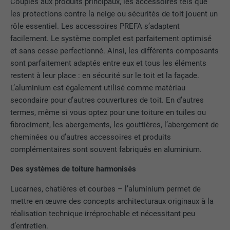
FOURNISSEUR
Pinterest
Couplés aux produits principaux, les accessoires tels que
les protections contre la neige ou sécurités de toit jouent un
EXPIRATION
1 an
rôle essentiel. Les accessoires PREFA s’adaptent
facilement. Le système complet est parfaitement optimisé
Ce cookie comprend un identifiant
et sans cesse perfectionné. Ainsi, les différents composants
unique universel (UUID) permettant de
sont parfaitement adaptés entre eux et tous les éléments
UTILITÉ
grouper les actions effectuées sur
restent à leur place : en sécurité sur le toit et la façade.
plusieurs pages lorsque l'utilisateur ne
L’aluminium est également utilisé comme matériau
peut pas être identifié clairement.
secondaire pour d’autres couvertures de toit. En d’autres
termes, même si vous optez pour une toiture en tuiles ou
fibrociment, les abergements, les gouttières, l’abergement de
NOM
li_gc
cheminées ou d’autres accessoires et produits
complémentaires sont souvent fabriqués en aluminium.
FOURNISSEUR
LinkedIn
Des systèmes de toiture harmonisés
EXPIRATION
2 ans
Lucarnes, chatières et courbes – l’aluminium permet de
Sert à enregistrer l'autorisation de
mettre en œuvre des concepts architecturaux originaux à la
UTILITÉ
l'utilisateur à utiliser des cookies pour
réalisation technique irréprochable et nécessitant peu
des fonctions non essentielles.
d’entretien.