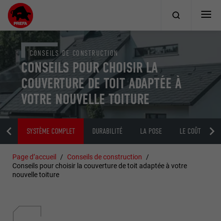
CONSEILS DE CONSTRUCTION
CONSEILS POUR CHOISIR LA
COUVERTURE DE TOIT ADAPTÉE À
VOTRE NOUVELLE TOITURE
TOIT
SYSTÈME COMPLET
DURABILITÉ
LA POSE
LE COÛT
Page d’accueil
Conseils de construction
Conseils pour choisir la couverture de toit adaptée à votre
nouvelle toiture