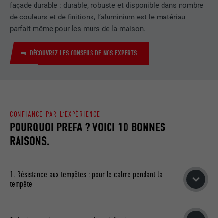
façade durable : durable, robuste et disponible dans nombre
Est utilisé par Pinterest pour suivre
UTILITÉ
de couleurs et de finitions, l’aluminium est le matériau
l'utilisation des services.
parfait même pour les murs de la maison.
NOM
__cfduid
DÉCOUVREZ LES CONSEILS DE NOS EXPERTS
FOURNISSEUR
Adsymptotic.com
EXPIRATION
1 mois
CONFIANCE PAR L'EXPÉRIENCE
Cookie utilisé pour identifier des clients
POURQUOI PREFA ? VOICI 10 BONNES
différents derrière une même adresse IP
UTILITÉ
RAISONS.
et appliquer des paramètres de sécurité
en fonction des clients.
1. Résistance aux tempêtes : pour le calme pendant la
NOM
U
tempête
FOURNISSEUR
Adsymptotic.com
Grâce à l’imbrication des différents éléments et à la fixation
invisible sur la sous-construction, un toit PREFA résiste