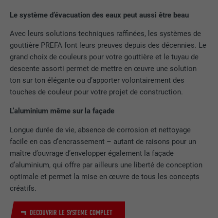
Le système d’évacuation des eaux peut aussi être beau
NOM
lidc
Avec leurs solutions techniques raffinées, les systèmes de
FOURNISSEUR
LinkedIn
gouttière PREFA font leurs preuves depuis des décennies. Le
grand choix de couleurs pour votre gouttière et le tuyau de
EXPIRATION
1 jour
descente assorti permet de mettre en œuvre une solution
ton sur ton élégante ou d’apporter volontairement des
Pour faciliter le choix des centres de
touches de couleur pour votre projet de construction.
UTILITÉ
calcul
L’aluminium même sur la façade
Longue durée de vie, absence de corrosion et nettoyage
NOM
test_cookie
facile en cas d’encrassement – autant de raisons pour un
maître d’ouvrage d’envelopper également la façade
FOURNISSEUR
doubleclick.net
d’aluminium, qui offre par ailleurs une liberté de conception
EXPIRATION
15 minutes
optimale et permet la mise en œuvre de tous les concepts
créatifs.
Est placé afin de tester si le navigateur
UTILITÉ
autorise l'utilisation de cookies. Ne
DÉCOUVRIR LE SYSTÈME COMPLET