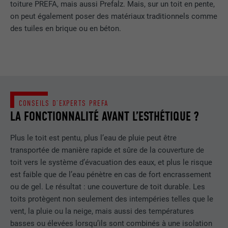
toiture PREFA, mais aussi Prefalz. Mais, sur un toit en pente,
Afficher les informations relatives aux cookies
NOM
PHPSESSID
on peut également poser des matériaux traditionnels comme
des tuiles en brique ou en béton.
STATISTIQUES (SERVICES AMÉRICAINS COMPRIS)
FOURNISSEUR
PHP
Les cookies « Statistiques (services américains compris) »
nous aident à comprendre comment le site Internet est utilisé.
EXPIRATION
Session
Nous collectons des informations pour améliorer l'expérience
utilisateur sur le site Internet.
Ce cookie enregistre votre session
actuelle en ce qui concerne les
CONSEILS D’EXPERTS PREFA
Afficher les informations relatives aux cookies
NOM
_ga
applications PHP et garantit que toutes
UTILITÉ
LA FONCTIONNALITÉ AVANT L’ESTHÉTIQUE ?
les fonctions de la page qui utilisent le
MARKETING ET MÉDIAS EXTERNES (SERVICES AMÉRICAINS
FOURNISSEUR
Google Universal Analytics
langage de programmation PHP
COMPRIS)
Plus le toit est pentu, plus l’eau de pluie peut être
peuvent être affichées correctement.
Les cookies « Marketing et médias externes (services
transportée de manière rapide et sûre de la couverture de
EXPIRATION
2 ans
américains compris) » sont utilisés par les annonceurs
toit vers le système d’évacuation des eaux, et plus le risque
(prestataires tiers) pour afficher de la publicité personnalisée.
Enregistre un identifiant unique utilisé
est faible que de l’eau pénètre en cas de fort encrassement
NOM
cookie_optin
Ils observent pour cela les visiteurs à travers les sites Internet.
pour générer des données statistiques
ou de gel. Le résultat : une couverture de toit durable. Les
UTILITÉ
Lorsque ces cookies sont acceptés, l'accès aux contenus des
sur la manière dont l'utilisateur utilise le
FOURNISSEUR
Sgalinski
toits protègent non seulement des intempéries telles que le
plateformes vidéo et de réseaux sociaux ne nécessite plus de
site Internet.
vent, la pluie ou la neige, mais aussi des températures
consentement manuel.
EXPIRATION
12 mois
basses ou élevées lorsqu’ils sont combinés à une isolation