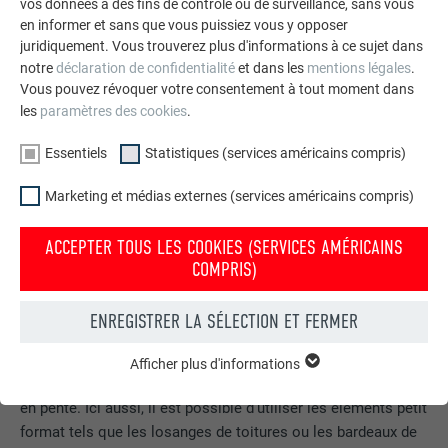
bardeaux de toiture DS.19, des tuiles R.16 et des panneaux
vos données à des fins de contrôle ou de surveillance, sans vous
en informer et sans que vous puissiez vous y opposer
de toiture FX.12 et, à partir de 22°, des losanges de toiture 29
juridiquement. Vous trouverez plus d'informations à ce sujet dans
× 29.
notre
déclaration de confidentialité
et dans les
mentions légales
.
Vous pouvez révoquer votre consentement à tout moment dans
les
paramètres des cookies
.
Essentiels
Statistiques (services américains compris)
Marketing et médias externes (services américains compris)
ACCEPTER TOUS LES COOKIES (SERVICES AMÉRICAINS
COMPRIS)
ENREGISTRER LA SÉLECTION ET FERMER
Toit en pente
Afficher plus d'informations
ESSENTIELS
À partir d’une pente de toit minimale de 25°, on parle de toit
Les cookies du groupe « Essentiels » sont nécessaires aux
en pente. Ici aussi, il est possible d’utiliser les éléments petit
fonctions de base du site Internet. Ils garantissent que le site
format tels que les losanges de toitures ou les bardeaux de
Internet fonctionne correctement.