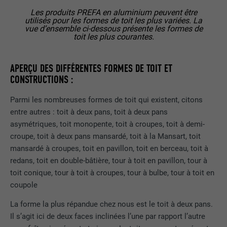
site Internet.
EXPIRATION
Session
Les produits PREFA en aluminium peuvent être
utilisés pour les formes de toit les plus variées. La
vue d’ensemble ci-dessous présente les formes de
Enregistre la langue choisie par
UTILITÉ
toit les plus courantes.
NOM
_gaexp
l'utilisateur pour un site Internet.
FOURNISSEUR
Google Optimize
APERÇU DES DIFFÉRENTES FORMES DE TOIT ET
NOM
lang
CONSTRUCTIONS :
EXPIRATION
90 jours
FOURNISSEUR
LinkedIn
Parmi les nombreuses formes de toit qui existent, citons
Est placé afin de tester si le navigateur
entre autres : toit à deux pans, toit à deux pans
UTILITÉ
autorise l'utilisation de cookies. Ne
EXPIRATION
Session
asymétriques, toit monopente, toit à croupes, toit à demi-
contient aucun élément d'identification.
croupe, toit à deux pans mansardé, toit à la Mansart, toit
Utilisé par LinkedIn lorsqu'un site
mansardé à croupes, toit en pavillon, toit en berceau, toit à
UTILITÉ
Internet contient une fenêtre « Suivez-
redans, toit en double-bâtière, tour à toit en pavillon, tour à
nous » intégrée.
toit conique, tour à toit à croupes, tour à bulbe, tour à toit en
coupole
NOM
bcookie
La forme la plus répandue chez nous est le toit à deux pans.
Il s’agit ici de deux faces inclinées l’une par rapport l’autre
FOURNISSEUR
LinkedIn