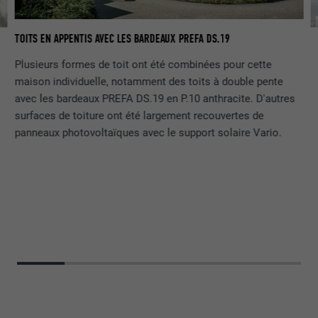
FOURNISSEUR
LinkedIn
TOITS EN APPENTIS AVEC LES BARDEAUX PREFA DS.19
BU
EXPIRATION
29 jours
Plusieurs formes de toit ont été combinées pour cette
maison individuelle, notamment des toits à double pente
Est utilisé pour suivre l'utilisateur sur
avec les bardeaux PREFA DS.19 en P.10 anthracite. D'autres
plusieurs sites Internet afin d'afficher de
UTILITÉ
surfaces de toiture ont été largement recouvertes de
la publicité adaptée aux préférences de
panneaux photovoltaïques avec le support solaire Vario.
l'utilisateur.
NOM
lidc
FOURNISSEUR
LinkedIn
EXPIRATION
1 jour
Utilisé par le service de réseau social
UTILITÉ
LinkedIn pour suivre l'utilisation de
services intégrés