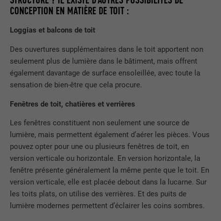
STRUCTURE ? IL EXISTE D’AUTRES POSSIBILITÉS DE
une série de produits publicitaires, par
CONCEPTION EN MATIÈRE DE TOIT :
UTILITÉ
exemple des offres en temps réel
Loggias et balcons de toit
d'annonceurs tiers.
Des ouvertures supplémentaires dans le toit apportent non
seulement plus de lumière dans le bâtiment, mais offrent
NOM
fr
également davantage de surface ensoleillée, avec toute la
sensation de bien-être que cela procure.
FOURNISSEUR
Facebook
Fenêtres de toit, chatières et verrières
EXPIRATION
3 mois
Les fenêtres constituent non seulement une source de
Est utilisé par Facebook pour afficher
lumière, mais permettent également d’aérer les pièces. Vous
une série de produits publicitaires, par
pouvez opter pour une ou plusieurs fenêtres de toit, en
UTILITÉ
exemple des offres en temps réel
version verticale ou horizontale. En version horizontale, la
d'annonceurs tiers.
fenêtre présente généralement la même pente que le toit. En
version verticale, elle est placée debout dans la lucarne. Sur
les toits plats, on utilise des verrières. Et des puits de
NOM
IDE
lumière modernes permettent d’éclairer les coins sombres.
FOURNISSEUR
doubleclick.net