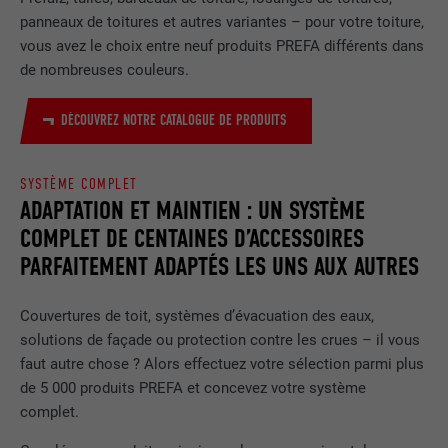
matériau et la couleur
.
panneaux de toitures et autres variantes – pour votre toiture,
Utilisé par YouTube (Google) pour
vous avez le choix entre neuf produits PREFA différents dans
UTILITÉ
enregistrer les paramètres utilisateur et
de nombreuses couleurs.
à d'autres fins non précisées
DÉCOUVREZ NOTRE CATALOGUE DE PRODUITS
NOM
_gcl_au
SYSTÈME COMPLET
FOURNISSEUR
Google AdSense
ADAPTATION ET MAINTIEN : UN SYSTÈME
COMPLET DE CENTAINES D’ACCESSOIRES
EXPIRATION
3 mois
PARFAITEMENT ADAPTÉS LES UNS AUX AUTRES
Utilisé par Google AdSense pour tester
UTILITÉ
l'efficacité de la publicité sur les sites
Couvertures de toit, systèmes d’évacuation des eaux,
Internet qui utilisent ses services.
solutions de façade ou protection contre les crues – il vous
faut autre chose ? Alors effectuez votre sélection parmi plus
de 5 000 produits PREFA et concevez votre système
NOM
_pinterest_ct_ua
complet.