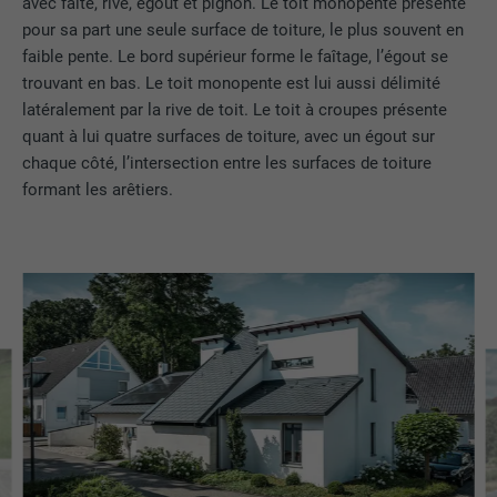
avec faîte, rive, égout et pignon. Le toit monopente présente
pour sa part une seule surface de toiture, le plus souvent en
EXPIRATION
2 ans
faible pente. Le bord supérieur forme le faîtage, l’égout se
trouvant en bas. Le toit monopente est lui aussi délimité
Utilisé par le service de réseau social
latéralement par la rive de toit. Le toit à croupes présente
UTILITÉ
LinkedIn pour suivre l'utilisation de
quant à lui quatre surfaces de toiture, avec un égout sur
services intégrés.
chaque côté, l’intersection entre les surfaces de toiture
formant les arêtiers.
NOM
bscookie
FOURNISSEUR
LinkedIn
EXPIRATION
2 ans
Utilisé par le service de réseau social
UTILITÉ
LinkedIn pour suivre l'utilisation de
services intégrés
NOM
UserMatchHistory