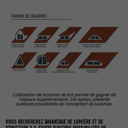
NOM
lissc
FOURNISSEUR
LinkedIn
EXPIRATION
1 an
Est utilisé pour garantir que le même
UTILITÉ
attribut SameSite est disponible pour
tous les cookies dans ce navigateur
NOM
_fbp
L’utilisation de lucarnes de toit permet de gagner de
l’espace supplémentaire. Cet aperçu présente
FOURNISSEUR
Facebook
quelques possibilités de conception de lucarnes.
EXPIRATION
3 mois
VOUS RECHERCHEZ DAVANTAGE DE LUMIÈRE ET DE
Est utilisé par Facebook pour afficher