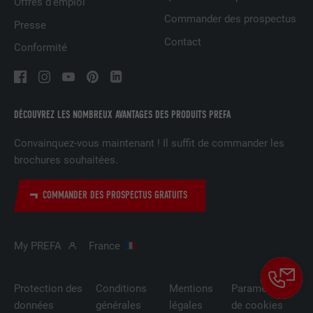
Offres d’emploi
UTILITÉ
autorise l'utilisation de cookies. Ne
EXPIRATION
Session
Commander des prospectus
contient aucun élément d'identification.
Presse
Contact
Utilisé par LinkedIn lorsqu'un site
Conformité
UTILITÉ
Internet contient une fenêtre « Suivez-
nous » intégrée.
DÉCOUVREZ LES NOMBREUX AVANTAGES DES PRODUITS PREFA
NOM
bcookie
Convainquez-vous maintenant ! Il suffit de commander les
FOURNISSEUR
LinkedIn
brochures souhaitées.
EXPIRATION
2 ans
COMMANDER DES PROSPECTUS GRATUITS
Utilisé par le service de réseau social
UTILITÉ
LinkedIn pour suivre l'utilisation de
My PREFA
France
services intégrés.
Protection des
Conditions
Mentions
Paramètres
NOM
bscookie
données
générales
légales
de cookies