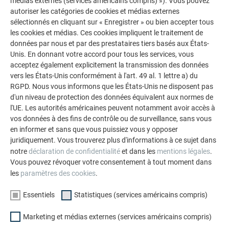
médias externes (services américains compris) »). Vous pouvez
Grâce au faible poids des produits PREFA, la rénovation des
autoriser les catégories de cookies et médias externes
toitures et façades est un véritable jeu d’enfant.
sélectionnés en cliquant sur « Enregistrer » ou bien accepter tous
L’intervention esthétique en met aussi plein la vue.
les cookies et médias. Ces cookies impliquent le traitement de
données par nous et par des prestataires tiers basés aux États-
ACCÈS À LA GALERIE DE RÉNOVATION
Unis. En donnant votre accord pour tous les services, vous
acceptez également explicitement la transmission des données
vers les États-Unis conformément à l'art. 49 al. 1 lettre a) du
RGPD. Nous vous informons que les États-Unis ne disposent pas
d'un niveau de protection des données équivalent aux normes de
l'UE. Les autorités américaines peuvent notamment avoir accès à
vos données à des fins de contrôle ou de surveillance, sans vous
en informer et sans que vous puissiez vous y opposer
juridiquement. Vous trouverez plus d'informations à ce sujet dans
notre
déclaration de confidentialité
et dans les
mentions légales
.
Vous pouvez révoquer votre consentement à tout moment dans
les
paramètres des cookies
.
Essentiels
Statistiques (services américains compris)
Marketing et médias externes (services américains compris)