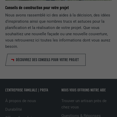
UTILITÉ
vous préférez, combien de résultats de
Conseils de construction pour votre projet
NOM
_gid
recherche doivent être affichés par page
Nous avons rassemblé ici des aides à la décision, des idées
(p. ex. 10 ou 20) et si le filtre Google
FOURNISSEUR
Google Universal Analytics
d'inspirations ainsi que nombres trucs et astuces pour la
SafeSearch doit être activé ou non.
planification et la réalisation de votre projet. Que vous
EXPIRATION
1 jour
souhaitiez une nouvelle façade ou une nouvelle couverture,
NOM
lang
vous retrouverez ici toutes les informations dont vous aurez
Enregistre un identifiant unique utilisé
besoin.
pour générer des données statistiques
FOURNISSEUR
ads.linkedin.com
UTILITÉ
sur la manière dont l'utilisateur utilise le
DÉCOUVREZ DES CONSEILS POUR VOTRE PROJET
site Internet.
EXPIRATION
Session
Enregistre la langue choisie par
UTILITÉ
NOM
_gaexp
l'utilisateur pour un site Internet.
L’ENTREPRISE FAMILIALE | PREFA
NOUS VOUS OFFRONS NOTRE AIDE
FOURNISSEUR
Google Optimize
NOM
lang
À propos de nous
Trouver un artisan près de
EXPIRATION
90 jours
chez vous
Durabilité
FOURNISSEUR
LinkedIn
Est placé afin de tester si le navigateur
Questions & Réponses