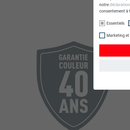
notre
déclaration
consentement à 
Essentiels
Marketing et
ESSENTIELS
Les cookies du 
garantissent qu
NOM
STATISTIQUES 
FOURNISSE
Les cookies « S