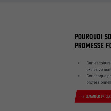
POURQUOI SO
PROMESSE FO
Car les toitu
exclusivement
Car chaque pr
professionnell
DEMANDER UN CERT