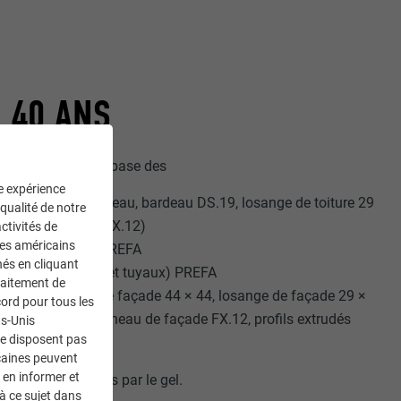
 40 ANS
 les matériaux de base des
ne expérience
A, tuile R.16, bardeau, bardeau DS.19, losange de toiture 29
 qualité de notre
anneau de toiture FX.12)
ctivités de
ces américains
grafe (PREFALZ) PREFA
nés en cliquant
iales (gouttières et tuyaux) PREFA
traitement de
ding.X, losange de façade 44 × 44, losange de façade 29 ×
ord pour tous les
au de façade, panneau de façade FX.12, profils extrudés
ts-Unis
ne disposent pas
caines peuvent
 en informer et
les dommages causés par le gel.
à ce sujet dans