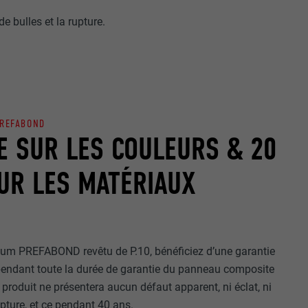
r sur le site
de bulles et la rupture.
e les
age qui
ichées
par les
pour cela les
tenus des
PREFABOND
E SUR LES COULEURS & 20
nées
rnet.
UR LES MATÉRIAUX
gère le
 l'outil
teur.
um PREFABOND revêtu de P.10, bénéficiez d’une garantie
amètres
pendant toute la durée de garantie du panneau composite
lier la langue
roduit ne présentera aucun défaut apparent, ni éclat, ni
 être affichés
ation.
upture, et ce pendant 40 ans.
t être activé