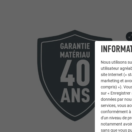
INFORMAT
Nous utilisons su
utilisateur agréab
site Internet (« 
marketing et avo
compris) »). Vous
sur « Enregistrer
données par nous 
services, vous a
conformément à l'
d'un niveau de p
notamment avoir 
sans que vous pu