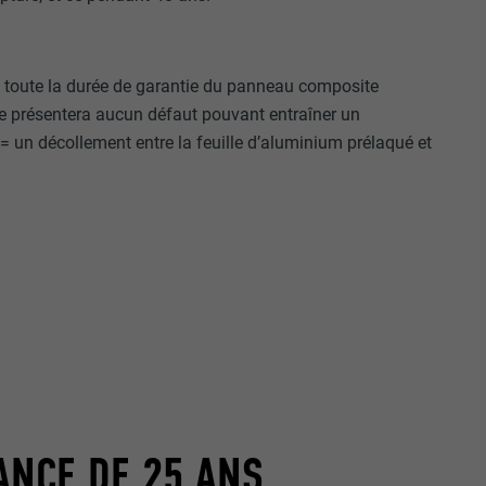
 toute la durée de garantie du panneau composite
e présentera aucun défaut pouvant entraîner un
 un décollement entre la feuille d’aluminium prélaqué et
nées
rnet.
net.
de cookies. Ne
ANCE DE 25 ANS
re « Suivez-