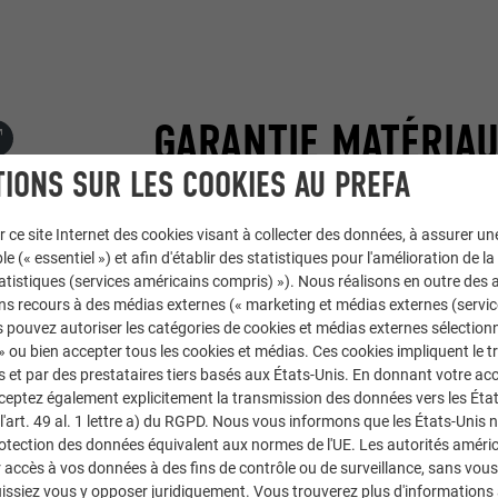
GARANTIE MATÉRIAU
IONS SUR LES COOKIES AU PREFA
Nous offrons une garantie de 40 années sur
r ce site Internet des cookies visant à collecter des données, à assurer u
éléments de toiture PREFA (tuile PREF
le (« essentiel ») et afin d'établir des statistiques pour l'amélioration de la
× 29, losange de toiture 44 × 44 et p
statistiques (services américains compris) »). Nous réalisons en outre des a
ns recours à des médias externes (« marketing et médias externes (servi
couvertures en plaquage à double a
 pouvez autoriser les catégories de cookies et médias externes sélection
systèmes d’écoulement des eaux pluv
 » ou bien accepter tous les cookies et médias. Ces cookies impliquent le 
éléments de façade PREFA (siding, si
et par des prestataires tiers basés aux États-Unis. En donnant votre acc
29, losange de façade 20 × 20, barde
cceptez également explicitement la transmission des données vers les Éta
art. 49 al. 1 lettre a) du RGPD. Nous vous informons que les États-Unis 
sinus et triangle)
rotection des données équivalent aux normes de l'UE. Les autorités améri
accès à vos données à des fins de contrôle ou de surveillance, sans vous
contre la rupture, la corrosion (rouille) et 
issiez vous y opposer juridiquement. Vous trouverez plus d'informations 