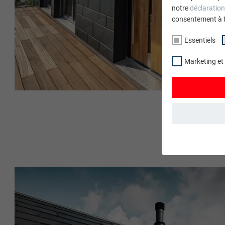
notre
déclaration
consentement à 
Essentiels
Marketing et
ESSENTIELS
Les cookies du 
garantissent qu
NOM
STATISTIQUES 
FOURNISSE
Les cookies « S