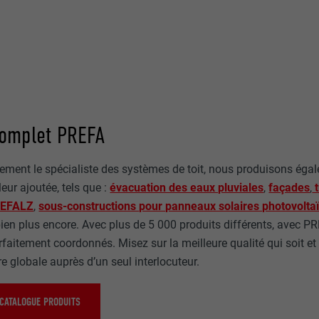
complet PREFA
ement le spécialiste des systèmes de toit, nous produisons éga
eur ajoutée, tels que :
évacuation des eaux pluviales
,
façades
,
t
REFALZ
,
sous-constructions pour panneaux solaires photovolta
 bien plus encore. Avec plus de 5 000 produits différents, avec P
aitement coordonnés. Misez sur la meilleure qualité qui soit et
re globale auprès d’un seul interlocuteur.
CATALOGUE PRODUITS