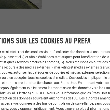
IONS SUR LES COOKIES AU PREFA
r ce site Internet des cookies visant à collecter des données, à assurer u
le (« essentiel ») et afin d'établir des statistiques pour l'amélioration de la
statistiques (services américains compris) »). Nous réalisons en outre des a
SYSTÈMES 
ns recours à des médias externes (« marketing et médias externes (servi
 pouvez autoriser les catégories de cookies et médias externes sélection
 » ou bien accepter tous les cookies et médias. Ces cookies impliquent le 
Les façades en aluminium
et par des prestataires tiers basés aux États-Unis. En donnant votre acc
cceptez également explicitement la transmission des données vers les Éta
d'entretien. Nos différe
art. 49 al. 1 lettre a) du RGPD. Nous vous informons que les États-Unis 
flexibles : à chaque bât
rotection des données équivalent aux normes de l'UE. Les autorités améri
accès à vos données à des fins de contrôle ou de surveillance, sans vous
Les applications des fa
issiez vous y opposer juridiquement. Vous trouverez plus d'informations 