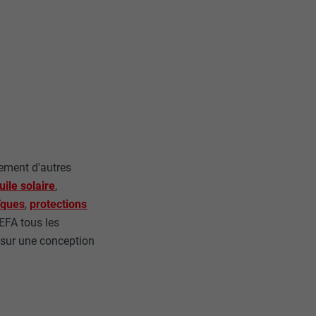
lement d'autres
uile solaire
,
ïques
,
protections
REFA tous les
 sur une conception