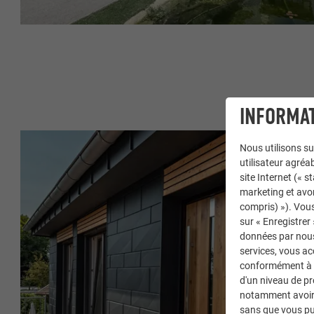
INFORMAT
Nous utilisons su
utilisateur agréab
site Internet (« 
marketing et avo
compris) »). Vous
sur « Enregistrer
données par nous 
services, vous a
conformément à l'
d'un niveau de p
notamment avoir 
sans que vous pu