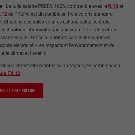
r sur le site
 : La tuile solaire PREFA, 100% compatible avec le
R.16
et
.12
de PREFA, est disponible en trois coloris standard
e les
age qui
0
. Chacune des tuiles solaires est une petite centrale
ichées
e technologie photovoltaïque puissante – toit et centrale
essant encore : Grâce à la toiture solaire innovante de
par les
ropre électricité – en respectant l'environnement et de
pour cela les
 le climat et l'avenir.
tenus des
nées
peut également être montée sur la façade, en combinaison
rnet.
ade FX.12
.
UR LA TUILE SOLAIRE
gère le
 l'outil
teur.
amètres
lier la langue
 être affichés
ation.
t être activé