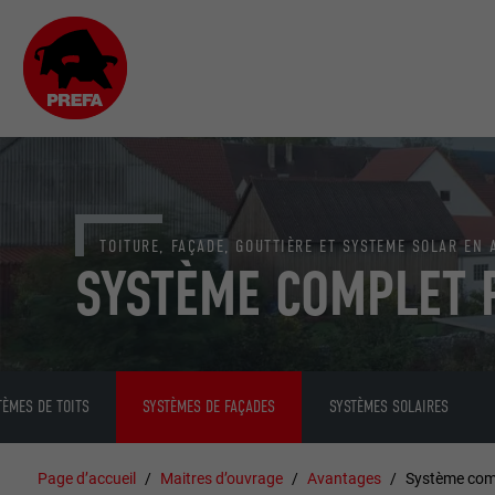
TOITURE, FAÇADE, GOUTTIÈRE ET SYSTEME SOLAR EN
SYSTÈME COMPLET 
TÈMES DE TOITS
SYSTÈMES DE FAÇADES
SYSTÈMES SOLAIRES
Page d’accueil
Maitres d’ouvrage
Avantages
Système com