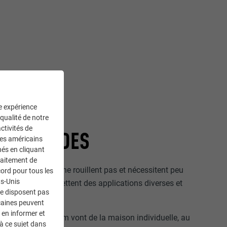
ne expérience
 qualité de notre
ctivités de
DE FAÇADES
ces américains
nés en cliquant
traitement de
 sont durables, ne rouillent pas et nécessitent peu
ord pour tous les
ts-Unis
nts systèmes permettent des applications diverses et
ne disposent pas
iment, sa solution.
caines peuvent
 en informer et
çades en aluminium vont de la maison individuelle, au
à ce sujet dans