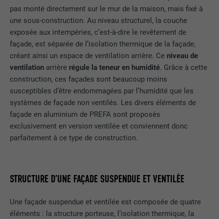
Afficher les informations relatives aux cookies
NOM
NID
pas monté directement sur le mur de la maison, mais fixé à
NOM
_gat
Ce cookie est essentiel au
une sous-construction. Au niveau structurel, la couche
fonctionnement de l'extension qui gère
FOURNISSEUR
Google
exposée aux intempéries, c’est-à-dire le revêtement de
FOURNISSEUR
Google Analytics
le consentement pour les cookies. Il doit
UTILITÉ
façade, est séparée de l’isolation thermique de la façade,
être enregistré pour que l'outil sache
EXPIRATION
6 mois
créant ainsi un espace de ventilation arrière. Ce
niveau de
EXPIRATION
1 jour
quels groupes de cookies ont été
ventilation
arrière
régule la teneur en humidité
. Grâce à cette
acceptés par l'utilisateur.
Ce cookie comprend un identifiant
construction, ces façades sont beaucoup moins
Est utilisé par Google Analytics pour
unique via lequel vos paramètres
UTILITÉ
limiter le taux de sollicitation.
susceptibles d’être endommagées par l’humidité que les
préférés et d'autres informations sont
systèmes de façade non ventilés. Les divers éléments de
enregistrés, en particulier la langue que
UTILITÉ
façade en aluminium de PREFA sont proposés
vous préférez, combien de résultats de
NOM
_gid
exclusivement en version ventilée et conviennent donc
recherche doivent être affichés par page
parfaitement à ce type de construction.
(p. ex. 10 ou 20) et si le filtre Google
FOURNISSEUR
Google Universal Analytics
SafeSearch doit être activé ou non.
EXPIRATION
1 jour
STRUCTURE D’UNE FAÇADE SUSPENDUE ET VENTILÉE
NOM
lang
Enregistre un identifiant unique utilisé
pour générer des données statistiques
Une façade suspendue et ventilée est composée de quatre
FOURNISSEUR
ads.linkedin.com
UTILITÉ
sur la manière dont l'utilisateur utilise le
éléments : la structure porteuse, l’isolation thermique, la