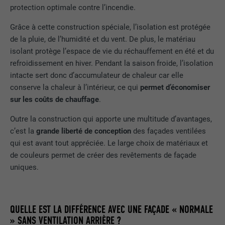
protection optimale contre l’incendie.
une série de produits publicitaires, par
UTILITÉ
exemple des offres en temps réel
Grâce à cette construction spéciale, l’isolation est protégée
d'annonceurs tiers.
de la pluie, de l’humidité et du vent. De plus, le matériau
isolant protège l’espace de vie du réchauffement en été et du
refroidissement en hiver. Pendant la saison froide, l’isolation
NOM
fr
intacte sert donc d’accumulateur de chaleur car elle
conserve la chaleur à l’intérieur, ce qui
permet d’économiser
FOURNISSEUR
Facebook
sur les coûts de chauffage
.
EXPIRATION
3 mois
Outre la construction qui apporte une multitude d’avantages,
c’est la
grande liberté de conception
des façades ventilées
Est utilisé par Facebook pour afficher
qui est avant tout appréciée. Le large choix de matériaux et
une série de produits publicitaires, par
UTILITÉ
de couleurs permet de créer des revêtements de façade
exemple des offres en temps réel
d'annonceurs tiers.
uniques.
NOM
IDE
QUELLE EST LA DIFFÉRENCE AVEC UNE FAÇADE « NORMALE
» SANS VENTILATION ARRIÈRE ?
FOURNISSEUR
doubleclick.net