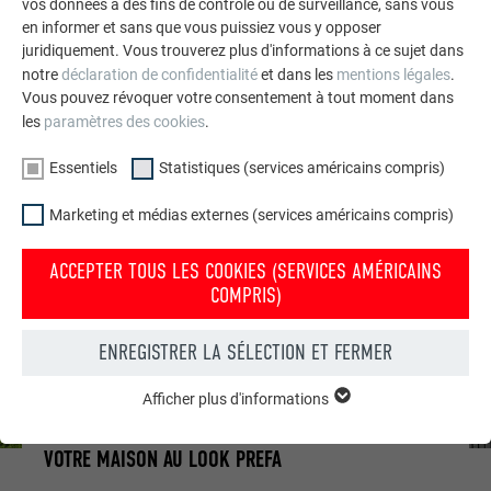
vos données à des fins de contrôle ou de surveillance, sans vous
façade avec les systèmes de PREFA ! Pour plus d’idées et
en informer et sans que vous puissiez vous y opposer
d’inspiration, qu’il s’agisse d’une construction d’une nouvelle
juridiquement. Vous trouverez plus d'informations à ce sujet dans
façade ou d’une rénovation, nous vous invitons à parcourir
notre
déclaration de confidentialité
et dans les
mentions légales
.
nos
bâtiments de référence
et notre
galerie de rénovation
.
Vous pouvez révoquer votre consentement à tout moment dans
les
paramètres des cookies
.
Essentiels
Statistiques (services américains compris)
Marketing et médias externes (services américains compris)
ACCEPTER TOUS LES COOKIES (SERVICES AMÉRICAINS
COMPRIS)
ENREGISTRER LA SÉLECTION ET FERMER
Afficher plus d'informations
ESSENTIELS
Les cookies du groupe « Essentiels » sont nécessaires aux
fonctions de base du site Internet. Ils garantissent que le site
VOTRE MAISON AU LOOK PREFA
Internet fonctionne correctement.