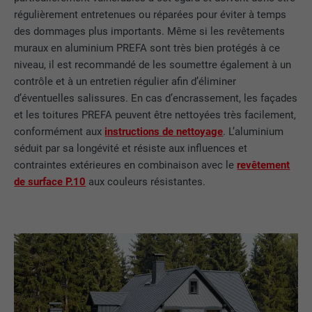
régulièrement entretenues ou réparées pour éviter à temps
des dommages plus importants. Même si les revêtements
NOM
lidc
muraux en aluminium PREFA sont très bien protégés à ce
FOURNISSEUR
LinkedIn
niveau, il est recommandé de les soumettre également à un
contrôle et à un entretien régulier afin d’éliminer
EXPIRATION
1 jour
d’éventuelles salissures. En cas d’encrassement, les façades
et les toitures PREFA peuvent être nettoyées très facilement,
Pour faciliter le choix des centres de
conformément aux
instructions de nettoyage
. L’aluminium
UTILITÉ
calcul
séduit par sa longévité et résiste aux influences et
contraintes extérieures en combinaison avec le
revêtement
de surface P.10
aux couleurs résistantes.
NOM
test_cookie
FOURNISSEUR
doubleclick.net
EXPIRATION
15 minutes
Est placé afin de tester si le navigateur
UTILITÉ
autorise l'utilisation de cookies. Ne