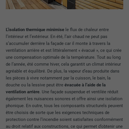
NOM
lissc
L’isolation thermique minimise
le flux de chaleur entre
FOURNISSEUR
LinkedIn
l’intérieur et l’extérieur. En été, l’air chaud ne peut pas
s’accumuler derrière la façade car il monte à travers la
EXPIRATION
1 an
ventilation arrière et est littéralement « évacué », ce qui crée
Est utilisé pour garantir que le même
une compensation optimale de la température. Tout au long
UTILITÉ
attribut SameSite est disponible pour
de l’année, été comme hiver, cela garantit un climat intérieur
tous les cookies dans ce navigateur
agréable et équilibré. De plus, la vapeur d’eau produite dans
les pièces à vivre notamment par la cuisson, le bain, la
douche ou la lessive peut être
évacuée à l’aide de la
NOM
_fbp
ventilation arrière
. Une façade suspendue et ventilée réduit
également les nuisances sonores et offre ainsi une isolation
FOURNISSEUR
Facebook
phonique. En outre, tous les composants structurels peuvent
être choisis de sorte que les exigences techniques de
EXPIRATION
3 mois
protection contre l’incendie soient satisfaites conformément
au droit relatif aux constructions, ce qui permet d’obtenir une
Est utilisé par Facebook pour afficher