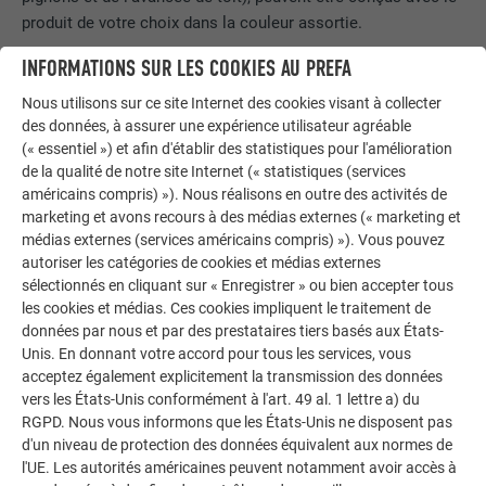
produit de votre choix dans la couleur assortie.
Même le
système d’évacuation des eaux
(gouttières, tuyaux
INFORMATIONS SUR LES COOKIES AU PREFA
de descente, etc.) du bâtiment peut, selon les goûts,
Nous utilisons sur ce site Internet des cookies visant à collecter
présenter une couleur adaptée à l’aspect général et ainsi
des données, à assurer une expérience utilisateur agréable
paraître pratiquement invisible ou souligner l’architecture du
(« essentiel ») et afin d'établir des statistiques pour l'amélioration
bâtiment par une couleur contrastante. Le système
de la qualité de notre site Internet (« statistiques (services
d’évacuation des eaux PREFA comprend des
gouttières
en
américains compris) »). Nous réalisons en outre des activités de
marketing et avons recours à des médias externes (« marketing et
aluminium, de
forme carrée et ronde
, qui peuvent être
médias externes (services américains compris) »). Vous pouvez
choisies à volonté. Le système complet PREFA garantit une
autoriser les catégories de cookies et médias externes
imbrication idéale de tous les composants : du toit à la
sélectionnés en cliquant sur « Enregistrer » ou bien accepter tous
façade et à tous les accessoires, en passant par le système
les cookies et médias. Ces cookies impliquent le traitement de
d’évacuation des eaux.
données par nous et par des prestataires tiers basés aux États-
Unis. En donnant votre accord pour tous les services, vous
Un habillage PREFA confère non seulement à la façade un
acceptez également explicitement la transmission des données
aspect individuel
, mais la protège aussi de manière
optimale
vers les États-Unis conformément à l'art. 49 al. 1 lettre a) du
contre les influences météorologiques.
Comme vous pouvez
RGPD. Nous vous informons que les États-Unis ne disposent pas
le constater, presque aucune limite n’est fixée à votre
d'un niveau de protection des données équivalent aux normes de
l'UE. Les autorités américaines peuvent notamment avoir accès à
créativité pour la conception de la surface de votre nouvelle