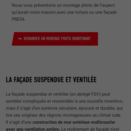
Nous vous présentons un montage photo de l’aspect
Afficher les informations relatives aux cookies
NOM
PHPSESSID
qu’aurait votre maison avec une toiture ou une façade
PREFA.
STATISTIQUES (SERVICES AMÉRICAINS COMPRIS)
FOURNISSEUR
PHP
Les cookies « Statistiques (services américains compris) »
nous aident à comprendre comment le site Internet est utilisé.
EXPIRATION
Session
DEMANDER UN MONTAGE PHOTO MAINTENANT
Nous collectons des informations pour améliorer l'expérience
utilisateur sur le site Internet.
Ce cookie enregistre votre session
actuelle en ce qui concerne les
Afficher les informations relatives aux cookies
NOM
_ga
applications PHP et garantit que toutes
UTILITÉ
les fonctions de la page qui utilisent le
MARKETING ET MÉDIAS EXTERNES (SERVICES AMÉRICAINS
FOURNISSEUR
Google Universal Analytics
langage de programmation PHP
LA FAÇADE SUSPENDUE ET VENTILÉE
COMPRIS)
peuvent être affichées correctement.
Les cookies « Marketing et médias externes (services
EXPIRATION
2 ans
américains compris) » sont utilisés par les annonceurs
La façade suspendue et ventilée (en abrégé FSV) peut
(prestataires tiers) pour afficher de la publicité personnalisée.
Enregistre un identifiant unique utilisé
NOM
cookie_optin
sembler compliquée et ressembler à une nouvelle invention,
Ils observent pour cela les visiteurs à travers les sites Internet.
pour générer des données statistiques
mais il s’agit d’un système séculaire, éprouvé et durable, qui
UTILITÉ
Lorsque ces cookies sont acceptés, l'accès aux contenus des
sur la manière dont l'utilisateur utilise le
FOURNISSEUR
Sgalinski
tire ses origines des régions montagneuses au climat rude.
plateformes vidéo et de réseaux sociaux ne nécessite plus de
site Internet.
Il s’agit d’une
construction de mur extérieur multicouche
consentement manuel.
EXPIRATION
12 mois
avec une ventilation arrière.
Le revêtement de façade n’est