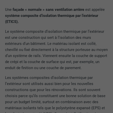
Une
façade « normale » sans ventilation arrière
est appelée
EXPIRATION
1 an
système composite d’isolation thermique par l’extérieur
Utilisé par Google DoubleClick pour
(ETICS).
enregistrer et signaler les actions d'un
Le système composite d’isolation thermique par l’extérieur
utilisateur sur le site Internet après
est une construction qui sert à l’isolation des murs
l'affichage d'une annonce du
extérieurs d’un bâtiment. Le matériau isolant est collé,
UTILITÉ
fournisseur ou après que l'utilisateur a
cliqué sur une annonce du fournisseur,
chevillé ou fixé directement à la structure porteuse au moyen
avec pour objectif de mesurer l'efficacité
d’un système de rails. Viennent ensuite la couche de support
d'une publicité et d'afficher des
de crépi et la couche de surface qui est, par exemple, un
publicités plus ciblées pour l'utilisateur.
enduit de finition ou une couche de parement.
Les systèmes composites d’isolation thermique par
NOM
_pin_unauth
l’extérieur sont utilisés aussi bien pour les nouvelles
constructions que pour les rénovations. Ils sont souvent
FOURNISSEUR
Pinterest
choisis parce qu’ils constituent une bonne solution de base
pour un budget limité, surtout en combinaison avec des
EXPIRATION
1 an
matériaux isolants tels que le polystyrène expansé (EPS) et