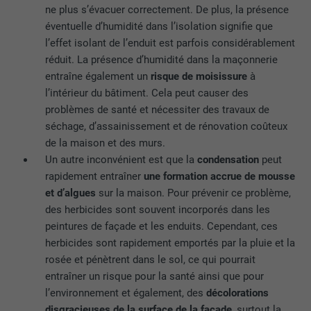
ne plus s’évacuer correctement. De plus, la présence
EXPIRATION
3 mois
éventuelle d’humidité dans l’isolation signifie que
l’effet isolant de l’enduit est parfois considérablement
UTILITÉ
Cookie identificateur de navigateur
réduit. La présence d’humidité dans la maçonnerie
entraîne également un
risque de moisissure
à
NOM
li_sugr
l’intérieur du bâtiment. Cela peut causer des
problèmes de santé et nécessiter des travaux de
FOURNISSEUR
LinkedIn
séchage, d’assainissement et de rénovation coûteux
de la maison et des murs.
EXPIRATION
3 mois
Un autre inconvénient est que la
condensation
peut
rapidement entraîner
une formation accrue de mousse
UTILITÉ
Cookie identificateur de navigateur
et d’algues
sur la maison. Pour prévenir ce problème,
des herbicides sont souvent incorporés dans les
peintures de façade et les enduits. Cependant, ces
NOM
GPS
herbicides sont rapidement emportés par la pluie et la
rosée et pénètrent dans le sol, ce qui pourrait
FOURNISSEUR
YouTube
entraîner un risque pour la santé ainsi que pour
l’environnement et également, des
décolorations
EXPIRATION
1 jour
disgracieuses de la surface de la façade
, surtout la