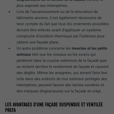
Enregistre un identifiant unique sur les
plus exposée aux intempéries.
appareils mobiles afin de permettre un
Lors de l’assainissement ou de la rénovation de
UTILITÉ
suivi se basant sur une localisation GPS
bâtiments anciens, il est également nécessaire de
géographique.
tenir compte du fait que tous les ornements possibles
doivent être enlevés avant d’appliquer un système
composite d’isolation thermique par l’extérieur pour
NOM
VISITOR_INFO1_LIVE
obtenir une façade plane.
Un autre problème concerne les
insectes et les petits
FOURNISSEUR
YouTube
animaux
tels que les oiseaux ou les souris qui
pénètrent dans la couche extérieure de la façade puis
EXPIRATION
179 jours
se nichent derrière le revêtement de façade et causent
des dégâts. Même les araignées, qui aiment faire leur
UTILITÉ
Mesure de la bande passante YouTube
toile dans des endroits du mur extérieur protégés des
intempéries, peuvent laisser des taches sombres et
des marques disgracieuses sur la façade en crépi.
NOM
YSC
FOURNISSEUR
YouTube
LES AVANTAGES D’UNE FAÇADE SUSPENDUE ET VENTILÉE
PREFA
EXPIRATION
Session