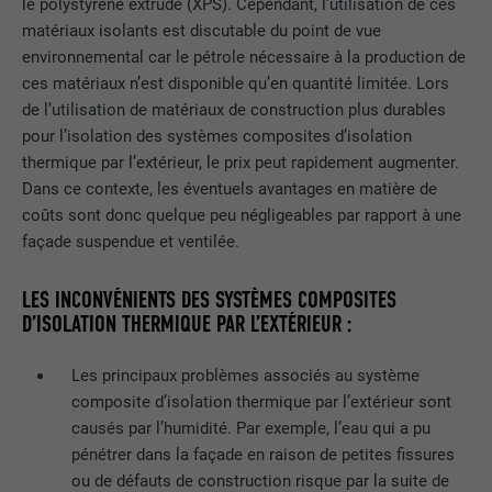
le polystyrène extrudé (XPS). Cependant, l’utilisation de ces
Est utilisé par Pinterest pour suivre
matériaux isolants est discutable du point de vue
UTILITÉ
l'utilisation des services.
environnemental car le pétrole nécessaire à la production de
ces matériaux n’est disponible qu’en quantité limitée. Lors
de l’utilisation de matériaux de construction plus durables
NOM
__cfduid
pour l’isolation des systèmes composites d’isolation
thermique par l’extérieur, le prix peut rapidement augmenter.
FOURNISSEUR
Adsymptotic.com
Dans ce contexte, les éventuels avantages en matière de
coûts sont donc quelque peu négligeables par rapport à une
EXPIRATION
1 mois
façade suspendue et ventilée.
Cookie utilisé pour identifier des clients
différents derrière une même adresse IP
LES INCONVÉNIENTS DES SYSTÈMES COMPOSITES
UTILITÉ
et appliquer des paramètres de sécurité
D’ISOLATION THERMIQUE PAR L’EXTÉRIEUR :
en fonction des clients.
Les principaux problèmes associés au système
composite d’isolation thermique par l’extérieur sont
NOM
U
causés par l’humidité. Par exemple, l’eau qui a pu
pénétrer dans la façade en raison de petites fissures
FOURNISSEUR
Adsymptotic.com
ou de défauts de construction risque par la suite de