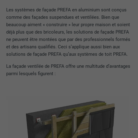
Les systèmes de façade PREFA en aluminium sont conçus
Utilisé par YouTube (Google) pour
comme des façades suspendues et ventilées. Bien que
UTILITÉ
enregistrer les paramètres utilisateur et
beaucoup aiment « construire » leur propre maison et soient
à d'autres fins non précisées
déjà plus que des bricoleurs, les solutions de façade PREFA
ne peuvent être montées que par des professionnels formés
et des artisans qualifiés. Ceci s’applique aussi bien aux
NOM
_gcl_au
solutions de façade PREFA qu’aux systèmes de toit PREFA.
FOURNISSEUR
Google AdSense
La façade ventilée de PREFA offre une multitude d’avantages
parmi lesquels figurent :
EXPIRATION
3 mois
Utilisé par Google AdSense pour tester
UTILITÉ
l'efficacité de la publicité sur les sites
Internet qui utilisent ses services.
NOM
_pinterest_ct_ua