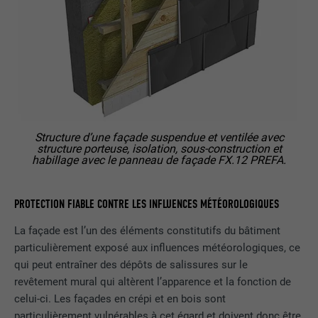
FOURNISSEUR
Pinterest
EXPIRATION
1 an
Ce cookie comprend un identifiant
unique universel (UUID) permettant de
UTILITÉ
grouper les actions effectuées sur
plusieurs pages lorsque l'utilisateur ne
peut pas être identifié clairement.
Structure d’une façade suspendue et ventilée avec
structure porteuse, isolation, sous-construction et
habillage avec le panneau de façade FX.12 PREFA.
NOM
li_gc
PROTECTION FIABLE CONTRE LES INFLUENCES MÉTÉOROLOGIQUES
FOURNISSEUR
LinkedIn
La façade est l’un des éléments constitutifs du bâtiment
EXPIRATION
2 ans
particulièrement exposé aux influences météorologiques, ce
qui peut entraîner des dépôts de salissures sur le
Sert à enregistrer l'autorisation de
revêtement mural qui altèrent l’apparence et la fonction de
UTILITÉ
l'utilisateur à utiliser des cookies pour
celui-ci. Les façades en crépi et en bois sont
des fonctions non essentielles.
particulièrement vulnérables à cet égard et doivent donc être