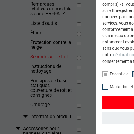
Remarques
compris) »). Vous
relatives au module
sur « Enregistrer
solaire PREFALZ
données par nous 
Liste d'outils
services, vous a
conformément à l'
Étude
d'un niveau de p
Protection contre la
notamment avoir 
neige
sans que vous pu
notre
déclaration
Sécurité sur le toit
consentement à 
Instructions de
nettoyage
Essentiels
Principes de base
statiques -
Marketing et
couverture de toit et
consignes
Ombrage
Information produit
Accessoires pour
ESSENTIELS
panneaux solaires