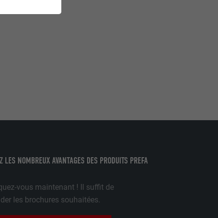
et. Ils
mment le site
r sur le site
e les
age qui
ichées
par les
pour cela les
Z LES NOMBREUX AVANTAGES DES PRODUITS PREFA
tenus des
nées
uez-vous maintenant ! Il suffit de
rnet.
r les brochures souhaitées.