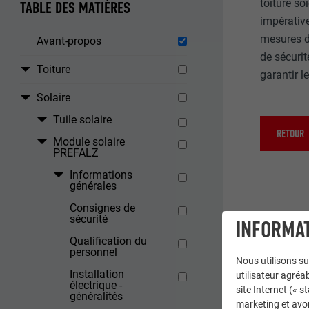
toiture s
TABLE DES MATIÈRES
impérative
mesures de
Avant-propos
de sécurit
Toiture
garantir le
Solaire
Tuile solaire
RETOUR
Module solaire
PREFALZ
Informations
générales
Consignes de
sécurité
INFORMAT
Qualification du
personnel
Nous utilisons su
Installation
utilisateur agréab
électrique -
site Internet (« 
généralités
marketing et avo