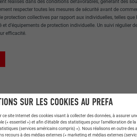
oient réalisés dans des conditions défavorables, générant des s
ment respecter toutes les mesures de sécurité avant de commencer
 protection collectives par rapport aux individuelles, telles que 
é et d’équipements de protection individuelle. Un suivi régulier
ur efficacité.
IONS SUR LES COOKIES AU PREFA
r ce site Internet des cookies visant à collecter des données, à assurer u
le (« essentiel ») et afin d'établir des statistiques pour l'amélioration de la
statistiques (services américains compris) »). Nous réalisons en outre des a
ns recours à des médias externes (« marketing et médias externes (servi