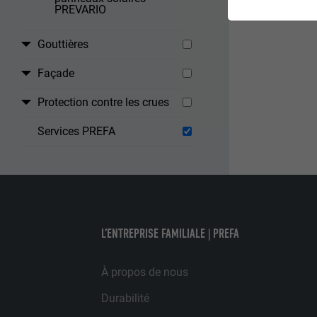
PREVARIO
Les cookies du 
garantissent qu
Gouttières
NOM
Façade
STATISTIQUES 
FOURNISSE
Protection contre les crues
Les cookies « S
Internet est uti
EXPIRATION
Services PREFA
Internet.
NOM
UTILITÉ
MARKETING ET 
FOURNISSE
Les cookies « M
annonceurs (pres
EXPIRATION
L’ENTREPRISE FAMILIALE | PREFA
visiteurs à tra
NOM
plateformes vid
UTILITÉ
À propos de nous
FOURNISSE
NOM
Durabilité
EXPIRATION