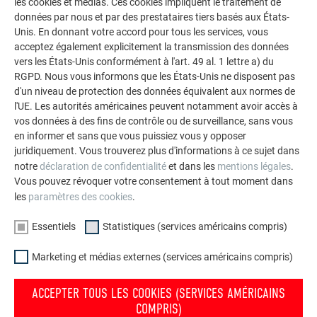
les cookies et médias. Ces cookies impliquent le traitement de
CONNEXION
données par nous et par des prestataires tiers basés aux États-
Unis. En donnant votre accord pour tous les services, vous
acceptez également explicitement la transmission des données
Vous ne possédez pas encore de compte ?
vers les États-Unis conformément à l'art. 49 al. 1 lettre a) du
Veuillez-vous adresser à votre conseiller spécialisé ou à
RGPD. Nous vous informons que les États-Unis ne disposent pas
votre chargé de projet.
d'un niveau de protection des données équivalent aux normes de
l'UE. Les autorités américaines peuvent notamment avoir accès à
vos données à des fins de contrôle ou de surveillance, sans vous
en informer et sans que vous puissiez vous y opposer
juridiquement. Vous trouverez plus d'informations à ce sujet dans
L’ENTREPRISE FAMILIALE | PREFA
NOUS VOUS OFFRONS NOTRE AIDE
notre
déclaration de confidentialité
et dans les
mentions légales
.
Vous pouvez révoquer votre consentement à tout moment dans
À propos de nous
Trouver un artisan près de
les
paramètres des cookies
.
chez vous
Durabilité
Questions & Réponses
Essentiels
Statistiques (services américains compris)
Offres d’emploi
Commander des prospectus
Presse
Marketing et médias externes (services américains compris)
Contact
Conformité
ACCEPTER TOUS LES COOKIES (SERVICES AMÉRICAINS
COMPRIS)