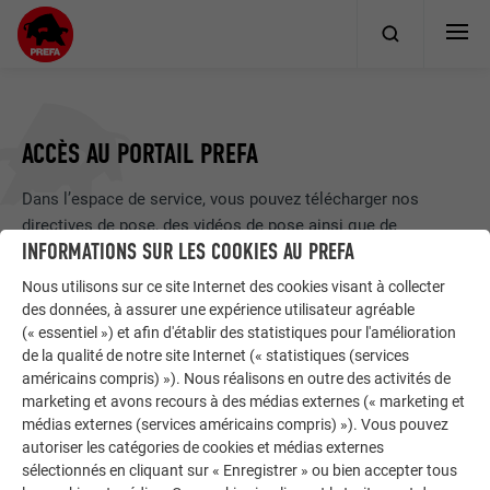
ACCÈS AU PORTAIL PREFA
Dans l’espace de service, vous pouvez télécharger nos
directives de pose, des vidéos de pose ainsi que de
INFORMATIONS SUR LES COOKIES AU PREFA
nombreux autres documents utiles.
Nous utilisons sur ce site Internet des cookies visant à collecter
des données, à assurer une expérience utilisateur agréable
(« essentiel ») et afin d'établir des statistiques pour l'amélioration
de la qualité de notre site Internet (« statistiques (services
américains compris) »). Nous réalisons en outre des activités de
marketing et avons recours à des médias externes (« marketing et
médias externes (services américains compris) »). Vous pouvez
Enregistrer les informations de connexion
autoriser les catégories de cookies et médias externes
sélectionnés en cliquant sur « Enregistrer » ou bien accepter tous