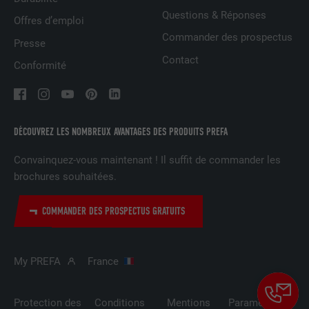
Est placé afin de tester si le navigateur
Questions & Réponses
UTILITÉ
autorise l'utilisation de cookies. Ne
Offres d’emploi
EXPIRATION
Session
contient aucun élément d'identification.
Commander des prospectus
Presse
Utilisé par LinkedIn lorsqu'un site
Contact
Conformité
UTILITÉ
Internet contient une fenêtre « Suivez-
nous » intégrée.
NOM
bcookie
DÉCOUVREZ LES NOMBREUX AVANTAGES DES PRODUITS PREFA
Convainquez-vous maintenant ! Il suffit de commander les
FOURNISSEUR
LinkedIn
brochures souhaitées.
EXPIRATION
2 ans
COMMANDER DES PROSPECTUS GRATUITS
Utilisé par le service de réseau social
UTILITÉ
LinkedIn pour suivre l'utilisation de
services intégrés.
My PREFA
France
NOM
bscookie
Protection des
Conditions
Mentions
Paramètres