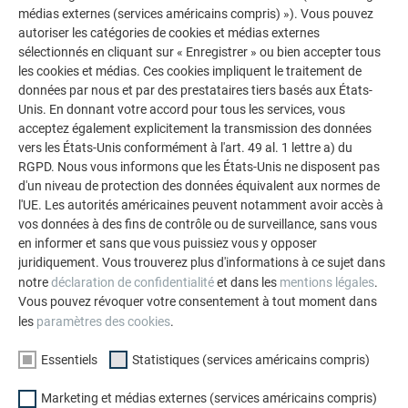
médias externes (services américains compris) »). Vous pouvez
énergétique : « La construction suspendue de la façade,
autoriser les catégories de cookies et médias externes
ventilée par l’arrière, constitue une isolation ainsi qu’une
sélectionnés en cliquant sur « Enregistrer » ou bien accepter tous
protection optimale contre les intempéries ». Harald
les cookies et médias. Ces cookies impliquent le traitement de
Kronthaler, développeur de projet chez PREFA, ajoute : « La
données par nous et par des prestataires tiers basés aux États-
compatibilité environnementale des matériaux de
Unis. En donnant votre accord pour tous les services, vous
construction utilisés représente un critère de décision de
acceptez également explicitement la transmission des données
vers les États-Unis conformément à l'art. 49 al. 1 lettre a) du
plus en plus important pour les adjudicateurs publics. Là
RGPD. Nous vous informons que les États-Unis ne disposent pas
aussi, PREFA marque des points : l’aluminium se recycle à
d'un niveau de protection des données équivalent aux normes de
100% sous forme pure. Ainsi, 95% de l’énergie produite peut
l'UE. Les autorités américaines peuvent notamment avoir accès à
être économisée, contrairement à l’aluminium primaire. Le
vos données à des fins de contrôle ou de surveillance, sans vous
retraitement n’en altère pas la qualité. »
en informer et sans que vous puissiez vous y opposer
juridiquement. Vous trouverez plus d'informations à ce sujet dans
LES MÉTIERS DE LA SANTÉ ET L’ARCHITECTURE
notre
déclaration de confidentialité
et dans les
mentions légales
.
Vous pouvez révoquer votre consentement à tout moment dans
ONT DES POINTS COMMUNS
les
paramètres des cookies
.
Outre l’aventure constituée par ce défi architectonique, les
Essentiels
Statistiques (services américains compris)
architectes ont trouvé au cours de ce projet de nombreux
Marketing et médias externes (services américains compris)
points communs avec les utilisateurs du centre de formation