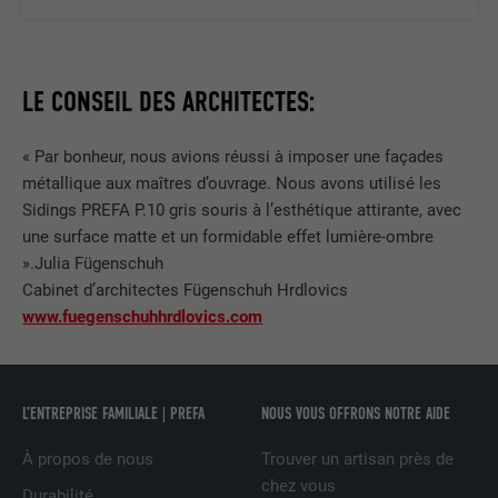
enregistrés, en particulier la langue que
UTILITÉ
vous préférez, combien de résultats de
NOM
_gid
recherche doivent être affichés par page
(p. ex. 10 ou 20) et si le filtre Google
LE CONSEIL DES ARCHITECTES:
FOURNISSEUR
Google Universal Analytics
SafeSearch doit être activé ou non.
EXPIRATION
1 jour
« Par bonheur, nous avions réussi à imposer une façades
métallique aux maîtres d’ouvrage. Nous avons utilisé les
NOM
lang
Enregistre un identifiant unique utilisé
Sidings PREFA P.10 gris souris à l’esthétique attirante, avec
pour générer des données statistiques
FOURNISSEUR
ads.linkedin.com
une surface matte et un formidable effet lumière-ombre
UTILITÉ
sur la manière dont l'utilisateur utilise le
».Julia Fügenschuh
site Internet.
EXPIRATION
Session
Cabinet d’architectes Fügenschuh Hrdlovics
www.fuegenschuhhrdlovics.com
Enregistre la langue choisie par
UTILITÉ
NOM
_gaexp
l'utilisateur pour un site Internet.
FOURNISSEUR
Google Optimize
L’ENTREPRISE FAMILIALE | PREFA
NOUS VOUS OFFRONS NOTRE AIDE
NOM
lang
EXPIRATION
90 jours
À propos de nous
Trouver un artisan près de
FOURNISSEUR
LinkedIn
chez vous
Durabilité