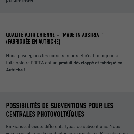
par une neuve.
Est utilisé par Pinterest pour suivre
UTILITÉ
l'utilisation des services.
NOM
__cfduid
QUALITÉ AUTRICHIENNE – "MADE IN AUSTRIA "
(FABRIQUÉE EN AUTRICHE)
FOURNISSEUR
Adsymptotic.com
Nous privilégions les circuits courts et c’est pourquoi la
EXPIRATION
1 mois
tuile solaire PREFA est un
produit développé et fabriqué en
Autriche
!
Cookie utilisé pour identifier des clients
différents derrière une même adresse IP
UTILITÉ
et appliquer des paramètres de sécurité
en fonction des clients.
POSSIBILITÉS DE SUBVENTIONS POUR LES
CENTRALES PHOTOVOLTAÏQUES
NOM
U
FOURNISSEUR
Adsymptotic.com
En France, il existe différents types de subventions. Nous
vous conseillons de contacter votre municipalité, la chambre