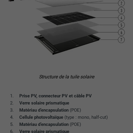
EXPIRATION
2 ans
Utilisé par le service de réseau social
UTILITÉ
LinkedIn pour suivre l'utilisation de
services intégrés.
NOM
bscookie
FOURNISSEUR
LinkedIn
Structure de la tuile solaire
EXPIRATION
2 ans
Prise PV, connecteur PV et câble PV
Utilisé par le service de réseau social
Verre solaire prismatique
UTILITÉ
LinkedIn pour suivre l'utilisation de
Matériau d’encapsulation
(POE)
services intégrés
Cellule photovoltaïque
(type : mono, half-cut)
Matériau d’encapsulation
(POE)
NOM
UserMatchHistory
Verre solaire prismatique