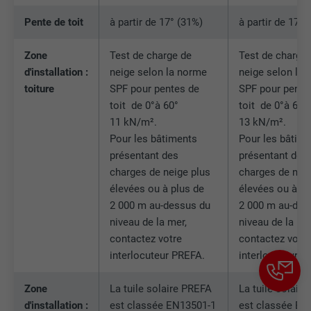
contient aucun élément d'identification.
Pente de toit
à partir de 17° (31%)
à partir de 17° 
Zone
Test de charge de
Test de charge
d'installation :
neige selon la norme
neige selon la
toiture
SPF pour pentes de
SPF pour pente
toit de 0°à 60°
toit de 0°à 60°
11 kN/m².
13 kN/m².
Pour les bâtiments
Pour les bâtim
présentant des
présentant des
charges de neige plus
charges de neig
élevées ou à plus de
élevées ou à pl
2 000 m au-dessus du
2 000 m au-des
niveau de la mer,
niveau de la me
contactez votre
contactez votr
interlocuteur PREFA.
interlocuteur P
Zone
La tuile solaire PREFA
La tuile solair
d'installation :
est classée EN13501-1
est classée EN