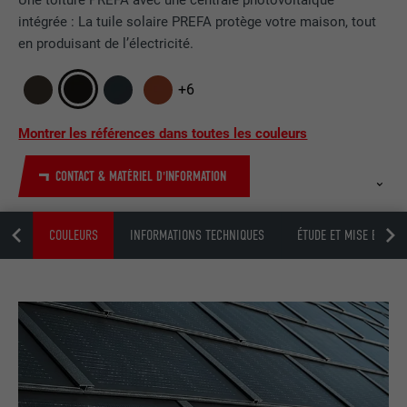
Une toiture PREFA avec une centrale photovoltaïque
intégrée : La tuile solaire PREFA protège votre maison, tout
en produisant de l’électricité.
+6
Montrer les références dans toutes les couleurs
CONTACT & MATÉRIEL D'INFORMATION
NTS
COULEURS
INFORMATIONS TECHNIQUES
ÉTUDE ET MISE EN ŒU