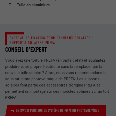
Tuile en aluminium
FOURNISSEUR
LinkedIn
EXPIRATION
29 jours
Est utilisé pour suivre l'utilisateur sur
SYSTÈME DE FIXATION POUR PANNEAUX SOLAIRES :
plusieurs sites Internet afin d'afficher de
UTILITÉ
SUPPORTS SOLAIRES PREFA
la publicité adaptée aux préférences de
CONSEIL D'EXPERT
l'utilisateur.
Vous avez une toiture PREFA (en parfait état) et souhaitez
produire votre propre électricité sans la remplacer par la
NOM
lidc
nouvelle tuile solaire ? Alors, nous vous recommandons la
sous-structure photovoltaïque de PREFA. Les supports
FOURNISSEUR
LinkedIn
solaires font partie des accessoires d’origine PREFA et
EXPIRATION
1 jour
permettent un montage sûr des modules solaires sur un toit
PREFA !
Utilisé par le service de réseau social
UTILITÉ
LinkedIn pour suivre l'utilisation de
EN SAVOIR PLUS SUR LE SYSTÈME DE FIXATION PHOTOVOLTAÏQUE
services intégrés