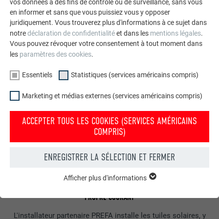
vos données à des fins de contrôle ou de surveillance, sans vous
en informer et sans que vous puissiez vous y opposer
juridiquement. Vous trouverez plus d'informations à ce sujet dans
ÉTAPE 2 : PRÉPARATIFS – DÉMARCHES IMPORTANTES POUR AVOIR LE
notre
déclaration de confidentialité
et dans les
mentions légales
.
COURANT
Vous pouvez révoquer votre consentement à tout moment dans
les
paramètres des cookies
.
L’électricien partenaire s’occupe des points de mesure et du
contrat d’accès au réseau avec le fournisseur d’électricité. Il
Essentiels
Statistiques (services américains compris)
contacte l’urbanisme pour une déclaration préalable, si
Marketing et médias externes (services américains compris)
nécessaire.
ACCEPTER TOUS LES COOKIES (SERVICES AMÉRICAINS
COMPRIS)
ENREGISTRER LA SÉLECTION ET FERMER
Afficher plus d'informations
ESSENTIELS
ÉTAPE 3 : MONTAGE ET RÉCEPTION – COMMENCEZ À GÉNÉRER VOTRE
Les cookies du groupe « Essentiels » sont nécessaires aux
PROPRE COURANT
fonctions de base du site Internet. Ils garantissent que le site
Internet fonctionne correctement.
L'installateur partenaire PREFA installe les tuiles solaires, y