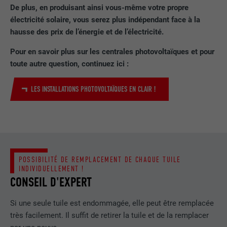
De plus, en produisant ainsi vous-même votre propre
électricité solaire, vous serez plus indépendant face à la
EXPIRATION
1 an
hausse des prix de l’énergie et de l’électricité.
Utilisé par Google DoubleClick pour
Pour en savoir plus sur les centrales photovoltaïques et pour
enregistrer et signaler les actions d'un
toute autre question, continuez ici :
utilisateur sur le site Internet après
l'affichage d'une annonce du
UTILITÉ
fournisseur ou après que l'utilisateur a
LES INSTALLATIONS PHOTOVOLTAÏQUES EN CLAIR !
cliqué sur une annonce du fournisseur,
avec pour objectif de mesurer l'efficacité
d'une publicité et d'afficher des
publicités plus ciblées pour l'utilisateur.
POSSIBILITÉ DE REMPLACEMENT DE CHAQUE TUILE
NOM
_pin_unauth
INDIVIDUELLEMENT !
CONSEIL D'EXPERT
FOURNISSEUR
Pinterest
Si une seule tuile est endommagée, elle peut être remplacée
EXPIRATION
1 an
très facilement. Il suffit de retirer la tuile et de la remplacer