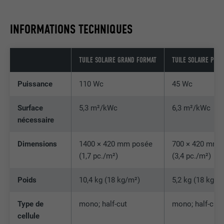
NOM
lidc
INFORMATIONS TECHNIQUES
FOURNISSEUR
LinkedIn
TUILE SOLAIRE GRAND FORMAT
TUILE SOLAIRE PETI
EXPIRATION
1 jour
Puissance
110 Wc
45 Wc
Pour faciliter le choix des centres de
UTILITÉ
calcul
Surface
5,3 m²/kWc
6,3 m²/kWc
nécessaire
NOM
test_cookie
Dimensions
1400 × 420 mm posée
700 × 420 mm 
(1,7 pc./m²)
(3,4 pc./m²)
FOURNISSEUR
doubleclick.net
Poids
10,4 kg (18 kg/m²)
5,2 kg (18 kg/m
EXPIRATION
15 minutes
Est placé afin de tester si le navigateur
Type de
mono; half-cut
mono; half-cut
UTILITÉ
autorise l'utilisation de cookies. Ne
cellule