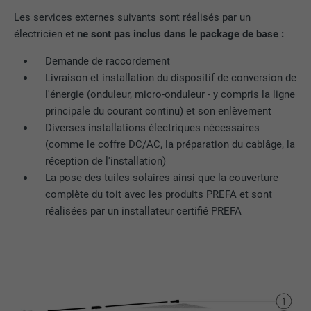
site Internet.
EXPIRATION
Session
Les services externes suivants sont réalisés par un
électricien et
ne sont pas inclus dans le package de base :
Enregistre la langue choisie par
UTILITÉ
NOM
_gaexp
l'utilisateur pour un site Internet.
Demande de raccordement
Livraison et installation du dispositif de conversion de
FOURNISSEUR
Google Optimize
l'énergie (onduleur, micro-onduleur - y compris la ligne
NOM
lang
principale du courant continu) et son enlèvement
EXPIRATION
90 jours
Diverses installations électriques nécessaires
FOURNISSEUR
LinkedIn
Est placé afin de tester si le navigateur
(comme le coffre DC/AC, la préparation du cablâge, la
UTILITÉ
autorise l'utilisation de cookies. Ne
réception de l'installation)
EXPIRATION
Session
contient aucun élément d'identification.
La pose des tuiles solaires ainsi que la couverture
complète du toit avec les produits PREFA et sont
Utilisé par LinkedIn lorsqu'un site
réalisées par un installateur certifié PREFA
UTILITÉ
Internet contient une fenêtre « Suivez-
nous » intégrée.
NOM
bcookie
FOURNISSEUR
LinkedIn