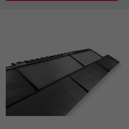
NOM
lissc
FOURNISSEUR
LinkedIn
EXPIRATION
1 an
Est utilisé pour garantir que le même
UTILITÉ
attribut SameSite est disponible pour
tous les cookies dans ce navigateur
NOM
_fbp
FOURNISSEUR
Facebook
EXPIRATION
3 mois
Est utilisé par Facebook pour afficher