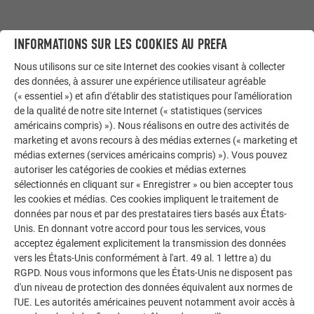
INFORMATIONS SUR LES COOKIES AU PREFA
Nous utilisons sur ce site Internet des cookies visant à collecter
des données, à assurer une expérience utilisateur agréable
(« essentiel ») et afin d'établir des statistiques pour l'amélioration
de la qualité de notre site Internet (« statistiques (services
ÉTAPE 1 : VÉRIFICATION DES CONDITIONS PRÉALABLES – TOUT SAVOIR
américains compris) »). Nous réalisons en outre des activités de
SUR VOTRE PROPRE MAISON
marketing et avons recours à des médias externes (« marketing et
Déterminer si le toit/la façade, l'inclinaison et l'orientation
médias externes (services américains compris) »). Vous pouvez
autoriser les catégories de cookies et médias externes
sont adaptés, obtenir immédiatement un devis de l'un des
sélectionnés en cliquant sur « Enregistrer » ou bien accepter tous
artisans PREFA, et commander.
les cookies et médias. Ces cookies impliquent le traitement de
données par nous et par des prestataires tiers basés aux États-
TROUVER UN INTERLOCUTEUR PREFA
Unis. En donnant votre accord pour tous les services, vous
acceptez également explicitement la transmission des données
vers les États-Unis conformément à l'art. 49 al. 1 lettre a) du
RGPD. Nous vous informons que les États-Unis ne disposent pas
d'un niveau de protection des données équivalent aux normes de
l'UE. Les autorités américaines peuvent notamment avoir accès à