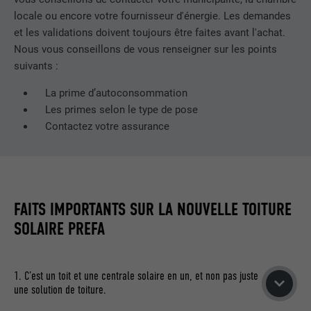
EXPIRATION
3 mois
locale ou encore votre fournisseur d'énergie. Les demandes
et les validations doivent toujours être faites avant l'achat.
UTILITÉ
Cookie identificateur de navigateur
Nous vous conseillons de vous renseigner sur les points
suivants :
NOM
li_sugr
La prime d’autoconsommation
Les primes selon le type de pose
FOURNISSEUR
LinkedIn
Contactez votre assurance
EXPIRATION
3 mois
UTILITÉ
Cookie identificateur de navigateur
FAITS IMPORTANTS SUR LA NOUVELLE TOITURE
SOLAIRE PREFA
NOM
GPS
FOURNISSEUR
YouTube
1. C’est un toit et une centrale solaire en un, et non pas juste
une solution de toiture.
EXPIRATION
1 jour