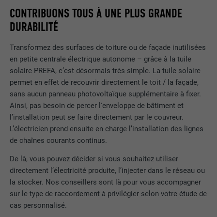
une série de produits publicitaires, par
CONTRIBUONS TOUS À UNE PLUS GRANDE
UTILITÉ
exemple des offres en temps réel
DURABILITÉ
d'annonceurs tiers.
Transformez des surfaces de toiture ou de façade inutilisées
en petite centrale électrique autonome – grâce à la tuile
NOM
fr
solaire PREFA, c’est désormais très simple. La tuile solaire
permet en effet de recouvrir directement le toit / la façade,
FOURNISSEUR
Facebook
sans aucun panneau photovoltaïque supplémentaire à fixer.
Ainsi, pas besoin de percer l'enveloppe de bâtiment et
EXPIRATION
3 mois
l’installation peut se faire directement par le couvreur.
Est utilisé par Facebook pour afficher
L’électricien prend ensuite en charge l’installation des lignes
une série de produits publicitaires, par
de chaînes courants continus.
UTILITÉ
exemple des offres en temps réel
De là, vous pouvez décider si vous souhaitez utiliser
d'annonceurs tiers.
directement l’électricité produite, l’injecter dans le réseau ou
la stocker. Nos conseillers sont là pour vous accompagner
NOM
IDE
sur le type de raccordement à privilégier selon votre étude de
cas personnalisé.
FOURNISSEUR
doubleclick.net