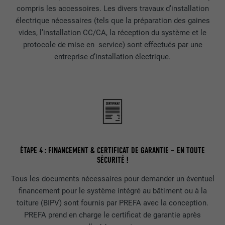
compris les accessoires. Les divers travaux d’installation
Afficher les informations relatives aux cookies
NOM
PHPSESSID
électrique nécessaires (tels que la préparation des gaines
vides, l’installation CC/CA, la réception du système et le
STATISTIQUES (SERVICES AMÉRICAINS COMPRIS)
FOURNISSEUR
PHP
protocole de mise en service) sont effectués par une
Les cookies « Statistiques (services américains compris) »
entreprise d’installation électrique.
nous aident à comprendre comment le site Internet est utilisé.
EXPIRATION
Session
Nous collectons des informations pour améliorer l'expérience
utilisateur sur le site Internet.
Ce cookie enregistre votre session
actuelle en ce qui concerne les
Afficher les informations relatives aux cookies
NOM
_ga
applications PHP et garantit que toutes
UTILITÉ
les fonctions de la page qui utilisent le
MARKETING ET MÉDIAS EXTERNES (SERVICES AMÉRICAINS
FOURNISSEUR
Google Universal Analytics
langage de programmation PHP
COMPRIS)
peuvent être affichées correctement.
Les cookies « Marketing et médias externes (services
EXPIRATION
2 ans
ÉTAPE 4 : FINANCEMENT & CERTIFICAT DE GARANTIE – EN TOUTE
américains compris) » sont utilisés par les annonceurs
SÉCURITÉ !
(prestataires tiers) pour afficher de la publicité personnalisée.
Enregistre un identifiant unique utilisé
NOM
cookie_optin
Tous les documents nécessaires pour demander un éventuel
Ils observent pour cela les visiteurs à travers les sites Internet.
pour générer des données statistiques
UTILITÉ
Lorsque ces cookies sont acceptés, l'accès aux contenus des
financement pour le système intégré au bâtiment ou à la
sur la manière dont l'utilisateur utilise le
FOURNISSEUR
Sgalinski
plateformes vidéo et de réseaux sociaux ne nécessite plus de
toiture (BIPV) sont fournis par PREFA avec la conception.
site Internet.
consentement manuel.
PREFA prend en charge le certificat de garantie après
EXPIRATION
12 mois