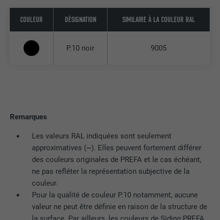
COULEUR
DÉSIGNATION
SIMILAIRE À LA COULEUR RAL
Utilisé par YouTube (Google) pour
UTILITÉ
enregistrer les paramètres utilisateur et
à d'autres fins non précisées
P.10 noir
9005
NOM
_gcl_au
FOURNISSEUR
Google AdSense
Remarques
EXPIRATION
3 mois
Les valeurs RAL indiquées sont seulement
Utilisé par Google AdSense pour tester
approximatives (~). Elles peuvent fortement différer
UTILITÉ
l'efficacité de la publicité sur les sites
des couleurs originales de PREFA et le cas échéant,
Internet qui utilisent ses services.
ne pas refléter la représentation subjective de la
couleur.
Pour la qualité de couleur P.10 notamment, aucune
NOM
_pinterest_ct_ua
valeur ne peut être définie en raison de la structure de
la surface. Par ailleurs, les couleurs de Siding PREFA