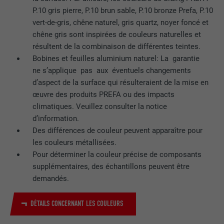
FOURNISSEUR
Pinterest
P.10 gris pierre, P.10 brun sable, P.10 bronze Prefa, P.10
vert-de-gris, chêne naturel, gris quartz, noyer foncé et
EXPIRATION
1 an
chêne gris sont inspirées de couleurs naturelles et
Ce cookie comprend un identifiant
résultent de la combinaison de différentes teintes.
unique universel (UUID) permettant de
Bobines et feuilles aluminium naturel: La garantie
UTILITÉ
grouper les actions effectuées sur
ne s’applique pas aux éventuels changements
plusieurs pages lorsque l'utilisateur ne
d’aspect de la surface qui résulteraient de la mise en
peut pas être identifié clairement.
œuvre des produits PREFA ou des impacts
climatiques. Veuillez consulter la notice
d’information.
NOM
li_gc
Des différences de couleur peuvent apparaître pour
les couleurs métallisées.
FOURNISSEUR
LinkedIn
Pour déterminer la couleur précise de composants
supplémentaires, des échantillons peuvent être
EXPIRATION
2 ans
demandés.
Sert à enregistrer l'autorisation de
UTILITÉ
l'utilisateur à utiliser des cookies pour
DÉTAILS CONCERNANT LES COULEURS
des fonctions non essentielles.