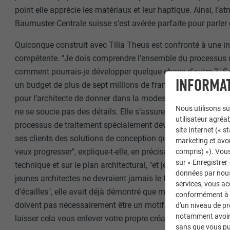
point elle apprécie les matériaux et leur haptique. Ainsi, l’a
Baumuster-Centrale suisse s’est avérée parfaite pour parler 
Quiconque construit avec Tilla Theus est confronté à une int
compétente. "Je dois comprendre l’ensemble du processus d
comment pourrais-je développer quelque chose d'autre ?" So
INFORMAT
un budget de plus de sept millions de francs suisses. Dès l
pour l’architecte de donner dans la modestie, mais voir grand
Nous utilisons su
ne se soucie pas des détails. Elle s’assure que tout s'adapt
utilisateur agréab
processus de traitement spécialement développés, Tilla T
site Internet (« 
ses clients des solutions de conception qui dépassent les 
marketing et avo
veux progresser", explique-t-elle, en précisant ce qu’elle ente
compris) »). Vous
sur « Enregistrer
technique et sur le plan architectural, "et je n'abandonne jama
données par nous 
jeunes architectes ne devraient jamais le faire." Dans sa c
services, vous a
d'écailles", elle avait déjà démontré que même des coûts de
conformément à l'
doivent pas nécessairement être un motif de compromis. Il 
d'un niveau de p
notamment avoir 
laisser cela vous enlever votre propre créativité.
sans que vous pu