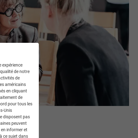
ne expérience
 qualité de notre
ctivités de
ces américains
nés en cliquant
traitement de
ord pour tous les
ts-Unis
ne disposent pas
caines peuvent
 en informer et
à ce sujet dans