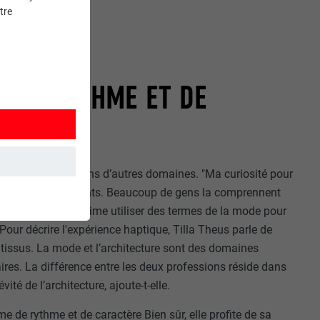
tre
 DE RYTHME ET DE
ent l’inspiration dans d’autres domaines. "Ma curiosité pour
e pour les bâtiments. Beaucoup de gens la comprennent
. C’est pourquoi j’aime utiliser des termes de la mode pour
et. Ils
" Pour décrire l'expérience haptique, Tilla Theus parle de
tissus. La mode et l’architecture sont des domaines
ires. La différence entre les deux professions réside dans
vité de l’architecture, ajoute-t-elle.
mment le site
e de rythme et de caractère Bien sûr, elle profite de sa