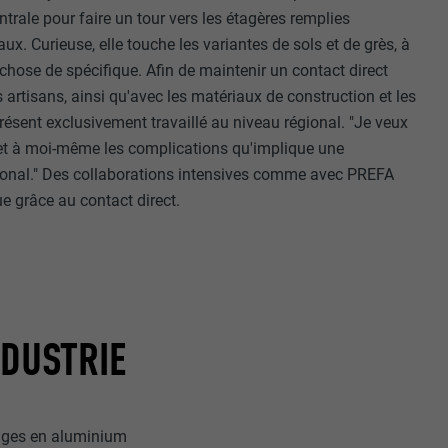
r sur le site
ntrale pour faire un tour vers les étagères remplies
ux. Curieuse, elle touche les variantes de sols et de grès, à
e les
chose de spécifique. Afin de maintenir un contact direct
age qui
ichées
s artisans, ainsi qu'avec les matériaux de construction et les
présent exclusivement travaillé au niveau régional. "Je veux
par les
et à moi-même les complications qu'implique une
pour cela les
ational." Des collaborations intensives comme avec PREFA
tenus des
e grâce au contact direct.
nées
rnet.
gère le
 l'outil
NDUSTRIE
teur.
amètres
lier la langue
 être affichés
ation.
anges en aluminium
t être activé