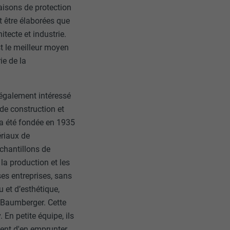
aisons de protection
nt être élaborées que
itecte et industrie.
st le meilleur moyen
ie de la
nées
 également intéressé
rnet.
de construction et
net.
e a été fondée en 1935
ériaux de
échantillons de
la production et les
es entreprises, sans
u et d’esthétique,
 Baumberger. Cette
de cookies. Ne
En petite équipe, ils
re « Suivez-
ent d'en emprunter.