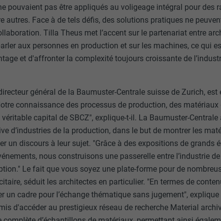
 ne pouvaient pas être appliqués au voligeage intégral pour des r
ou non.
tre autres. Face à de tels défis, des solutions pratiques ne peuve
_gid
llaboration. Tilla Theus met l’accent sur le partenariat entre arch
lang
parler aux personnes en production et sur les machines, ce qui e
UR
Google Universal Analytics
age et d'affronter la complexité toujours croissante de l’industr
UR
ads.linkedin.com
1 jour
Session
Enregistre un identifiant unique utilisé pour générer des don
irecteur général de la Baumuster-Centrale suisse de Zurich, est
statistiques sur la manière dont l'utilisateur utilise le site Inte
"Notre connaissance des processus de production, des matériaux 
Enregistre la langue choisie par l'utilisateur pour un site Inter
e véritable capital de SBCZ", explique-t-il. La Baumuster-Central
ve d’industries de la production, dans le but de montrer les mat
_gaexp
lang
tier un discours à leur sujet. "Grâce à des expositions de grands 
vénements, nous construisons une passerelle entre l’industrie de 
UR
Google Optimize
UR
LinkedIn
ption." Le fait que vous soyez une plate-forme pour de nombreus
90 jours
itaire, séduit les architectes en particulier. "En termes de conten
Session
r un cadre pour l’échange thématique sans jugement", explique
Est placé afin de tester si le navigateur autorise l'utilisation 
s d'accéder au prestigieux réseau de recherche Material archiv. 
Utilisé par LinkedIn lorsqu'un site Internet contient une fenêt
contient aucun élément d'identification.
te complète d’échantillons de matériaux, permettant ainsi égalem
nous » intégrée.