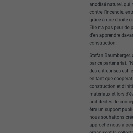
anodisé naturel, qui
contre l’incendie, en
NOM
grâce à une étroite co
NOM
Elle n’a pas peur de 
FOURNISSE
d’en apprendre davant
FOURNISSE
EXPIRATION
construction.
EXPIRATION
Stefan Baumberger, d
UTILITÉ
par ce partenariat. 
UTILITÉ
des entreprises est l
en tant que coopérati
NOM
NOM
construction et d’ini
matériaux et lors d'é
FOURNISSE
FOURNISSE
architectes de conce
EXPIRATION
être un support public
EXPIRATION
nous souhaitons crée
UTILITÉ
approche nous a permi
UTILITÉ
organisent la collec