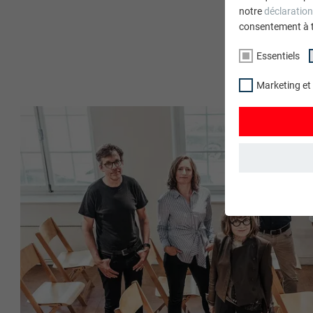
notre
déclaration
consentement à 
Essentiels
Marketing et
ESSENTIELS
Les cookies du 
garantissent qu
NOM
STATISTIQUES 
FOURNISSE
Les cookies « S