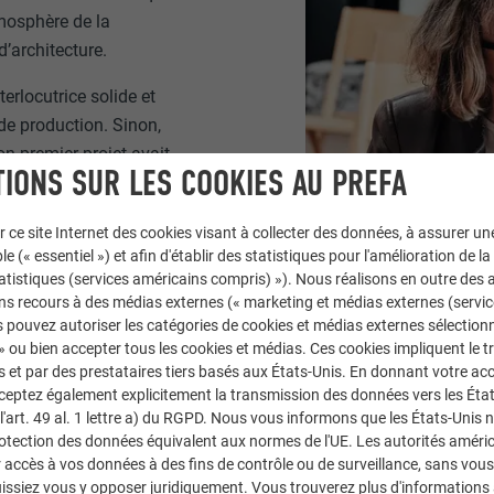
tmosphère de la
d’architecture.
erlocutrice solide et
e production. Sinon,
n premier projet avait
IONS SUR LES COOKIES AU PREFA
e début, hors de question
 ne signifie pas qu’elle
r ce site Internet des cookies visant à collecter des données, à assurer u
e parfaitement. Avec des
le (« essentiel ») et afin d'établir des statistiques pour l'amélioration de la
heus propose également à
statistiques (services américains compris) »). Nous réalisons en outre des a
standards imposés. "Je
ns recours à des médias externes (« marketing et médias externes (servi
nd à la fois sur le plan
 pouvez autoriser les catégories de cookies et médias externes sélection
 » ou bien accepter tous les cookies et médias. Ces cookies impliquent le 
is. D’ailleurs, les
et par des prestataires tiers basés aux États-Unis. En donnant votre acc
onférence "Diagonales
cceptez également explicitement la transmission des données vers les Éta
 construction élevés ne
art. 49 al. 1 lettre a) du RGPD. Nous vous informons que les États-Unis 
est important de ne pas
rotection des données équivalent aux normes de l'UE. Les autorités améri
accès à vos données à des fins de contrôle ou de surveillance, sans vous
issiez vous y opposer juridiquement. Vous trouverez plus d'informations 