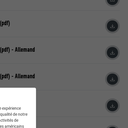
pdf)
pdf) - Allemand
pdf) - Allemand
pdf) - Allemand
ne expérience
 qualité de notre
ctivités de
ces américains