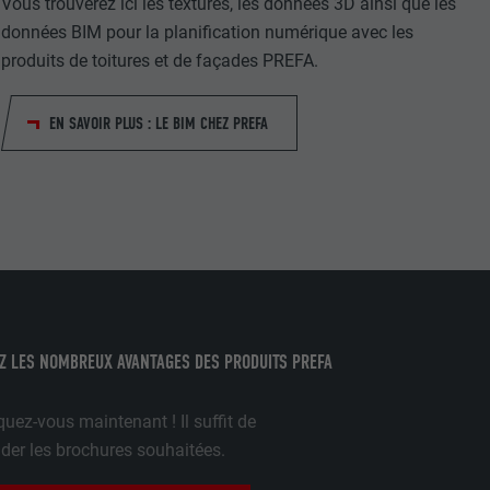
Vous trouverez ici les textures, les données 3D ainsi que les
données BIM pour la planification numérique avec les
gère le
produits de toitures et de façades PREFA.
 l'outil
teur.
amètres
EN SAVOIR PLUS : LE BIM CHEZ PREFA
lier la langue
 être affichés
ation.
t être activé
Z LES NOMBREUX AVANTAGES DES PRODUITS PREFA
nées
rnet.
uez-vous maintenant ! Il suffit de
net.
r les brochures souhaitées.