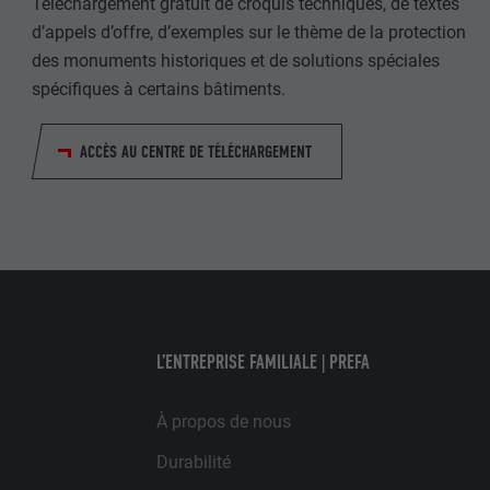
Téléchargement gratuit de croquis techniques, de textes
FOURNISSE
NOM
d’appels d’offre, d’exemples sur le thème de la protection
EXPIRATION
des monuments historiques et de solutions spéciales
FOURNISSE
UTILITÉ
spécifiques à certains bâtiments.
EXPIRATION
ACCÈS AU CENTRE DE TÉLÉCHARGEMENT
UTILITÉ
UTILITÉ
NOM
NOM
FOURNISSE
FOURNISSE
EXPIRATION
L’ENTREPRISE FAMILIALE | PREFA
EXPIRATION
UTILITÉ
À propos de nous
UTILITÉ
Durabilité
NOM