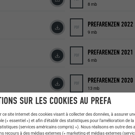
8 mb
PREFARENZEN 2022 (
PDF
9 mb
PREFARENZEN 2021 (
PDF
6 mb
PREFARENZEN 2020 (
PDF
13 mb
IONS SUR LES COOKIES AU PREFA
PREFARENZEN 2018 (
PDF
r ce site Internet des cookies visant à collecter des données, à assurer u
5 mb
le (« essentiel ») et afin d'établir des statistiques pour l'amélioration de la
statistiques (services américains compris) »). Nous réalisons en outre des a
ns recours à des médias externes (« marketing et médias externes (servi