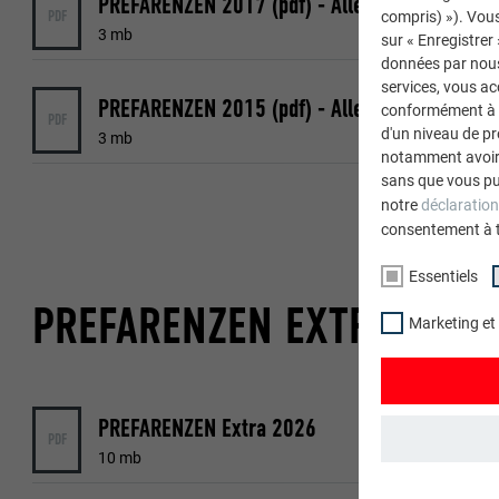
PREFARENZEN 2017 (pdf) - Allemand
PDF
compris) »). Vous
3 mb
sur « Enregistrer
données par nous 
services, vous a
PREFARENZEN 2015 (pdf) - Allemand
conformément à l'
PDF
d'un niveau de p
3 mb
notamment avoir 
sans que vous pu
notre
déclaration
consentement à 
Essentiels
PREFARENZEN EXTRA
Marketing et
PREFARENZEN Extra 2026
PDF
10 mb
ESSENTIELS