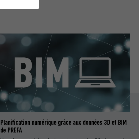
et. Ils
mment le site
r sur le site
e les
age qui
ichées
par les
pour cela les
tenus des
nées
Planification numérique grâce aux données 3D et BIM
rnet.
de PREFA