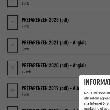
8 mb
PREFARENZEN 2023 (pdf)
PDF
7 mb
PREFARENZEN 2021 (pdf) - Anglais
PDF
6 mb
PREFARENZEN 2020 (pdf) - Anglais
PDF
12 mb
INFORMAT
PREFARENZEN 2019 (pdf) - Allemand
PDF
Nous utilisons su
5 mb
utilisateur agréab
site Internet (« 
marketing et avo