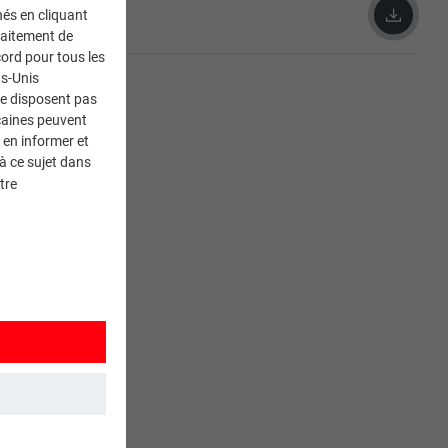
pdf) - Allemand
nés en cliquant
traitement de
ord pour tous les
ts-Unis
ne disposent pas
caines peuvent
 en informer et
à ce sujet dans
tre