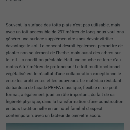
Afficher les informations relatives aux cookies
NOM
PHPSESSID
STATISTIQUES (SERVICES AMÉRICAINS COMPRIS)
FOURNISSEUR
PHP
Les cookies « Statistiques (services américains compris) »
Souvent, la surface des toits plats n’est pas utilisable, mais
nous aident à comprendre comment le site Internet est utilisé.
EXPIRATION
Session
avec un toit accessible de 297 mètres de long, nous voulions
Nous collectons des informations pour améliorer l'expérience
générer une surface supplémentaire sans devoir vitrifier
utilisateur sur le site Internet.
Ce cookie enregistre votre session
davantage le sol. Le concept devrait également permettre de
actuelle en ce qui concerne les
planter non seulement de l’herbe, mais aussi des arbres sur
Afficher les informations relatives aux cookies
NOM
_ga
applications PHP et garantit que toutes
UTILITÉ
le toit. La condition préalable était une couche de terre d’au
les fonctions de la page qui utilisent le
moins 6 à 7 mètres de profondeur ! Le toit multifonctionnel
MARKETING ET MÉDIAS EXTERNES (SERVICES AMÉRICAINS
FOURNISSEUR
Google Universal Analytics
langage de programmation PHP
COMPRIS)
végétalisé est le résultat d’une collaboration exceptionnelle
peuvent être affichées correctement.
Les cookies « Marketing et médias externes (services
entre les architectes et les couvreurs. Le matériau résistant
EXPIRATION
2 ans
américains compris) » sont utilisés par les annonceurs
du bardeau de façade PREFA classique, flexible et de petit
(prestataires tiers) pour afficher de la publicité personnalisée.
Enregistre un identifiant unique utilisé
format, a également joué un rôle important, du fait de sa
NOM
cookie_optin
Ils observent pour cela les visiteurs à travers les sites Internet.
pour générer des données statistiques
légèreté physique, dans la transformation d’une construction
UTILITÉ
Lorsque ces cookies sont acceptés, l'accès aux contenus des
sur la manière dont l'utilisateur utilise le
FOURNISSEUR
Sgalinski
en bois traditionnelle en un hôtel familial d’aspect
plateformes vidéo et de réseaux sociaux ne nécessite plus de
site Internet.
contemporain, avec un facteur de bien-être accru.
consentement manuel.
EXPIRATION
12 mois
Afficher les informations relatives aux cookies
NOM
NID