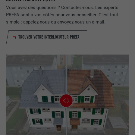
FOURNISSEUR
LinkedIn
Vous avez des questions ? Contactez-nous. Les experts
PREFA sont à vos côtés pour vous conseiller. C’est tout
EXPIRATION
29 jours
simple : appelez-nous ou envoyez-nous un e-mail.
Est utilisé pour suivre l'utilisateur sur
TROUVER VOTRE INTERLOCUTEUR PREFA
plusieurs sites Internet afin d'afficher de
UTILITÉ
la publicité adaptée aux préférences de
l'utilisateur.
NOM
lidc
FOURNISSEUR
LinkedIn
EXPIRATION
1 jour
Utilisé par le service de réseau social
UTILITÉ
LinkedIn pour suivre l'utilisation de
services intégrés