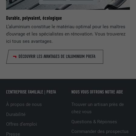
une série de produits publicitaires, par
UTILITÉ
exemple des offres en temps réel
d'annonceurs tiers.
Durable, polyvalent, écologique
L’aluminium constitue le matériau optimal pour les maîtres
d’ouvrage et les spécialistes en rénovation. Vous trouverez
NOM
fr
ici tous ses avantages.
FOURNISSEUR
Facebook
DÉCOUVRIR LES AVANTAGES DE L'ALUMINIUM PREFA
EXPIRATION
3 mois
Est utilisé par Facebook pour afficher
une série de produits publicitaires, par
UTILITÉ
exemple des offres en temps réel
L’ENTREPRISE FAMILIALE | PREFA
NOUS VOUS OFFRONS NOTRE AIDE
d'annonceurs tiers.
À propos de nous
Trouver un artisan près de
chez vous
Durabilité
NOM
IDE
Questions & Réponses
Offres d’emploi
FOURNISSEUR
doubleclick.net
Commander des prospectus
Presse