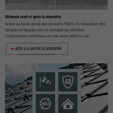
NOM
lissc
Bâtiments avant et après la rénovation
FOURNISSEUR
LinkedIn
Grâce au faible poids des produits PREFA, la rénovation des
toitures et façades est un véritable jeu d’enfant.
EXPIRATION
1 an
L’intervention esthétique en met aussi plein la vue.
Est utilisé pour garantir que le même
ACCÈS À LA GALERIE DE RÉNOVATION
UTILITÉ
attribut SameSite est disponible pour
tous les cookies dans ce navigateur
NOM
_fbp
FOURNISSEUR
Facebook
EXPIRATION
3 mois
Est utilisé par Facebook pour afficher