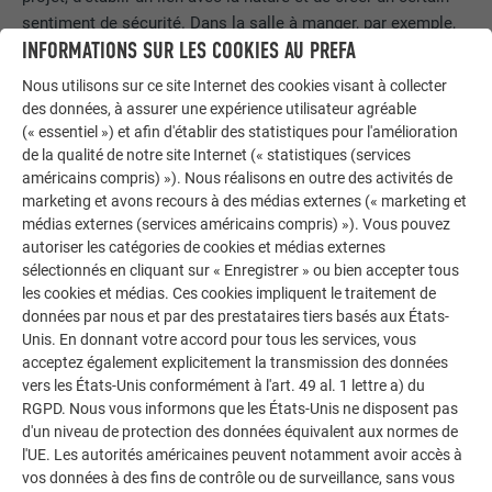
sentiment de sécurité. Dans la salle à manger, par exemple,
INFORMATIONS SUR LES COOKIES AU PREFA
cela a été possible grâce à des zones de repas séparées en
forme de crique et à des balançoires confortables et
Nous utilisons sur ce site Internet des cookies visant à collecter
rembourrées accrochées au plafond.
des données, à assurer une expérience utilisateur agréable
(« essentiel ») et afin d'établir des statistiques pour l'amélioration
de la qualité de notre site Internet (« statistiques (services
LE POINT FORT
américains compris) »). Nous réalisons en outre des activités de
marketing et avons recours à des médias externes (« marketing et
« Ce que j’aime le plus, c’est me promener sur le toit en
médias externes (services américains compris) »). Vous pouvez
vagues. C’est une valeur ajoutée qui n’existait pas
autoriser les catégories de cookies et médias externes
auparavant », se réjouit Andreas Profanter à propos de cet
sélectionnés en cliquant sur « Enregistrer » ou bien accepter tous
les cookies et médias. Ces cookies impliquent le traitement de
élément organique qui, malgré sa construction massive,
données par nous et par des prestataires tiers basés aux États-
rayonne de légèreté et de mobilité dans sa réalisation
Unis. En donnant votre accord pour tous les services, vous
dynamique. À l’image de l’eau. Ainsi, le bâtiment reflète
acceptez également explicitement la transmission des données
également le lac qui jouxte l’hôtel. En effet, la balustrade
vers les États-Unis conformément à l'art. 49 al. 1 lettre a) du
revêtue de
bardeaux de façade
PREFA en P.10 brun (il s’agit
RGPD. Nous vous informons que les États-Unis ne disposent pas
ici d’une réalisation spéciale effectuée sur mesure) attire
d'un niveau de protection des données équivalent aux normes de
tous les regards et constitue également une prouesse
l'UE. Les autorités américaines peuvent notamment avoir accès à
vos données à des fins de contrôle ou de surveillance, sans vous
technique de précision ! Tel un amphibie, le mur de