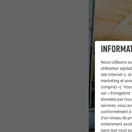
INFORMAT
Nous utilisons su
utilisateur agréab
site Internet (« 
marketing et avo
compris) »). Vous
sur « Enregistrer
données par nous 
services, vous a
conformément à l'
d'un niveau de p
notamment avoir 
sans que vous pu