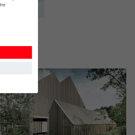
tre
et. Ils
mment le site