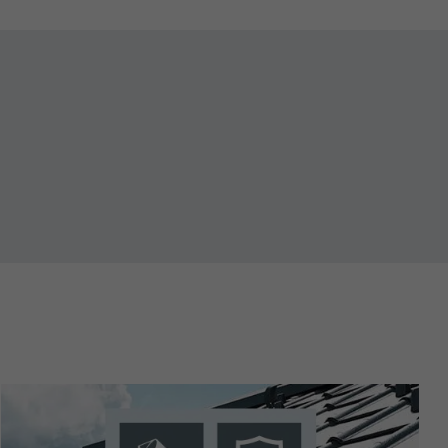
nées
rnet.
net.
de cookies. Ne
re « Suivez-