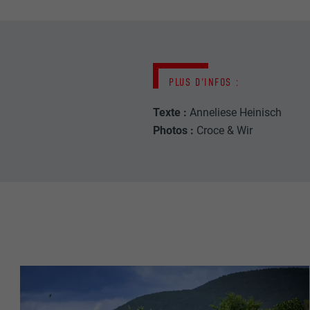
NOM
NOM
FOURNISSE
PLUS D'INFOS :
FOURNISSE
EXPIRATION
Texte :
Anneliese Heinisch
EXPIRATION
Photos :
Croce & Wir
UTILITÉ
UTILITÉ
NOM
NOM
FOURNISSE
FOURNISSE
EXPIRATION
EXPIRATION
UTILITÉ
UTILITÉ