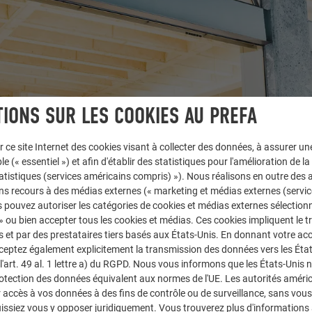
IONS SUR LES COOKIES AU PREFA
r ce site Internet des cookies visant à collecter des données, à assurer u
le (« essentiel ») et afin d'établir des statistiques pour l'amélioration de la
statistiques (services américains compris) »). Nous réalisons en outre des a
ns recours à des médias externes (« marketing et médias externes (servi
 pouvez autoriser les catégories de cookies et médias externes sélection
 » ou bien accepter tous les cookies et médias. Ces cookies impliquent le 
et par des prestataires tiers basés aux États-Unis. En donnant votre acc
cceptez également explicitement la transmission des données vers les Éta
art. 49 al. 1 lettre a) du RGPD. Nous vous informons que les États-Unis 
rotection des données équivalent aux normes de l'UE. Les autorités améri
accès à vos données à des fins de contrôle ou de surveillance, sans vous
issiez vous y opposer juridiquement. Vous trouverez plus d'informations 