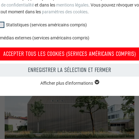
 de confidentialité
et dans les
mentions légales
. Vous pouvez révoquer vo
tout moment dans les
paramètres des cookies
.
Statistiques (services américains compris)
 médias externes (services américains compris)
ACCEPTER TOUS LES COOKIES (SERVICES AMÉRICAINS COMPRIS)
ENREGISTRER LA SÉLECTION ET FERMER
Afficher plus d'informations
groupe « Essentiels » sont nécessaires aux fonctions de base du site Intern
e le site Internet fonctionne correctement.
Afficher les informations relatives aux cookies
PHPSESSID
(SERVICES AMÉRICAINS COMPRIS)
UR
PHP
tatistiques (services américains compris) » nous aident à comprendre co