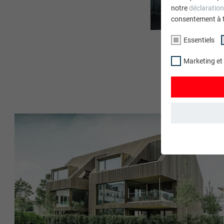
notre
déclaration
consentement à 
Essentiels
Marketing et
ESSENTIELS
Les cookies du 
garantissent qu
NOM
STATISTIQUES 
FOURNISSE
Les cookies « S