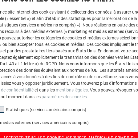
Commandez le livre d’architecture PREFA, qui présente des
r ce site Internet des cookies visant à collecter des données, à assurer u
interviews d’architectes et des bâtiments spectaculaires.
le (« essentiel ») et afin d'établir des statistiques pour l'amélioration de la
Ou demandez le classeur Architectes contenant tous les
statistiques (services américains compris) »). Nous réalisons en outre des a
détails de nos produits.
ns recours à des médias externes (« marketing et médias externes (servi
 pouvez autoriser les catégories de cookies et médias externes sélection
 » ou bien accepter tous les cookies et médias. Ces cookies impliquent le 
COMMANDER LE CATALOGUE DES PROJETS PREFARENZEN
et par des prestataires tiers basés aux États-Unis. En donnant votre acc
cceptez également explicitement la transmission des données vers les Éta
art. 49 al. 1 lettre a) du RGPD. Nous vous informons que les États-Unis 
rotection des données équivalent aux normes de l'UE. Les autorités améri
accès à vos données à des fins de contrôle ou de surveillance, sans vous
issiez vous y opposer juridiquement. Vous trouverez plus d'informations 
 de confidentialité
et dans les
mentions légales
. Vous pouvez révoquer vo
tout moment dans les
paramètres des cookies
.
Statistiques (services américains compris)
 médias externes (services américains compris)