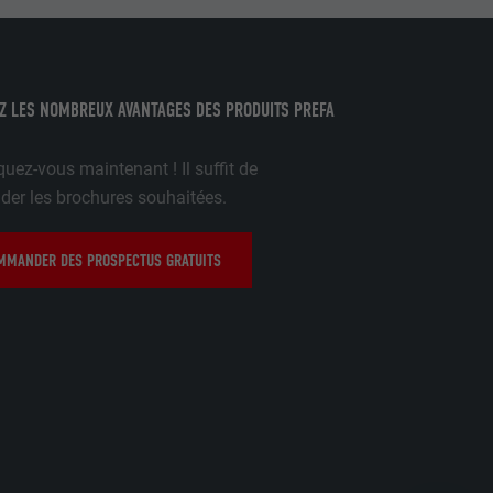
tenus des
nées
rnet.
Z LES NOMBREUX AVANTAGES DES PRODUITS PREFA
gère le
uez-vous maintenant ! Il suffit de
 l'outil
r les brochures souhaitées.
teur.
amètres
lier la langue
MANDER DES PROSPECTUS GRATUITS
 être affichés
ation.
t être activé