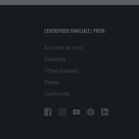
visiteurs à tra
NOM
plateformes vid
UTILITÉ
FOURNISSE
NOM
L’ENTREPRISE FAMILIALE | PREFA
EXPIRATION
FOURNISSE
NOM
À propos de nous
EXPIRATION
FOURNISSE
UTILITÉ
Durabilité
EXPIRATION
Offres d’emploi
UTILITÉ
UTILITÉ
Presse
Conformité
NOM
NOM
FOURNISSE
FOURNISSE
EXPIRATION