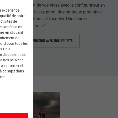
Agencez la maison de vos rêves avec le configurateur en
ne expérience
ligne PREFA. Choisissez parmi de nombreux produits et
 qualité de notre
coloris pour les toitures et façades. Une source
ctivités de
d’inspiration sans frais !
ces américains
nés en cliquant
traitement de
TROUVER L'INSPIRATION AVEC NOS PROJETS
ord pour tous les
ts-Unis
ne disposent pas
caines peuvent
 en informer et
à ce sujet dans
tre