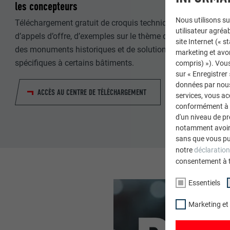
les concepteurs
Nous utilisons su
Téléchargement gratuit de croquis techniques, de textes
utilisateur agréab
d’appels d’offre, d’exemples sur le thème de la protection
site Internet (« 
des monuments historiques et de solutions spéciales
marketing et avo
spécifiques à certains bâtiments.
compris) »). Vous
sur « Enregistrer
données par nous 
ACCÈS AU CENTRE DE TÉLÉCHARGEMENT
services, vous a
conformément à l'
d'un niveau de p
notamment avoir 
sans que vous pu
notre
déclaration
consentement à 
Essentiels
Marketing et