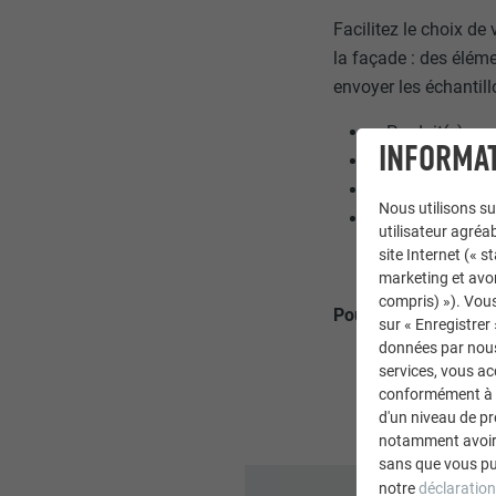
Facilitez le choix de
la façade : des élémen
envoyer les échantil
Produit(s) sou
INFORMAT
Choix de teint
Surface du pro
Nous utilisons su
Votre adresse
utilisateur agréab
site Internet (« 
marketing et avo
compris) »). Vous
Pour toute commande
sur « Enregistrer
données par nous 
services, vous a
conformément à l'
d'un niveau de p
notamment avoir 
sans que vous pu
notre
déclaration