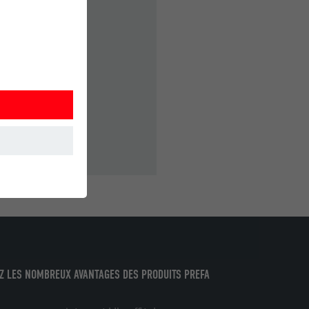
et. Ils
Z LES NOMBREUX AVANTAGES DES PRODUITS PREFA
mment le site
r sur le site