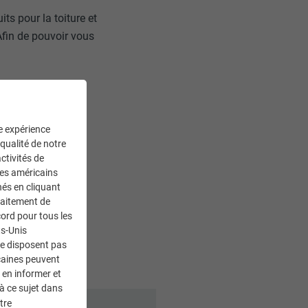
its pour la toiture et
 Afin de pouvoir vous
ne expérience
 qualité de notre
ctivités de
ces américains
nés en cliquant
traitement de
ord pour tous les
ts-Unis
ne disposent pas
caines peuvent
 en informer et
à ce sujet dans
tre