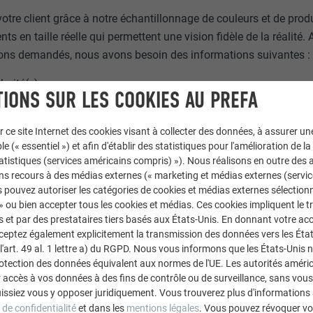
 votre client grâce à notre échantillonnage de couleurs et de produ
ts en taille réelle qui permettent une vision fidèle de la réalité.
lons demandés, nous avons besoin des informations suivantes :
haité(s)
IONS SUR LES COOKIES AU PREFA
e(s)
jet potentiel
r ce site Internet des cookies visant à collecter des données, à assurer u
le (« essentiel ») et afin d'établir des statistiques pour l'amélioration de la
statistiques (services américains compris) »). Nous réalisons en outre des a
ns recours à des médias externes (« marketing et médias externes (servi
 pouvez autoriser les catégories de cookies et médias externes sélection
 d'échantillons et de brochures, merci de contacter:
 » ou bien accepter tous les cookies et médias. Ces cookies impliquent le 
et par des prestataires tiers basés aux États-Unis. En donnant votre acc
cceptez également explicitement la transmission des données vers les Éta
art. 49 al. 1 lettre a) du RGPD. Nous vous informons que les États-Unis 
rotection des données équivalent aux normes de l'UE. Les autorités améri
accès à vos données à des fins de contrôle ou de surveillance, sans vous
issiez vous y opposer juridiquement. Vous trouverez plus d'informations 
 de confidentialité
et dans les
mentions légales
. Vous pouvez révoquer vo