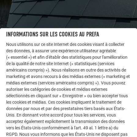
INFORMATIONS SUR LES COOKIES AU PREFA
Nous utilisons sur ce site Internet des cookies visant à collecter
des données, à assurer une expérience utilisateur agréable
AUTRES BÂTIMENTS
(« essentiel ») et afin d'établir des statistiques pour l'amélioration
LAISSEZ-VOUS INSPIRER
de la qualité de notre site Internet (« statistiques (services
américains compris) »). Nous réalisons en outre des activités de
marketing et avons recours à des médias externes (« marketing et
La galerie de références PREFA démontre la
médias externes (services américains compris) »). Vous pouvez
polyvalence de l’aluminium. Découvrez d’autres projets
autoriser les catégories de cookies et médias externes
impressionnants avec les solutions en aluminium
sélectionnés en cliquant sur « Enregistrer » ou bien accepter tous
durables de PREFA pour toitures, systèmes solaires et
les cookies et médias. Ces cookies impliquent le traitement de
façades.
données par nous et par des prestataires tiers basés aux États-
Unis. En donnant votre accord pour tous les services, vous
acceptez également explicitement la transmission des données
VOIR DAVANTAGE DE RÉFÉRENCES
vers les États-Unis conformément à l'art. 49 al. 1 lettre a) du
RGPD. Nous vous informons que les États-Unis ne disposent pas