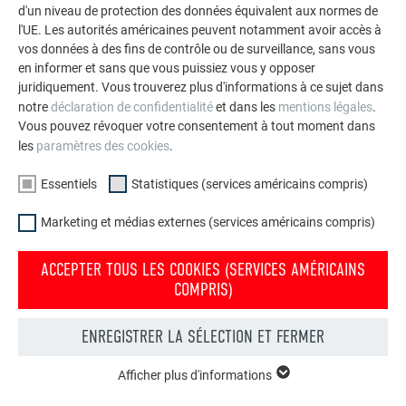
d'un niveau de protection des données équivalent aux normes de
l'UE. Les autorités américaines peuvent notamment avoir accès à
vos données à des fins de contrôle ou de surveillance, sans vous
en informer et sans que vous puissiez vous y opposer
juridiquement. Vous trouverez plus d'informations à ce sujet dans
notre
déclaration de confidentialité
et dans les
mentions légales
.
Vous pouvez révoquer votre consentement à tout moment dans
les
paramètres des cookies
.
Essentiels
Statistiques (services américains compris)
Marketing et médias externes (services américains compris)
ACCEPTER TOUS LES COOKIES (SERVICES AMÉRICAINS
COMPRIS)
Votre maison au look PREFA
ENREGISTRER LA SÉLECTION ET FERMER
Nous vous présentons un montage photo de l’aspect
qu’aurait votre maison avec une toiture ou une façade
Afficher plus d'informations
ESSENTIELS
PREFA.
Les cookies du groupe « Essentiels » sont nécessaires aux