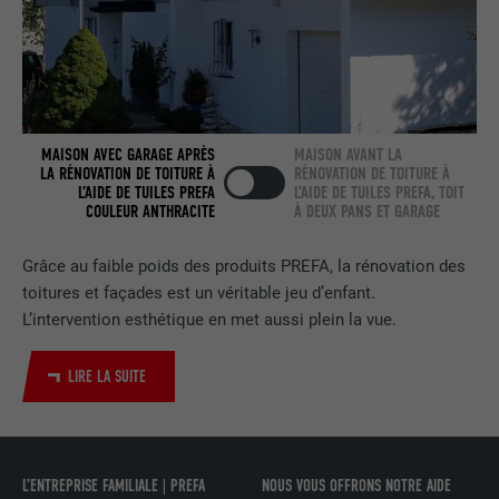
FOURNISSEUR
LinkedIn
EXPIRATION
2 ans
Utilisé par le service de réseau social
MAISON AVEC GARAGE APRÈS
MAISON AVANT LA
UTILITÉ
LinkedIn pour suivre l'utilisation de
LA RÉNOVATION DE TOITURE À
RÉNOVATION DE TOITURE À
L’AIDE DE TUILES PREFA
L’AIDE DE TUILES PREFA, TOIT
services intégrés.
COULEUR ANTHRACITE
À DEUX PANS ET GARAGE
Grâce au faible poids des produits PREFA, la rénovation des
NOM
bscookie
toitures et façades est un véritable jeu d’enfant.
L’intervention esthétique en met aussi plein la vue.
FOURNISSEUR
LinkedIn
EXPIRATION
2 ans
LIRE LA SUITE
Utilisé par le service de réseau social
UTILITÉ
LinkedIn pour suivre l'utilisation de
services intégrés
L’ENTREPRISE FAMILIALE | PREFA
NOUS VOUS OFFRONS NOTRE AIDE