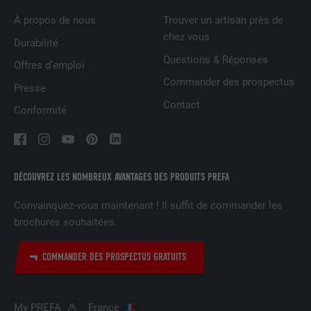
À propos de nous
Trouver un artisan près de
NOM
UserMatchHistory
chez vous
Durabilité
Questions & Réponses
FOURNISSEUR
LinkedIn
Offres d’emploi
Commander des prospectus
Presse
EXPIRATION
29 jours
Contact
Conformité
Est utilisé pour suivre l'utilisateur sur
plusieurs sites Internet afin d'afficher de
UTILITÉ
la publicité adaptée aux préférences de
l'utilisateur.
DÉCOUVREZ LES NOMBREUX AVANTAGES DES PRODUITS PREFA
Convainquez-vous maintenant ! Il suffit de commander les
NOM
lidc
brochures souhaitées.
FOURNISSEUR
LinkedIn
COMMANDER DES PROSPECTUS GRATUITS
EXPIRATION
1 jour
My PREFA
France
Utilisé par le service de réseau social