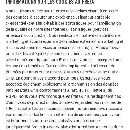
INFORMATIONS SUR LES COOKIES AU PREFA
Nous utilisons sur ce site Internet des cookies visant à collecter
La galerie de références PREFA démontre la
des données, à assurer une expérience utilisateur agréable
polyvalence de l’aluminium. Découvrez d’autres projets
(« essentiel ») et afin d'établir des statistiques pour l'amélioration
impressionnants avec les solutions en aluminium
de la qualité de notre site Internet (« statistiques (services
durables de PREFA pour toitures, systèmes solaires et
américains compris) »). Nous réalisons en outre des activités de
façades.
marketing et avons recours à des médias externes (« marketing et
médias externes (services américains compris) »). Vous pouvez
autoriser les catégories de cookies et médias externes
VOIR DAVANTAGE DE RÉFÉRENCES
sélectionnés en cliquant sur « Enregistrer » ou bien accepter tous
les cookies et médias. Ces cookies impliquent le traitement de
données par nous et par des prestataires tiers basés aux États-
Unis. En donnant votre accord pour tous les services, vous
acceptez également explicitement la transmission des données
vers les États-Unis conformément à l'art. 49 al. 1 lettre a) du
RGPD. Nous vous informons que les États-Unis ne disposent pas
d'un niveau de protection des données équivalent aux normes de
l'UE. Les autorités américaines peuvent notamment avoir accès à
vos données à des fins de contrôle ou de surveillance, sans vous
en informer et sans que vous puissiez vous y opposer
juridiquement. Vous trouverez plus d'informations à ce sujet dans