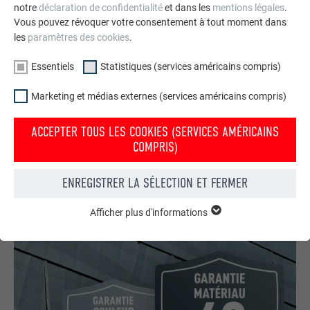
notre
déclaration de confidentialité
et dans les
mentions légales
.
Vous pouvez révoquer votre consentement à tout moment dans
les
paramètres des cookies
.
Essentiels
Statistiques (services américains compris)
Votre maison au look PREFA
Marketing et médias externes (services américains compris)
Nous vous présentons un montage photo de l’aspect
ACCEPTER TOUS LES COOKIES (SERVICES AMÉRICAINS
qu’aurait votre maison avec une toiture ou une façade
COMPRIS)
PREFA.
ENREGISTRER LA SÉLECTION ET FERMER
DEMANDER UN MONTAGE PHOTO MAINTENANT
Afficher plus d'informations
ESSENTIELS
Les cookies du groupe « Essentiels » sont nécessaires aux
fonctions de base du site Internet. Ils garantissent que le site
Internet fonctionne correctement.
Afficher les informations relatives aux cookies
NOM
PHPSESSID