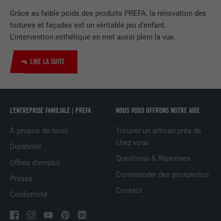
Utilisé par le service de réseau social
Grâce au faible poids des produits PREFA, la rénovation des
UTILITÉ
LinkedIn pour suivre l'utilisation de
toitures et façades est un véritable jeu d’enfant.
services intégrés.
L’intervention esthétique en met aussi plein la vue.
LIRE LA SUITE
NOM
bscookie
FOURNISSEUR
LinkedIn
L’ENTREPRISE FAMILIALE | PREFA
NOUS VOUS OFFRONS NOTRE AIDE
EXPIRATION
2 ans
À propos de nous
Trouver un artisan près de
Utilisé par le service de réseau social
chez vous
UTILITÉ
LinkedIn pour suivre l'utilisation de
Durabilité
services intégrés
Questions & Réponses
Offres d’emploi
Commander des prospectus
Presse
NOM
UserMatchHistory
Contact
Conformité
FOURNISSEUR
LinkedIn