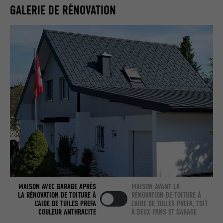
Enregistre la langue choisie par
UTILITÉ
GALERIE DE RÉNOVATION
NOM
_gaexp
l'utilisateur pour un site Internet.
FOURNISSEUR
Google Optimize
NOM
lang
EXPIRATION
90 jours
FOURNISSEUR
LinkedIn
Est placé afin de tester si le navigateur
UTILITÉ
autorise l'utilisation de cookies. Ne
EXPIRATION
Session
contient aucun élément d'identification.
Utilisé par LinkedIn lorsqu'un site
UTILITÉ
Internet contient une fenêtre « Suivez-
nous » intégrée.
NOM
bcookie
MAISON AVEC GARAGE APRÈS
MAISON AVANT LA
FOURNISSEUR
LinkedIn
LA RÉNOVATION DE TOITURE À
RÉNOVATION DE TOITURE À
L’AIDE DE TUILES PREFA
L’AIDE DE TUILES PREFA, TOIT
COULEUR ANTHRACITE
À DEUX PANS ET GARAGE
EXPIRATION
2 ans