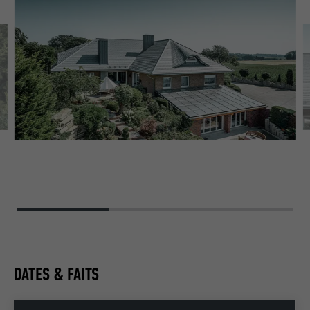
LU
PI
DATES & FAITS