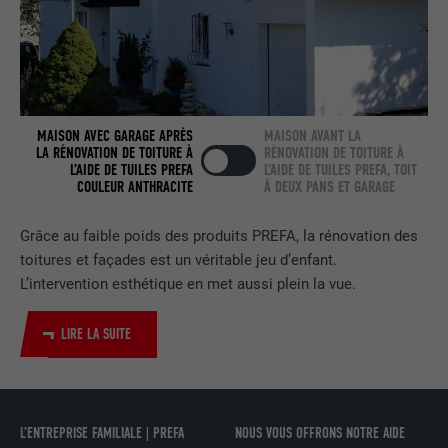
FOURNISSEUR
LinkedIn
EXPIRATION
2 ans
Utilisé par le service de réseau social
MAISON AVEC GARAGE APRÈS
MAISON AVANT LA
LA RÉNOVATION DE TOITURE À
RÉNOVATION DE TOITURE À
UTILITÉ
LinkedIn pour suivre l'utilisation de
L’AIDE DE TUILES PREFA
L’AIDE DE TUILES PREFA, TOIT
services intégrés.
COULEUR ANTHRACITE
À DEUX PANS ET GARAGE
Grâce au faible poids des produits PREFA, la rénovation des
NOM
bscookie
toitures et façades est un véritable jeu d’enfant.
L’intervention esthétique en met aussi plein la vue.
FOURNISSEUR
LinkedIn
EXPIRATION
2 ans
LIRE LA SUITE
Utilisé par le service de réseau social
UTILITÉ
LinkedIn pour suivre l'utilisation de
services intégrés
L’ENTREPRISE FAMILIALE | PREFA
NOUS VOUS OFFRONS NOTRE AIDE