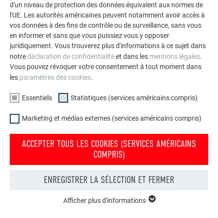
d'un niveau de protection des données équivalent aux normes de
l'UE. Les autorités américaines peuvent notamment avoir accès à
vos données à des fins de contrôle ou de surveillance, sans vous
en informer et sans que vous puissiez vous y opposer
juridiquement. Vous trouverez plus d'informations à ce sujet dans
notre
déclaration de confidentialité
et dans les
mentions légales
.
Vous pouvez révoquer votre consentement à tout moment dans
les
paramètres des cookies
.
Essentiels
Statistiques (services américains compris)
Marketing et médias externes (services américains compris)
ACCEPTER TOUS LES COOKIES (SERVICES AMÉRICAINS
COMPRIS)
Votre maison au look PREFA
ENREGISTRER LA SÉLECTION ET FERMER
Nous vous présentons un montage photo de l’aspect
qu’aurait votre maison avec une toiture ou une façade
Afficher plus d'informations
ESSENTIELS
PREFA.
Les cookies du groupe « Essentiels » sont nécessaires aux