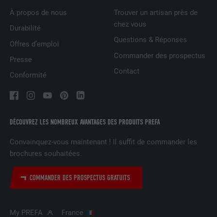
À propos de nous
Trouver un artisan près de
NOM
UserMatchHistory
chez vous
Durabilité
Questions & Réponses
FOURNISSEUR
LinkedIn
Offres d’emploi
Commander des prospectus
Presse
EXPIRATION
29 jours
Contact
Conformité
Est utilisé pour suivre l'utilisateur sur
plusieurs sites Internet afin d'afficher de
UTILITÉ
la publicité adaptée aux préférences de
l'utilisateur.
DÉCOUVREZ LES NOMBREUX AVANTAGES DES PRODUITS PREFA
Convainquez-vous maintenant ! Il suffit de commander les
NOM
lidc
brochures souhaitées.
FOURNISSEUR
LinkedIn
COMMANDER DES PROSPECTUS GRATUITS
EXPIRATION
1 jour
My PREFA
France
Utilisé par le service de réseau social