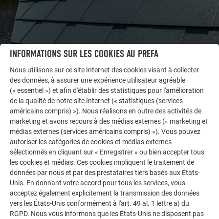
INFORMATIONS SUR LES COOKIES AU PREFA
Nous utilisons sur ce site Internet des cookies visant à collecter
des données, à assurer une expérience utilisateur agréable
AUTRES BÂTIMENTS
(« essentiel ») et afin d'établir des statistiques pour l'amélioration
LAISSEZ-VOUS INSPIRER
de la qualité de notre site Internet (« statistiques (services
américains compris) »). Nous réalisons en outre des activités de
marketing et avons recours à des médias externes (« marketing et
La galerie de références PREFA démontre la
médias externes (services américains compris) »). Vous pouvez
polyvalence de l’aluminium. Découvrez d’autres projets
autoriser les catégories de cookies et médias externes
impressionnants avec les solutions en aluminium
sélectionnés en cliquant sur « Enregistrer » ou bien accepter tous
durables de PREFA pour toitures, systèmes solaires et
les cookies et médias. Ces cookies impliquent le traitement de
façades.
données par nous et par des prestataires tiers basés aux États-
Unis. En donnant votre accord pour tous les services, vous
acceptez également explicitement la transmission des données
VOIR DAVANTAGE DE RÉFÉRENCES
vers les États-Unis conformément à l'art. 49 al. 1 lettre a) du
RGPD. Nous vous informons que les États-Unis ne disposent pas