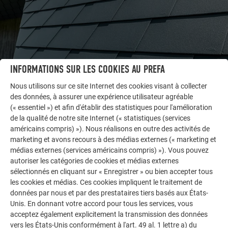
INFORMATIONS SUR LES COOKIES AU PREFA
Nous utilisons sur ce site Internet des cookies visant à collecter
des données, à assurer une expérience utilisateur agréable
(« essentiel ») et afin d'établir des statistiques pour l'amélioration
AUTRES BÂTIMENTS
de la qualité de notre site Internet (« statistiques (services
LAISSEZ-VOUS INSPIRER
américains compris) »). Nous réalisons en outre des activités de
marketing et avons recours à des médias externes (« marketing et
médias externes (services américains compris) »). Vous pouvez
La galerie de références PREFA démontre la
autoriser les catégories de cookies et médias externes
polyvalence de l’aluminium. Découvrez d’autres projets
sélectionnés en cliquant sur « Enregistrer » ou bien accepter tous
impressionnants avec les solutions en aluminium
les cookies et médias. Ces cookies impliquent le traitement de
durables de PREFA pour toitures, systèmes solaires et
données par nous et par des prestataires tiers basés aux États-
façades.
Unis. En donnant votre accord pour tous les services, vous
acceptez également explicitement la transmission des données
vers les États-Unis conformément à l'art. 49 al. 1 lettre a) du