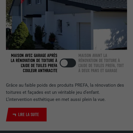
NOM
bcookie
FOURNISSEUR
LinkedIn
EXPIRATION
2 ans
Utilisé par le service de réseau social
UTILITÉ
LinkedIn pour suivre l'utilisation de
MAISON AVEC GARAGE APRÈS
MAISON AVANT LA
services intégrés.
LA RÉNOVATION DE TOITURE À
RÉNOVATION DE TOITURE À
L’AIDE DE TUILES PREFA
L’AIDE DE TUILES PREFA, TOIT
COULEUR ANTHRACITE
À DEUX PANS ET GARAGE
NOM
bscookie
Grâce au faible poids des produits PREFA, la rénovation des
toitures et façades est un véritable jeu d’enfant.
FOURNISSEUR
LinkedIn
L’intervention esthétique en met aussi plein la vue.
EXPIRATION
2 ans
LIRE LA SUITE
Utilisé par le service de réseau social
UTILITÉ
LinkedIn pour suivre l'utilisation de
services intégrés