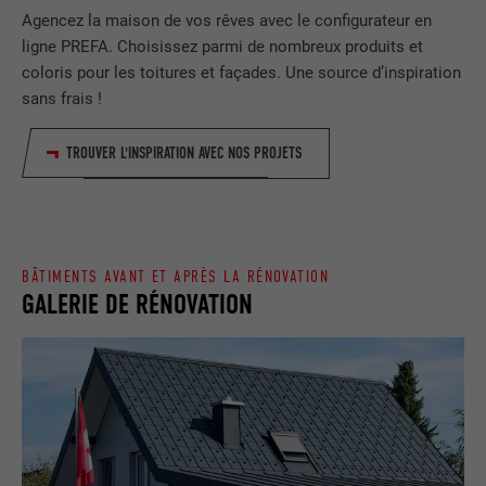
Enregistre un identifiant unique utilisé
Agencez la maison de vos rêves avec le configurateur en
pour générer des données statistiques
FOURNISSEUR
ads.linkedin.com
ligne PREFA. Choisissez parmi de nombreux produits et
UTILITÉ
sur la manière dont l'utilisateur utilise le
coloris pour les toitures et façades. Une source d’inspiration
site Internet.
EXPIRATION
Session
sans frais !
Enregistre la langue choisie par
TROUVER L'INSPIRATION AVEC NOS PROJETS
UTILITÉ
NOM
_gaexp
l'utilisateur pour un site Internet.
FOURNISSEUR
Google Optimize
NOM
lang
EXPIRATION
90 jours
BÂTIMENTS AVANT ET APRÈS LA RÉNOVATION
FOURNISSEUR
LinkedIn
GALERIE DE RÉNOVATION
Est placé afin de tester si le navigateur
UTILITÉ
autorise l'utilisation de cookies. Ne
EXPIRATION
Session
contient aucun élément d'identification.
Utilisé par LinkedIn lorsqu'un site
UTILITÉ
Internet contient une fenêtre « Suivez-
nous » intégrée.