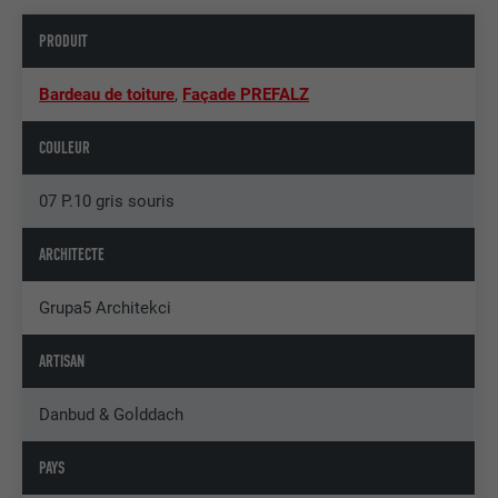
PRODUIT
Bardeau de toiture
,
Façade PREFALZ
COULEUR
07 P.10 gris souris
ARCHITECTE
Grupa5 Architekci
ARTISAN
Danbud & Golddach
PAYS