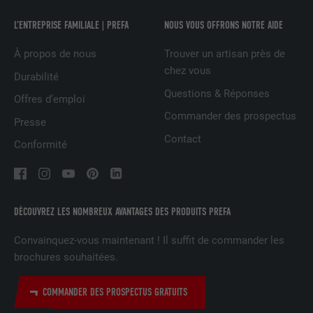
L’ENTREPRISE FAMILIALE | PREFA
NOUS VOUS OFFRONS NOTRE AIDE
NOM
UserMatchHistory
À propos de nous
Trouver un artisan près de
chez vous
Durabilité
FOURNISSEUR
LinkedIn
Questions & Réponses
Offres d’emploi
EXPIRATION
29 jours
Commander des prospectus
Presse
Contact
Est utilisé pour suivre l'utilisateur sur
Conformité
plusieurs sites Internet afin d'afficher de
UTILITÉ
la publicité adaptée aux préférences de
l'utilisateur.
DÉCOUVREZ LES NOMBREUX AVANTAGES DES PRODUITS PREFA
NOM
lidc
Convainquez-vous maintenant ! Il suffit de commander les
brochures souhaitées.
FOURNISSEUR
LinkedIn
COMMANDER DES PROSPECTUS GRATUITS
EXPIRATION
1 jour