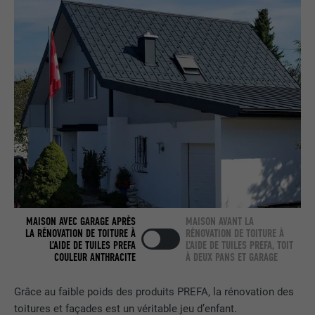
nous » intégrée.
NOM
bcookie
FOURNISSEUR
LinkedIn
EXPIRATION
2 ans
Utilisé par le service de réseau social
UTILITÉ
LinkedIn pour suivre l'utilisation de
services intégrés.
MAISON AVEC GARAGE APRÈS
MAISON AVANT LA
LA RÉNOVATION DE TOITURE À
RÉNOVATION DE TOITURE À
NOM
bscookie
L’AIDE DE TUILES PREFA
L’AIDE DE TUILES PREFA, TOIT
COULEUR ANTHRACITE
À DEUX PANS ET GARAGE
FOURNISSEUR
LinkedIn
Grâce au faible poids des produits PREFA, la rénovation des
EXPIRATION
2 ans
toitures et façades est un véritable jeu d’enfant.