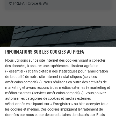
© PREFA | Croce & Wir
INFORMATIONS SUR LES COOKIES AU PREFA
Nous utilisons sur ce site Internet des cookies visant à collecter
des données, à assurer une expérience utilisateur agréable
(« essentiel ») et afin d'établir des statistiques pour l'amélioration
de la qualité de notre site Internet (« statistiques (services
américains compris) »). Nous réalisons en outre des activités de
marketing et avons recours à des médias externes (« marketing et
médias externes (services américains compris) »). Vous pouvez
AUTRES BÂTIMENTS
LAISSEZ-VOUS INSPIRER
autoriser les catégories de cookies et médias externes
sélectionnés en cliquant sur « Enregistrer » ou bien accepter tous
les cookies et médias. Ces cookies impliquent le traitement de
La galerie de références PREFA démontre la
données par nous et par des prestataires tiers basés aux États-