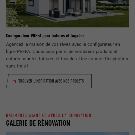
EXPIRATION
1 jour
NOM
lang
Enregistre un identifiant unique utilisé
pour générer des données statistiques
FOURNISSEUR
ads.linkedin.com
UTILITÉ
Configurateur PREFA pour toitures et façades
sur la manière dont l'utilisateur utilise le
site Internet.
Agencez la maison de vos rêves avec le configurateur en
EXPIRATION
Session
ligne PREFA. Choisissez parmi de nombreux produits et
coloris pour les toitures et façades. Une source d’inspiration
Enregistre la langue choisie par
UTILITÉ
NOM
_gaexp
l'utilisateur pour un site Internet.
sans frais !
FOURNISSEUR
Google Optimize
TROUVER L'INSPIRATION AVEC NOS PROJETS
NOM
lang
EXPIRATION
90 jours
FOURNISSEUR
LinkedIn
Est placé afin de tester si le navigateur
UTILITÉ
autorise l'utilisation de cookies. Ne
EXPIRATION
Session
BÂTIMENTS AVANT ET APRÈS LA RÉNOVATION
contient aucun élément d'identification.
GALERIE DE RÉNOVATION
Utilisé par LinkedIn lorsqu'un site
UTILITÉ
Internet contient une fenêtre « Suivez-