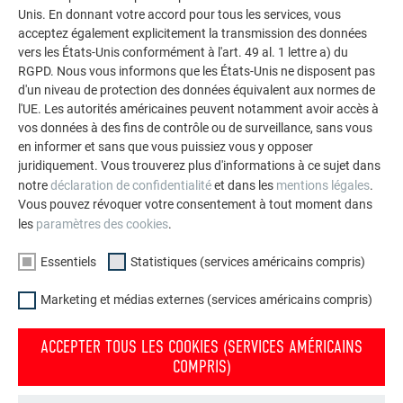
polyvalence de l’aluminium. Découvrez d’autres projets
Unis. En donnant votre accord pour tous les services, vous
impressionnants avec les solutions en aluminium
acceptez également explicitement la transmission des données
durables de PREFA pour toitures, systèmes solaires et
vers les États-Unis conformément à l'art. 49 al. 1 lettre a) du
façades.
RGPD. Nous vous informons que les États-Unis ne disposent pas
d'un niveau de protection des données équivalent aux normes de
l'UE. Les autorités américaines peuvent notamment avoir accès à
vos données à des fins de contrôle ou de surveillance, sans vous
VOIR DAVANTAGE DE RÉFÉRENCES
en informer et sans que vous puissiez vous y opposer
juridiquement. Vous trouverez plus d'informations à ce sujet dans
notre
déclaration de confidentialité
et dans les
mentions légales
.
Vous pouvez révoquer votre consentement à tout moment dans
les
paramètres des cookies
.
Essentiels
Statistiques (services américains compris)
Marketing et médias externes (services américains compris)
ACCEPTER TOUS LES COOKIES (SERVICES AMÉRICAINS
COMPRIS)