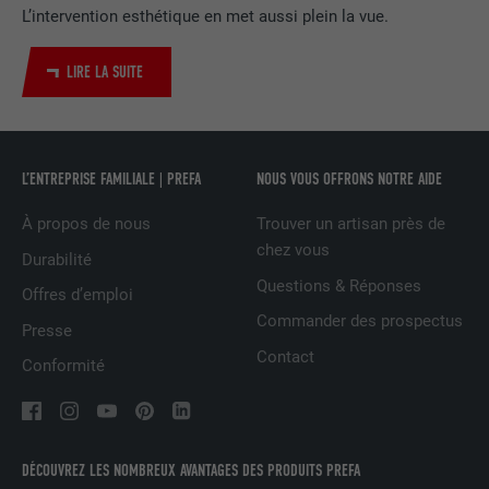
L’intervention esthétique en met aussi plein la vue.
Utilisé par le service de réseau social
UTILITÉ
LinkedIn pour suivre l'utilisation de
services intégrés
LIRE LA SUITE
NOM
UserMatchHistory
L’ENTREPRISE FAMILIALE | PREFA
NOUS VOUS OFFRONS NOTRE AIDE
FOURNISSEUR
LinkedIn
À propos de nous
Trouver un artisan près de
EXPIRATION
29 jours
chez vous
Durabilité
Questions & Réponses
Est utilisé pour suivre l'utilisateur sur
Offres d’emploi
plusieurs sites Internet afin d'afficher de
Commander des prospectus
UTILITÉ
Presse
la publicité adaptée aux préférences de
Contact
l'utilisateur.
Conformité
NOM
lidc
DÉCOUVREZ LES NOMBREUX AVANTAGES DES PRODUITS PREFA
FOURNISSEUR
LinkedIn