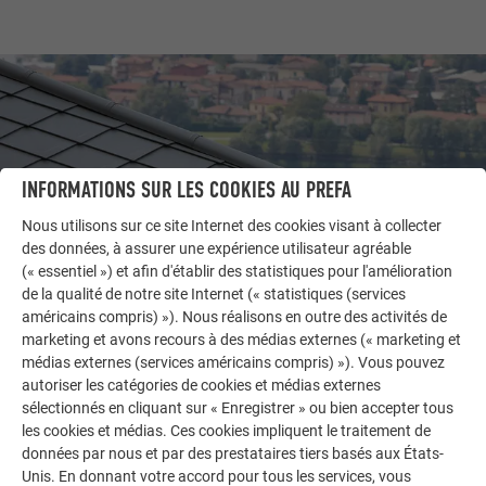
INFORMATIONS SUR LES COOKIES AU PREFA
Nous utilisons sur ce site Internet des cookies visant à collecter
des données, à assurer une expérience utilisateur agréable
(« essentiel ») et afin d'établir des statistiques pour l'amélioration
de la qualité de notre site Internet (« statistiques (services
américains compris) »). Nous réalisons en outre des activités de
AUTRES BÂTIMENTS
marketing et avons recours à des médias externes (« marketing et
LAISSEZ-VOUS INSPIRER
médias externes (services américains compris) »). Vous pouvez
autoriser les catégories de cookies et médias externes
sélectionnés en cliquant sur « Enregistrer » ou bien accepter tous
La galerie de références PREFA démontre la
les cookies et médias. Ces cookies impliquent le traitement de
polyvalence de l’aluminium. Découvrez d’autres projets
données par nous et par des prestataires tiers basés aux États-
impressionnants avec les solutions en aluminium
Unis. En donnant votre accord pour tous les services, vous