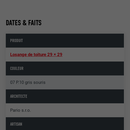
DATES & FAITS
PRODUIT
Losange de toiture 29 × 29
COULEUR
07 P.10 gris souris
ARCHITECTE
Pario s.r.o.
ARTISAN