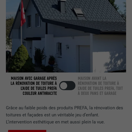
NOM
bcookie
FOURNISSEUR
LinkedIn
EXPIRATION
2 ans
Utilisé par le service de réseau social
UTILITÉ
LinkedIn pour suivre l'utilisation de
services intégrés.
MAISON AVEC GARAGE APRÈS
MAISON AVANT LA
LA RÉNOVATION DE TOITURE À
RÉNOVATION DE TOITURE À
L’AIDE DE TUILES PREFA
L’AIDE DE TUILES PREFA, TOIT
NOM
bscookie
COULEUR ANTHRACITE
À DEUX PANS ET GARAGE
FOURNISSEUR
LinkedIn
Grâce au faible poids des produits PREFA, la rénovation des
toitures et façades est un véritable jeu d’enfant.
EXPIRATION
2 ans
L’intervention esthétique en met aussi plein la vue.
Utilisé par le service de réseau social