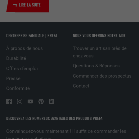
LIRE LA SUITE
UTILITÉ
LinkedIn pour suivre l'utilisation de
services intégrés
NOM
UserMatchHistory
L’ENTREPRISE FAMILIALE | PREFA
NOUS VOUS OFFRONS NOTRE AIDE
FOURNISSEUR
LinkedIn
À propos de nous
Trouver un artisan près de
chez vous
Durabilité
EXPIRATION
29 jours
Questions & Réponses
Offres d’emploi
Est utilisé pour suivre l'utilisateur sur
Commander des prospectus
Presse
plusieurs sites Internet afin d'afficher de
UTILITÉ
Contact
Conformité
la publicité adaptée aux préférences de
l'utilisateur.
NOM
lidc
DÉCOUVREZ LES NOMBREUX AVANTAGES DES PRODUITS PREFA
FOURNISSEUR
LinkedIn
Convainquez-vous maintenant ! Il suffit de commander les
brochures souhaitées.