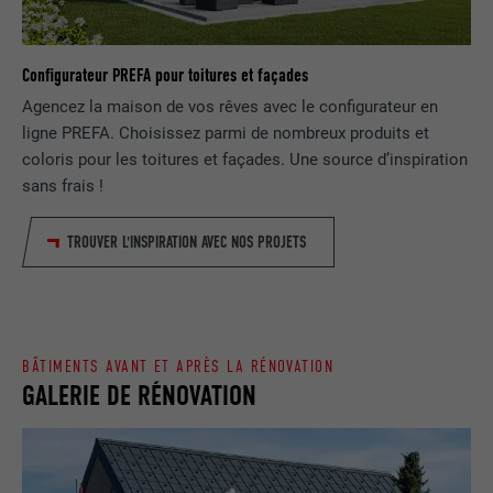
EXPIRATION
1 jour
NOM
lang
Enregistre un identifiant unique utilisé
Configurateur PREFA pour toitures et façades
pour générer des données statistiques
FOURNISSEUR
ads.linkedin.com
UTILITÉ
sur la manière dont l'utilisateur utilise le
Agencez la maison de vos rêves avec le configurateur en
site Internet.
ligne PREFA. Choisissez parmi de nombreux produits et
EXPIRATION
Session
coloris pour les toitures et façades. Une source d’inspiration
sans frais !
Enregistre la langue choisie par
UTILITÉ
NOM
_gaexp
l'utilisateur pour un site Internet.
TROUVER L'INSPIRATION AVEC NOS PROJETS
FOURNISSEUR
Google Optimize
NOM
lang
EXPIRATION
90 jours
FOURNISSEUR
LinkedIn
Est placé afin de tester si le navigateur
BÂTIMENTS AVANT ET APRÈS LA RÉNOVATION
UTILITÉ
autorise l'utilisation de cookies. Ne
EXPIRATION
Session
GALERIE DE RÉNOVATION
contient aucun élément d'identification.
Utilisé par LinkedIn lorsqu'un site
UTILITÉ
Internet contient une fenêtre « Suivez-
nous » intégrée.