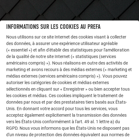
INFORMATIONS SUR LES COOKIES AU PREFA
Nous utilisons sur ce site Internet des cookies visant à collecter
AUTRES BÂTIMENTS
des données, à assurer une expérience utilisateur agréable
LAISSEZ-VOUS INSPIRER
(« essentiel ») et afin d'établir des statistiques pour l'amélioration
de la qualité de notre site Internet (« statistiques (services
La galerie de références PREFA démontre la
américains compris) »). Nous réalisons en outre des activités de
marketing et avons recours à des médias externes (« marketing et
polyvalence de l’aluminium. Découvrez d’autres projets
médias externes (services américains compris) »). Vous pouvez
impressionnants avec les solutions en aluminium
autoriser les catégories de cookies et médias externes
durables de PREFA pour toitures, systèmes solaires et
sélectionnés en cliquant sur « Enregistrer » ou bien accepter tous
façades.
les cookies et médias. Ces cookies impliquent le traitement de
données par nous et par des prestataires tiers basés aux États-
Unis. En donnant votre accord pour tous les services, vous
VOIR DAVANTAGE DE RÉFÉRENCES
acceptez également explicitement la transmission des données
vers les États-Unis conformément à l'art. 49 al. 1 lettre a) du
RGPD. Nous vous informons que les États-Unis ne disposent pas
d'un niveau de protection des données équivalent aux normes de