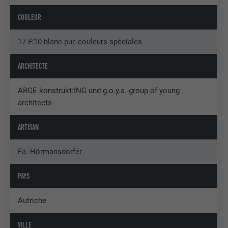
COULEUR
17 P.10 blanc pur, couleurs spéciales
ARCHITECTE
ARGE konstrukt:ING und g.o.y.a. group of young
architects
ARTISAN
Fa. Hörmansdorfer
PAYS
Autriche
VILLE