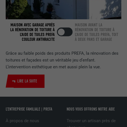
FOURNISSEUR
LinkedIn
EXPIRATION
2 ans
MAISON AVEC GARAGE APRÈS
MAISON AVANT LA
LA RÉNOVATION DE TOITURE À
RÉNOVATION DE TOITURE À
Utilisé par le service de réseau social
L’AIDE DE TUILES PREFA
L’AIDE DE TUILES PREFA, TOIT
UTILITÉ
LinkedIn pour suivre l'utilisation de
COULEUR ANTHRACITE
À DEUX PANS ET GARAGE
services intégrés.
Grâce au faible poids des produits PREFA, la rénovation des
toitures et façades est un véritable jeu d’enfant.
NOM
bscookie
L’intervention esthétique en met aussi plein la vue.
FOURNISSEUR
LinkedIn
LIRE LA SUITE
EXPIRATION
2 ans
Utilisé par le service de réseau social
UTILITÉ
LinkedIn pour suivre l'utilisation de
L’ENTREPRISE FAMILIALE | PREFA
NOUS VOUS OFFRONS NOTRE AIDE
services intégrés
À propos de nous
Trouver un artisan près de