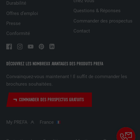
chez vous
Durabilité
NOM
UserMatchHistory
Questions & Réponses
Offres d’emploi
FOURNISSEUR
LinkedIn
Commander des prospectus
Presse
Contact
Conformité
EXPIRATION
29 jours
Est utilisé pour suivre l'utilisateur sur
plusieurs sites Internet afin d'afficher de
UTILITÉ
la publicité adaptée aux préférences de
DÉCOUVREZ LES NOMBREUX AVANTAGES DES PRODUITS PREFA
l'utilisateur.
Convainquez-vous maintenant ! Il suffit de commander les
brochures souhaitées.
NOM
lidc
COMMANDER DES PROSPECTUS GRATUITS
FOURNISSEUR
LinkedIn
EXPIRATION
1 jour
My PREFA
France
Utilisé par le service de réseau social
UTILITÉ
LinkedIn pour suivre l'utilisation de