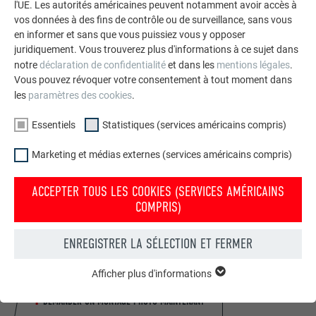
l'UE. Les autorités américaines peuvent notamment avoir accès à
vos données à des fins de contrôle ou de surveillance, sans vous
en informer et sans que vous puissiez vous y opposer
juridiquement. Vous trouverez plus d'informations à ce sujet dans
notre
déclaration de confidentialité
et dans les
mentions légales
.
Vous pouvez révoquer votre consentement à tout moment dans
les
paramètres des cookies
.
Essentiels
Statistiques (services américains compris)
Marketing et médias externes (services américains compris)
ACCEPTER TOUS LES COOKIES (SERVICES AMÉRICAINS
COMPRIS)
Votre maison au look PREFA
Nous vous présentons un montage photo de l’aspect
ENREGISTRER LA SÉLECTION ET FERMER
qu’aurait votre maison avec une toiture ou une façade
PREFA.
Afficher plus d'informations
ESSENTIELS
Les cookies du groupe « Essentiels » sont nécessaires aux
DEMANDER UN MONTAGE PHOTO MAINTENANT
fonctions de base du site Internet. Ils garantissent que le site