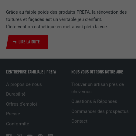
EXPIRATION
2 ans
Grâce au faible poids des produits PREFA, la rénovation des
Utilisé par le service de réseau social
toitures et façades est un véritable jeu d’enfant.
UTILITÉ
LinkedIn pour suivre l'utilisation de
L’intervention esthétique en met aussi plein la vue.
services intégrés
LIRE LA SUITE
NOM
UserMatchHistory
FOURNISSEUR
LinkedIn
L’ENTREPRISE FAMILIALE | PREFA
NOUS VOUS OFFRONS NOTRE AIDE
EXPIRATION
29 jours
À propos de nous
Trouver un artisan près de
chez vous
Est utilisé pour suivre l'utilisateur sur
Durabilité
plusieurs sites Internet afin d'afficher de
Questions & Réponses
UTILITÉ
Offres d’emploi
la publicité adaptée aux préférences de
Commander des prospectus
l'utilisateur.
Presse
Contact
Conformité
NOM
lidc