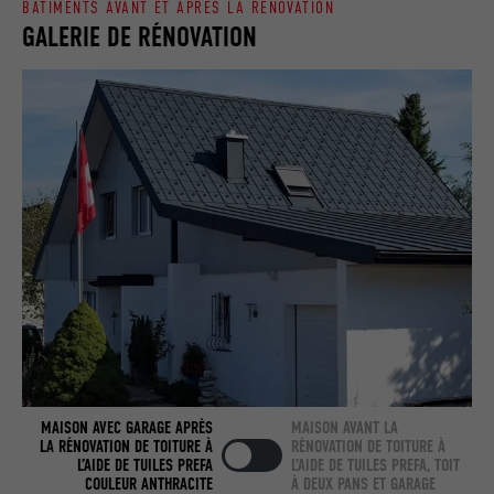
BÂTIMENTS AVANT ET APRÈS LA RÉNOVATION
Utilisé par LinkedIn lorsqu'un site
GALERIE DE RÉNOVATION
UTILITÉ
Internet contient une fenêtre « Suivez-
nous » intégrée.
NOM
bcookie
FOURNISSEUR
LinkedIn
EXPIRATION
2 ans
Utilisé par le service de réseau social
UTILITÉ
LinkedIn pour suivre l'utilisation de
services intégrés.
NOM
bscookie
MAISON AVEC GARAGE APRÈS
MAISON AVANT LA
LA RÉNOVATION DE TOITURE À
RÉNOVATION DE TOITURE À
FOURNISSEUR
LinkedIn
L’AIDE DE TUILES PREFA
L’AIDE DE TUILES PREFA, TOIT
COULEUR ANTHRACITE
À DEUX PANS ET GARAGE