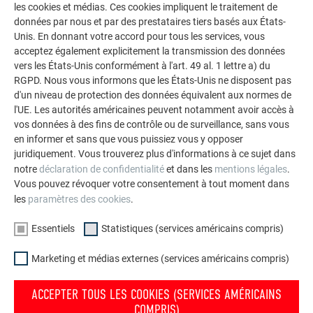
LAISSEZ-VOUS INSPIRER
les cookies et médias. Ces cookies impliquent le traitement de
données par nous et par des prestataires tiers basés aux États-
Unis. En donnant votre accord pour tous les services, vous
La galerie de références PREFA démontre la
acceptez également explicitement la transmission des données
polyvalence de l’aluminium. Découvrez d’autres projets
vers les États-Unis conformément à l'art. 49 al. 1 lettre a) du
impressionnants avec les solutions en aluminium
RGPD. Nous vous informons que les États-Unis ne disposent pas
durables de PREFA pour toitures, systèmes solaires et
d'un niveau de protection des données équivalent aux normes de
façades.
l'UE. Les autorités américaines peuvent notamment avoir accès à
vos données à des fins de contrôle ou de surveillance, sans vous
en informer et sans que vous puissiez vous y opposer
VOIR DAVANTAGE DE RÉFÉRENCES
juridiquement. Vous trouverez plus d'informations à ce sujet dans
notre
déclaration de confidentialité
et dans les
mentions légales
.
Vous pouvez révoquer votre consentement à tout moment dans
les
paramètres des cookies
.
Essentiels
Statistiques (services américains compris)
Marketing et médias externes (services américains compris)
ACCEPTER TOUS LES COOKIES (SERVICES AMÉRICAINS
COMPRIS)