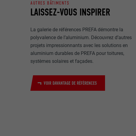
Internet est uti
EXPIRATION
AUTRES BÂTIMENTS
Internet.
LAISSEZ-VOUS INSPIRER
NOM
UTILITÉ
La galerie de références PREFA démontre la
MARKETING ET 
FOURNISSE
polyvalence de l’aluminium. Découvrez d’autres
Les cookies « M
projets impressionnants avec les solutions en
annonceurs (pres
EXPIRATION
aluminium durables de PREFA pour toitures,
visiteurs à tra
NOM
plateformes vid
systèmes solaires et façades.
UTILITÉ
FOURNISSE
NOM
VOIR DAVANTAGE DE RÉFÉRENCES
EXPIRATION
FOURNISSE
NOM
EXPIRATION
FOURNISSE
UTILITÉ
EXPIRATION
UTILITÉ
UTILITÉ