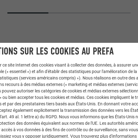
IONS SUR LES COOKIES AU PREFA
r ce site Internet des cookies visant à collecter des données, à assurer u
le (« essentiel ») et afin d'établir des statistiques pour l'amélioration de la
statistiques (services américains compris) »). Nous réalisons en outre des a
ns recours à des médias externes (« marketing et médias externes (servi
Siding.X
 pouvez autoriser les catégories de cookies et médias externes sélection
 » ou bien accepter tous les cookies et médias. Ces cookies impliquent le 
et par des prestataires tiers basés aux États-Unis. En donnant votre acc
10 P.10 blanc Prefa
cceptez également explicitement la transmission des données vers les Éta
art. 49 al. 1 lettre a) du RGPD. Nous vous informons que les États-Unis 
Reinstadler A4L Architects
rotection des données équivalent aux normes de l'UE. Les autorités améri
accès à vos données à des fins de contrôle ou de surveillance, sans vous
issiez vous y opposer juridiquement. Vous trouverez plus d'informations 
Duswald Bau GmbH