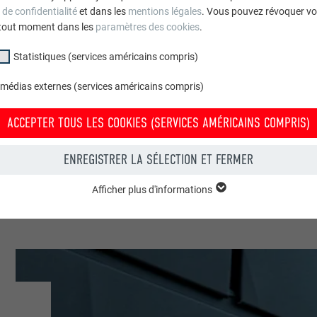
 de confidentialité
et dans les
mentions légales
. Vous pouvez révoquer vo
tout moment dans les
paramètres des cookies
.
Autriche
Statistiques (services américains compris)
Taiskirchen
 médias externes (services américains compris)
Maisons individuelles
ACCEPTER TOUS LES COOKIES (SERVICES AMÉRICAINS COMPRIS)
© PREFA | Croce & Wir
ENREGISTRER LA SÉLECTION ET FERMER
Afficher plus d'informations
groupe « Essentiels » sont nécessaires aux fonctions de base du site Intern
e le site Internet fonctionne correctement.
Afficher les informations relatives aux cookies
PHPSESSID
(SERVICES AMÉRICAINS COMPRIS)
UR
PHP
tatistiques (services américains compris) » nous aident à comprendre co