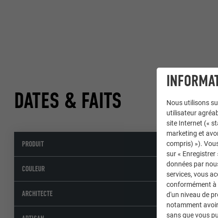
INFORMAT
DATES & FAITS
Nous utilisons su
utilisateur agréab
site Internet (« 
marketing et avo
PRODUIT
compris) »). Vous
sur « Enregistrer
données par nous 
COULEUR
services, vous a
conformément à l'
ARCHITECTE
d'un niveau de p
notamment avoir 
sans que vous pu