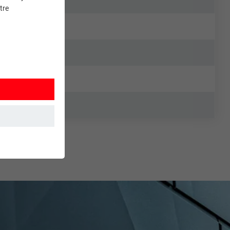
tre
et. Ils
mment le site