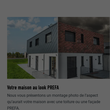
NOM
NOM
FOURNISSE
FOURNISSE
EXPIRATION
EXPIRATION
UTILITÉ
UTILITÉ
NOM
NOM
FOURNISSE
FOURNISSE
Votre maison au look PREFA
EXPIRATION
EXPIRATION
Nous vous présentons un montage photo de l’aspect
qu’aurait votre maison avec une toiture ou une façade
UTILITÉ
UTILITÉ
PREFA.