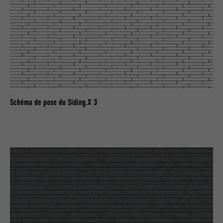
EXPIRATION
2 ans
Utilisé par le service de réseau social
UTILITÉ
LinkedIn pour suivre l'utilisation de
services intégrés.
NOM
bscookie
Schéma de pose du Siding.X 3
FOURNISSEUR
LinkedIn
EXPIRATION
2 ans
Utilisé par le service de réseau social
UTILITÉ
LinkedIn pour suivre l'utilisation de
services intégrés
NOM
UserMatchHistory