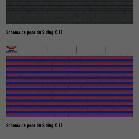
FOURNISSEUR
LinkedIn
EXPIRATION
29 jours
Schéma de pose du Siding.X 11
Est utilisé pour suivre l'utilisateur sur
plusieurs sites Internet afin d'afficher de
UTILITÉ
la publicité adaptée aux préférences de
l'utilisateur.
NOM
lidc
FOURNISSEUR
LinkedIn
EXPIRATION
1 jour
Utilisé par le service de réseau social
Schéma de pose du Siding.X 11
UTILITÉ
LinkedIn pour suivre l'utilisation de
services intégrés