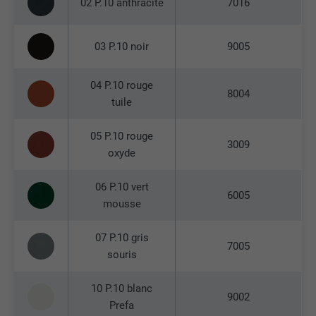
02 P.10 anthracite
7016
03 P.10 noir
9005
04 P.10 rouge
8004
tuile
05 P.10 rouge
3009
oxyde
06 P.10 vert
6005
mousse
07 P.10 gris
7005
souris
10 P.10 blanc
9002
Prefa