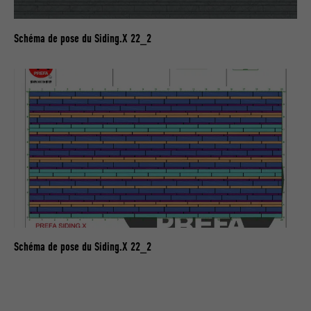
EXPIRATION
1 an
Schéma de pose du Siding.X 22_2
Utilisé par Google DoubleClick pour
enregistrer et signaler les actions d'un
utilisateur sur le site Internet après
l'affichage d'une annonce du
UTILITÉ
fournisseur ou après que l'utilisateur a
cliqué sur une annonce du fournisseur,
avec pour objectif de mesurer l'efficacité
d'une publicité et d'afficher des
publicités plus ciblées pour l'utilisateur.
NOM
_pin_unauth
Schéma de pose du Siding.X 22_2
FOURNISSEUR
Pinterest
EXPIRATION
1 an