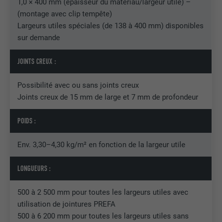
1,0 × 400 mm (épaisseur du matériau/largeur utile) –
EXPIRATION
3 mois
(montage avec clip tempête)
Largeurs utiles spéciales (de 138 à 400 mm) disponibles
UTILITÉ
Cookie identificateur de navigateur
sur demande
JOINTS CREUX :
NOM
li_sugr
Possibilité avec ou sans joints creux
FOURNISSEUR
LinkedIn
Joints creux de 15 mm de large et 7 mm de profondeur
EXPIRATION
3 mois
POIDS :
UTILITÉ
Cookie identificateur de navigateur
Env. 3,30–4,30 kg/m² en fonction de la largeur utile
NOM
GPS
LONGUEURS :
FOURNISSEUR
YouTube
500 à 2 500 mm pour toutes les largeurs utiles avec
utilisation de jointures PREFA
EXPIRATION
1 jour
500 à 6 200 mm pour toutes les largeurs utiles sans