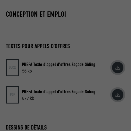
CONCEPTION ET EMPLOI
Utilisé par YouTube (Google) pour
UTILITÉ
enregistrer les paramètres utilisateur et
à d'autres fins non précisées
TEXTES POUR APPELS D’OFFRES
NOM
_gcl_au
FOURNISSEUR
Google AdSense
PREFA Texte d'appel d'offres Façade Siding
DOCX
56 kb
EXPIRATION
3 mois
Utilisé par Google AdSense pour tester
PREFA Texte d'appel d'offres Façade Siding
UTILITÉ
l'efficacité de la publicité sur les sites
PDF
Internet qui utilisent ses services.
677 kb
NOM
_pinterest_ct_ua
DESSINS DE DÉTAILS