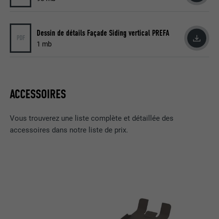
NOM
lidc
Dessin de détails Façade Siding vertical PREFA
PDF
1 mb
FOURNISSEUR
LinkedIn
EXPIRATION
1 jour
Pour faciliter le choix des centres de
ACCESSOIRES
UTILITÉ
calcul
Vous trouverez une liste complète et détaillée des
accessoires dans notre liste de prix.
NOM
test_cookie
FOURNISSEUR
doubleclick.net
EXPIRATION
15 minutes
Est placé afin de tester si le navigateur
UTILITÉ
autorise l'utilisation de cookies. Ne