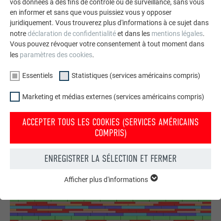
vos données à des fins de contrôle ou de surveillance, sans vous
en informer et sans que vous puissiez vous y opposer
juridiquement. Vous trouverez plus d'informations à ce sujet dans
notre
déclaration de confidentialité
et dans les
mentions légales
.
Vous pouvez révoquer votre consentement à tout moment dans
les
paramètres des cookies
.
Essentiels
Statistiques (services américains compris)
Marketing et médias externes (services américains compris)
ACCEPTER TOUS LES COOKIES (SERVICES AMÉRICAINS
COMPRIS)
ENREGISTRER LA SÉLECTION ET FERMER
Schéma de pose du Siding.X 1
Afficher plus d'informations
ESSENTIELS
Les cookies du groupe « Essentiels » sont nécessaires aux
fonctions de base du site Internet. Ils garantissent que le site
Internet fonctionne correctement.