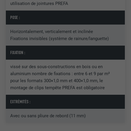
utilisation de jointures PREFA
Enregistre un identifiant unique sur les
appareils mobiles afin de permettre un
UTILITÉ
POSE :
suivi se basant sur une localisation GPS
géographique.
Horizontalement, verticalement et inclinée
Fixations invisibles (système de rainure/languette)
NOM
VISITOR_INFO1_LIVE
FIXATION :
FOURNISSEUR
YouTube
vissé sur des sous-constructions en bois ou en
EXPIRATION
179 jours
aluminium nombre de fixations : entre 6 et 9 par m²
pour les formats 300×1,0 mm et 400×1,0 mm, le
UTILITÉ
Mesure de la bande passante YouTube
montage de clips tempête PREFA est obligatoire
EXTRÉMITÉS :
NOM
YSC
Avec ou sans pliure de rebord (11 mm)
FOURNISSEUR
YouTube
EXPIRATION
Session