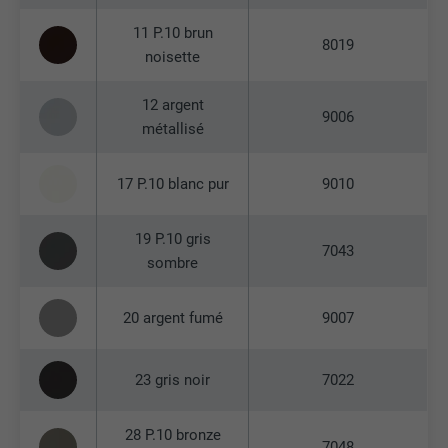
11 P.10 brun
8019
noisette
12 argent
9006
métallisé
17 P.10 blanc pur
9010
19 P.10 gris
7043
sombre
20 argent fumé
9007
23 gris noir
7022
28 P.10 bronze
7048