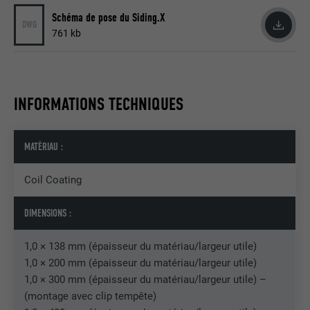
Est utilisé par Pinterest pour suivre
Schéma de pose du Siding.X
UTILITÉ
DWG
l'utilisation des services.
761 kb
NOM
__cfduid
INFORMATIONS TECHNIQUES
FOURNISSEUR
Adsymptotic.com
EXPIRATION
1 mois
MATÉRIAU :
Cookie utilisé pour identifier des clients
Coil Coating
différents derrière une même adresse IP
UTILITÉ
et appliquer des paramètres de sécurité
en fonction des clients.
DIMENSIONS :
1,0 × 138 mm (épaisseur du matériau/largeur utile)
NOM
U
1,0 × 200 mm (épaisseur du matériau/largeur utile)
1,0 × 300 mm (épaisseur du matériau/largeur utile) –
FOURNISSEUR
Adsymptotic.com
(montage avec clip tempête)