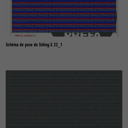
une série de produits publicitaires, par
UTILITÉ
exemple des offres en temps réel
d'annonceurs tiers.
NOM
fr
Schéma de pose du Siding.X 22_1
FOURNISSEUR
Facebook
EXPIRATION
3 mois
Est utilisé par Facebook pour afficher
une série de produits publicitaires, par
UTILITÉ
exemple des offres en temps réel
d'annonceurs tiers.
NOM
IDE
FOURNISSEUR
doubleclick.net