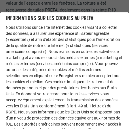
valeur de l'espace entre les fenêtres. La toiture a été
recouverte de tuiles PREFA, également dans la teinte P.10
anthracite. L'utilisation des bois et le crépis blanc immaculé
INFORMATIONS SUR LES COOKIES AU PREFA
s'accordent parfaitement avec les éléments en aluminium.
Nous utilisons sur ce site Internet des cookies visant à collecter
des données, à assurer une expérience utilisateur agréable
INFORMATIONS SUR LE BÂTIMENT DE RÉFÉRENCE
(« essentiel ») et afin d'établir des statistiques pour l'amélioration
de la qualité de notre site Internet (« statistiques (services
américains compris) »). Nous réalisons en outre des activités de
marketing et avons recours à des médias externes (« marketing et
médias externes (services américains compris) »). Vous pouvez
autoriser les catégories de cookies et médias externes
sélectionnés en cliquant sur « Enregistrer » ou bien accepter tous
les cookies et médias. Ces cookies impliquent le traitement de
SIDING.X – SCHÉMAS DE POSE (POSSIBILITÉS
données par nous et par des prestataires tiers basés aux États-
DE CONCEPTION)
Unis. En donnant votre accord pour tous les services, vous
acceptez également explicitement la transmission des données
vers les États-Unis conformément à l'art. 49 al. 1 lettre a) du
L’association de panneaux Siding.X de largeurs et de
RGPD. Nous vous informons que les États-Unis ne disposent pas
longueurs différentes vous permet de personnaliser
d'un niveau de protection des données équivalent aux normes de
totalement la façade de votre maison. Nous avons élaboré
l'UE. Les autorités américaines peuvent notamment avoir accès à
pour vous les quatre schémas de pose suivants :