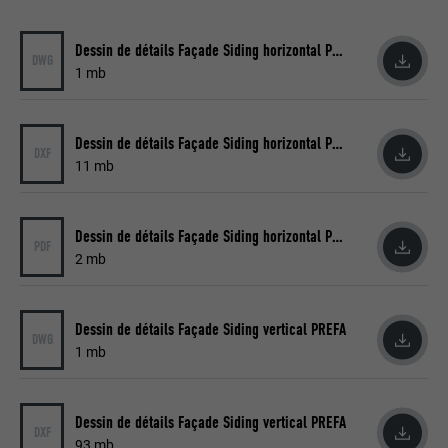
FOURNISSEUR
Pinterest
EXPIRATION
1 an
Dessin de détails Façade Siding horizontal PREFA
DWG
1 mb
Ce cookie comprend un identifiant
unique universel (UUID) permettant de
UTILITÉ
grouper les actions effectuées sur
Dessin de détails Façade Siding horizontal PREFA
DXF
plusieurs pages lorsque l'utilisateur ne
11 mb
peut pas être identifié clairement.
Dessin de détails Façade Siding horizontal PREFA
PDF
NOM
li_gc
2 mb
FOURNISSEUR
LinkedIn
Dessin de détails Façade Siding vertical PREFA
EXPIRATION
2 ans
DWG
1 mb
Sert à enregistrer l'autorisation de
UTILITÉ
l'utilisateur à utiliser des cookies pour
Dessin de détails Façade Siding vertical PREFA
des fonctions non essentielles.
DXF
93 mb