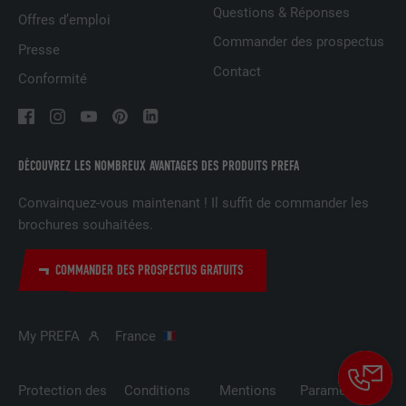
NOM
UserMatchHistory
Questions & Réponses
Offres d’emploi
Commander des prospectus
FOURNISSEUR
LinkedIn
Presse
Contact
Conformité
EXPIRATION
29 jours
Est utilisé pour suivre l'utilisateur sur
plusieurs sites Internet afin d'afficher de
UTILITÉ
DÉCOUVREZ LES NOMBREUX AVANTAGES DES PRODUITS PREFA
la publicité adaptée aux préférences de
l'utilisateur.
Convainquez-vous maintenant ! Il suffit de commander les
brochures souhaitées.
NOM
lidc
COMMANDER DES PROSPECTUS GRATUITS
FOURNISSEUR
LinkedIn
EXPIRATION
1 jour
My PREFA
France
Utilisé par le service de réseau social
Protection des
Conditions
Mentions
Paramètres
UTILITÉ
LinkedIn pour suivre l'utilisation de