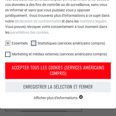
vos données à des fins de contrôle ou de surveillance, sans vous
en informer et sans que vous puissiez vous y opposer
juridiquement. Vous trouverez plus d'informations à ce sujet dans
notre
déclaration de confidentialité
et dans les
mentions légales
.
Vous pouvez révoquer votre consentement à tout moment dans
les
paramètres des cookies
.
Essentiels
Statistiques (services américains compris)
Marketing et médias externes (services américains compris)
ACCEPTER TOUS LES COOKIES (SERVICES AMÉRICAINS
Votre maison au look PREFA
COMPRIS)
Nous vous présentons un montage photo de l’aspect
ENREGISTRER LA SÉLECTION ET FERMER
qu’aurait votre maison avec une toiture ou une façade
PREFA.
Afficher plus d'informations
ESSENTIELS
DEMANDER UN MONTAGE PHOTO MAINTENANT
Les cookies du groupe « Essentiels » sont nécessaires aux
fonctions de base du site Internet. Ils garantissent que le site
Internet fonctionne correctement.