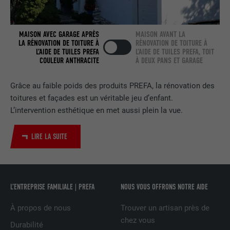
FOURNISSEUR
LinkedIn
EXPIRATION
2 ans
MAISON AVEC GARAGE APRÈS
MAISON AVANT LA
LA RÉNOVATION DE TOITURE À
RÉNOVATION DE TOITURE À
Utilisé par le service de réseau social
L’AIDE DE TUILES PREFA
L’AIDE DE TUILES PREFA, TOIT
COULEUR ANTHRACITE
À DEUX PANS ET GARAGE
UTILITÉ
LinkedIn pour suivre l'utilisation de
services intégrés.
Grâce au faible poids des produits PREFA, la rénovation des
toitures et façades est un véritable jeu d’enfant.
NOM
bscookie
L’intervention esthétique en met aussi plein la vue.
FOURNISSEUR
LinkedIn
LIRE LA SUITE
EXPIRATION
2 ans
Utilisé par le service de réseau social
L’ENTREPRISE FAMILIALE | PREFA
NOUS VOUS OFFRONS NOTRE AIDE
UTILITÉ
LinkedIn pour suivre l'utilisation de
services intégrés
À propos de nous
Trouver un artisan près de
chez vous
Durabilité