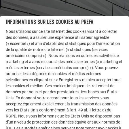
INFORMATIONS SUR LES COOKIES AU PREFA
Nous utilisons sur ce site Internet des cookies visant à collecter
AUTRES BÂTIMENTS
des données, à assurer une expérience utilisateur agréable
LAISSEZ-VOUS INSPIRER
(« essentiel ») et afin d'établir des statistiques pour l'amélioration
de la qualité de notre site Internet (« statistiques (services
La galerie de références PREFA démontre la
américains compris) »). Nous réalisons en outre des activités de
polyvalence de l’aluminium. Découvrez d’autres projets
marketing et avons recours à des médias externes (« marketing et
impressionnants avec les solutions en aluminium
médias externes (services américains compris) »). Vous pouvez
durables de PREFA pour toitures, systèmes solaires et
autoriser les catégories de cookies et médias externes
sélectionnés en cliquant sur « Enregistrer » ou bien accepter tous
façades.
les cookies et médias. Ces cookies impliquent le traitement de
données par nous et par des prestataires tiers basés aux États-
Unis. En donnant votre accord pour tous les services, vous
VOIR DAVANTAGE DE RÉFÉRENCES
acceptez également explicitement la transmission des données
vers les États-Unis conformément à l'art. 49 al. 1 lettre a) du
RGPD. Nous vous informons que les États-Unis ne disposent pas
d'un niveau de protection des données équivalent aux normes de
l'UE. Les autorités américaines peuvent notamment avoir accès à