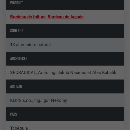
PRODUIT
Bardeau de toiture
,
Bardeau de façade
COULEUR
13 aluminium naturel
ARCHITECTE
SPORADICAL, Arch. Ing. Jakub Našinec et Aleš Kubalík
ARTISAN
KLIPS s.r.o., Ing. Igor Nekolný
PAYS
Tchéquie