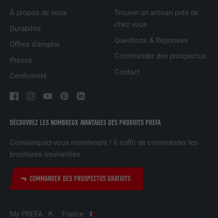
À propos de nous
Trouver un artisan près de
NOM
UserMatchHistory
chez vous
Durabilité
Questions & Réponses
FOURNISSEUR
LinkedIn
Offres d’emploi
Commander des prospectus
Presse
EXPIRATION
29 jours
Contact
Conformité
Est utilisé pour suivre l'utilisateur sur
plusieurs sites Internet afin d'afficher de
UTILITÉ
la publicité adaptée aux préférences de
l'utilisateur.
DÉCOUVREZ LES NOMBREUX AVANTAGES DES PRODUITS PREFA
Convainquez-vous maintenant ! Il suffit de commander les
NOM
lidc
brochures souhaitées.
FOURNISSEUR
LinkedIn
COMMANDER DES PROSPECTUS GRATUITS
EXPIRATION
1 jour
My PREFA
France
Utilisé par le service de réseau social