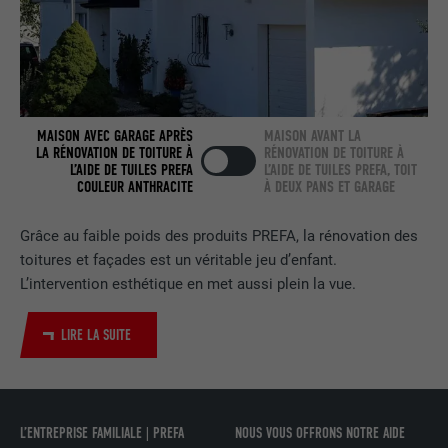
FOURNISSEUR
LinkedIn
EXPIRATION
2 ans
Utilisé par le service de réseau social
MAISON AVEC GARAGE APRÈS
MAISON AVANT LA
LA RÉNOVATION DE TOITURE À
RÉNOVATION DE TOITURE À
UTILITÉ
LinkedIn pour suivre l'utilisation de
L’AIDE DE TUILES PREFA
L’AIDE DE TUILES PREFA, TOIT
services intégrés.
COULEUR ANTHRACITE
À DEUX PANS ET GARAGE
Grâce au faible poids des produits PREFA, la rénovation des
NOM
bscookie
toitures et façades est un véritable jeu d’enfant.
L’intervention esthétique en met aussi plein la vue.
FOURNISSEUR
LinkedIn
EXPIRATION
2 ans
LIRE LA SUITE
Utilisé par le service de réseau social
UTILITÉ
LinkedIn pour suivre l'utilisation de
services intégrés
L’ENTREPRISE FAMILIALE | PREFA
NOUS VOUS OFFRONS NOTRE AIDE