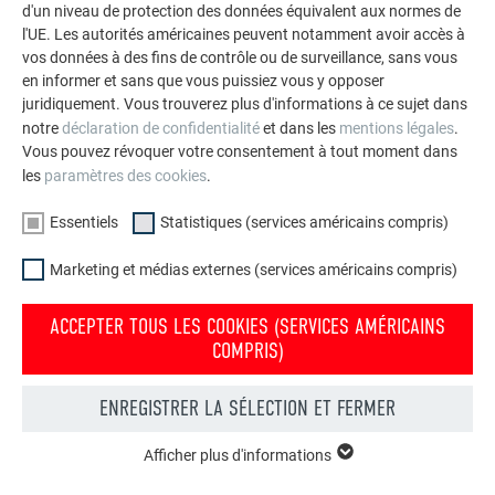
d'un niveau de protection des données équivalent aux normes de
l'UE. Les autorités américaines peuvent notamment avoir accès à
vos données à des fins de contrôle ou de surveillance, sans vous
en informer et sans que vous puissiez vous y opposer
juridiquement. Vous trouverez plus d'informations à ce sujet dans
notre
déclaration de confidentialité
et dans les
mentions légales
.
Vous pouvez révoquer votre consentement à tout moment dans
les
paramètres des cookies
.
Essentiels
Statistiques (services américains compris)
Marketing et médias externes (services américains compris)
ACCEPTER TOUS LES COOKIES (SERVICES AMÉRICAINS
COMPRIS)
Votre maison au look PREFA
ENREGISTRER LA SÉLECTION ET FERMER
Nous vous présentons un montage photo de l’aspect
qu’aurait votre maison avec une toiture ou une façade
Afficher plus d'informations
ESSENTIELS
PREFA.
Les cookies du groupe « Essentiels » sont nécessaires aux