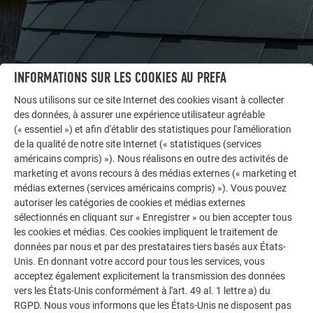
INFORMATIONS SUR LES COOKIES AU PREFA
Nous utilisons sur ce site Internet des cookies visant à collecter
des données, à assurer une expérience utilisateur agréable
AUTRES BÂTIMENTS
(« essentiel ») et afin d'établir des statistiques pour l'amélioration
LAISSEZ-VOUS INSPIRER
de la qualité de notre site Internet (« statistiques (services
américains compris) »). Nous réalisons en outre des activités de
marketing et avons recours à des médias externes (« marketing et
La galerie de références PREFA démontre la
médias externes (services américains compris) »). Vous pouvez
polyvalence de l’aluminium. Découvrez d’autres projets
autoriser les catégories de cookies et médias externes
impressionnants avec les solutions en aluminium
sélectionnés en cliquant sur « Enregistrer » ou bien accepter tous
durables de PREFA pour toitures, systèmes solaires et
les cookies et médias. Ces cookies impliquent le traitement de
façades.
données par nous et par des prestataires tiers basés aux États-
Unis. En donnant votre accord pour tous les services, vous
acceptez également explicitement la transmission des données
VOIR DAVANTAGE DE RÉFÉRENCES
vers les États-Unis conformément à l'art. 49 al. 1 lettre a) du
RGPD. Nous vous informons que les États-Unis ne disposent pas