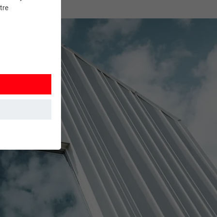
tre
et. Ils
mment le site