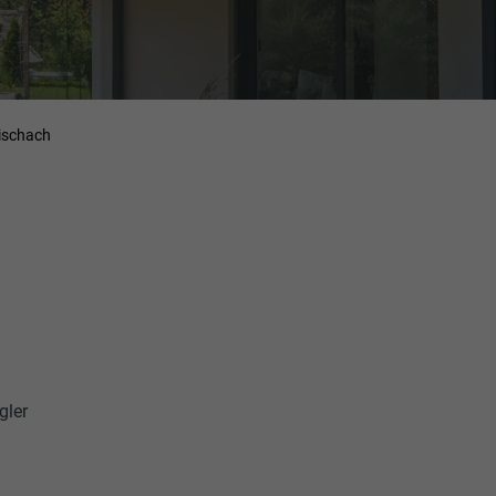
eischach
gler