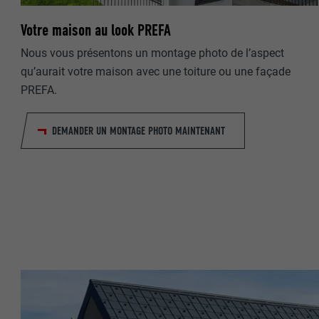
Votre maison au look PREFA
NOM
Nous vous présentons un montage photo de l’aspect
NOM
FOURNISSE
qu’aurait votre maison avec une toiture ou une façade
PREFA.
FOURNISSE
EXPIRATION
EXPIRATION
DEMANDER UN MONTAGE PHOTO MAINTENANT
UTILITÉ
UTILITÉ
NOM
NOM
FOURNISSE
FOURNISSE
EXPIRATION
EXPIRATION
UTILITÉ
UTILITÉ