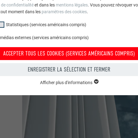
 de confidentialité
et dans les
mentions légales
. Vous pouvez révoquer vo
tout moment dans les
paramètres des cookies
.
Statistiques (services américains compris)
 médias externes (services américains compris)
ACCEPTER TOUS LES COOKIES (SERVICES AMÉRICAINS COMPRIS)
ENREGISTRER LA SÉLECTION ET FERMER
Afficher plus d'informations
groupe « Essentiels » sont nécessaires aux fonctions de base du site Intern
e le site Internet fonctionne correctement.
Afficher les informations relatives aux cookies
PHPSESSID
(SERVICES AMÉRICAINS COMPRIS)
UR
PHP
tatistiques (services américains compris) » nous aident à comprendre co