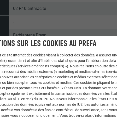
02 P.10 anthracite
-
Ferblanterie Prenn
IONS SUR LES COOKIES AU PREFA
Italie
r ce site Internet des cookies visant à collecter des données, à assurer u
le (« essentiel ») et afin d'établir des statistiques pour l'amélioration de la
Reischach
statistiques (services américains compris) »). Nous réalisons en outre des a
ns recours à des médias externes (« marketing et médias externes (servi
Maisons individuelles
 pouvez autoriser les catégories de cookies et médias externes sélection
 » ou bien accepter tous les cookies et médias. Ces cookies impliquent le 
© PREFA | Croce & Wir
et par des prestataires tiers basés aux États-Unis. En donnant votre acc
cceptez également explicitement la transmission des données vers les Éta
art. 49 al. 1 lettre a) du RGPD. Nous vous informons que les États-Unis 
rotection des données équivalent aux normes de l'UE. Les autorités améri
accès à vos données à des fins de contrôle ou de surveillance, sans vous
issiez vous y opposer juridiquement. Vous trouverez plus d'informations 