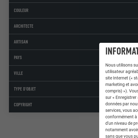
COULEUR
ARCHITECTE
ARTISAN
INFORMAT
PAYS
Nous utilisons su
utilisateur agréab
VILLE
site Internet (« 
marketing et avo
TYPE D'OBJET
compris) »). Vous
sur « Enregistrer
données par nous 
COPYRIGHT
services, vous a
conformément à l'
d'un niveau de p
notamment avoir 
sans que vous pu