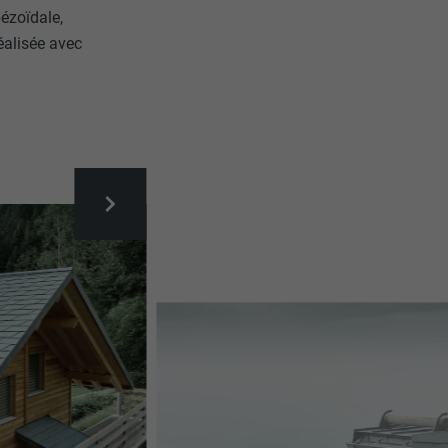
pézoïdale,
éalisée avec