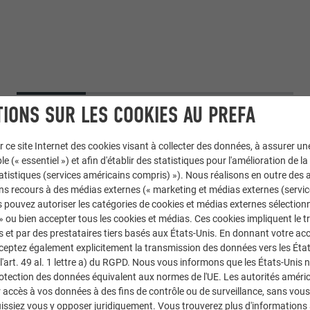
IONS SUR LES COOKIES AU PREFA
r ce site Internet des cookies visant à collecter des données, à assurer u
le (« essentiel ») et afin d'établir des statistiques pour l'amélioration de la
statistiques (services américains compris) »). Nous réalisons en outre des a
ns recours à des médias externes (« marketing et médias externes (servi
 pouvez autoriser les catégories de cookies et médias externes sélection
 » ou bien accepter tous les cookies et médias. Ces cookies impliquent le 
et par des prestataires tiers basés aux États-Unis. En donnant votre acc
cceptez également explicitement la transmission des données vers les Éta
art. 49 al. 1 lettre a) du RGPD. Nous vous informons que les États-Unis 
Bardeau de toiture
rotection des données équivalent aux normes de l'UE. Les autorités améri
accès à vos données à des fins de contrôle ou de surveillance, sans vous
43 P.10 gris pierre
issiez vous y opposer juridiquement. Vous trouverez plus d'informations 