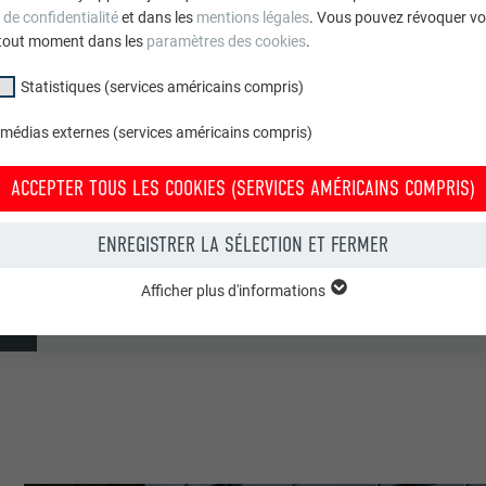
 de confidentialité
et dans les
mentions légales
. Vous pouvez révoquer vo
tout moment dans les
paramètres des cookies
.
Holz Lodge GmbH
Statistiques (services américains compris)
Aebischer AG
 médias externes (services américains compris)
Suisse
ACCEPTER TOUS LES COOKIES (SERVICES AMÉRICAINS COMPRIS)
Veytaux
ENREGISTRER LA SÉLECTION ET FERMER
Refuges alpins
Afficher plus d'informations
© PREFA | Croce & Wir
groupe « Essentiels » sont nécessaires aux fonctions de base du site Intern
e le site Internet fonctionne correctement.
Afficher les informations relatives aux cookies
PHPSESSID
(SERVICES AMÉRICAINS COMPRIS)
UR
PHP
tatistiques (services américains compris) » nous aident à comprendre co