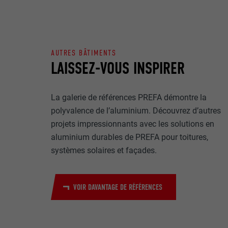
Internet est uti
EXPIRATION
Internet.
NOM
UTILITÉ
AUTRES BÂTIMENTS
MARKETING ET 
FOURNISSE
LAISSEZ-VOUS INSPIRER
Les cookies « M
annonceurs (pres
EXPIRATION
visiteurs à tra
NOM
La galerie de références PREFA démontre la
plateformes vid
UTILITÉ
polyvalence de l’aluminium. Découvrez d’autres
FOURNISSE
projets impressionnants avec les solutions en
NOM
aluminium durables de PREFA pour toitures,
EXPIRATION
FOURNISSE
NOM
systèmes solaires et façades.
EXPIRATION
FOURNISSE
UTILITÉ
VOIR DAVANTAGE DE RÉFÉRENCES
EXPIRATION
UTILITÉ
UTILITÉ