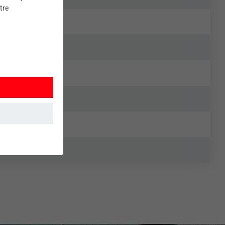
tre
et. Ils
mment le site