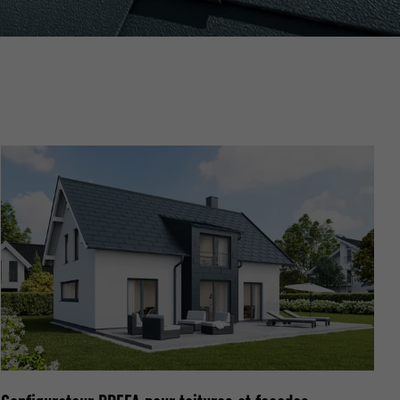
nées
rnet.
net.
de cookies. Ne
re « Suivez-