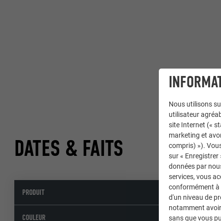
INFORMAT
Nous utilisons su
utilisateur agréab
site Internet (« 
marketing et avo
DATES & FAITS
compris) »). Vous
sur « Enregistrer
données par nous 
services, vous a
conformément à l'
PRODUIT
d'un niveau de p
notamment avoir 
COULEUR
sans que vous pu