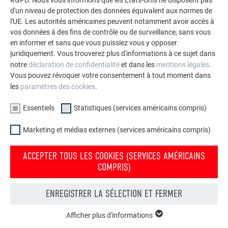
RGPD. Nous vous informons que les États-Unis ne disposent pas
d'un niveau de protection des données équivalent aux normes de
l'UE. Les autorités américaines peuvent notamment avoir accès à
vos données à des fins de contrôle ou de surveillance, sans vous
en informer et sans que vous puissiez vous y opposer
juridiquement. Vous trouverez plus d'informations à ce sujet dans
notre
déclaration de confidentialité
et dans les
mentions légales
.
Vous pouvez révoquer votre consentement à tout moment dans
les
paramètres des cookies
.
Essentiels
Statistiques (services américains compris)
Marketing et médias externes (services américains compris)
ACCEPTER TOUS LES COOKIES (SERVICES AMÉRICAINS
COMPRIS)
Votre maison au look PREFA
ENREGISTRER LA SÉLECTION ET FERMER
Nous vous présentons un montage photo de l’aspect
qu’aurait votre maison avec une toiture ou une façade
Afficher plus d'informations
ESSENTIELS
PREFA.