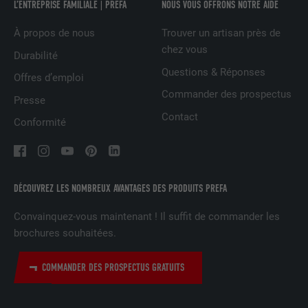
L’ENTREPRISE FAMILIALE | PREFA
NOUS VOUS OFFRONS NOTRE AIDE
À propos de nous
Trouver un artisan près de
NOM
UserMatchHistory
chez vous
Durabilité
FOURNISSEUR
LinkedIn
Questions & Réponses
Offres d’emploi
Commander des prospectus
EXPIRATION
29 jours
Presse
Contact
Conformité
Est utilisé pour suivre l'utilisateur sur
plusieurs sites Internet afin d'afficher de
UTILITÉ
la publicité adaptée aux préférences de
l'utilisateur.
DÉCOUVREZ LES NOMBREUX AVANTAGES DES PRODUITS PREFA
Convainquez-vous maintenant ! Il suffit de commander les
NOM
lidc
brochures souhaitées.
FOURNISSEUR
LinkedIn
COMMANDER DES PROSPECTUS GRATUITS
EXPIRATION
1 jour