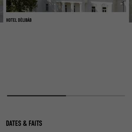
HOTEL DÉLIBÁB
HO
DATES & FAITS