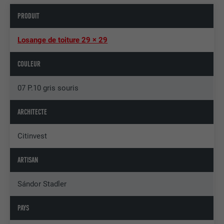
PRODUIT
Losange de toiture 29 × 29
COULEUR
07 P.10 gris souris
ARCHITECTE
Citinvest
ARTISAN
Sándor Stadler
PAYS