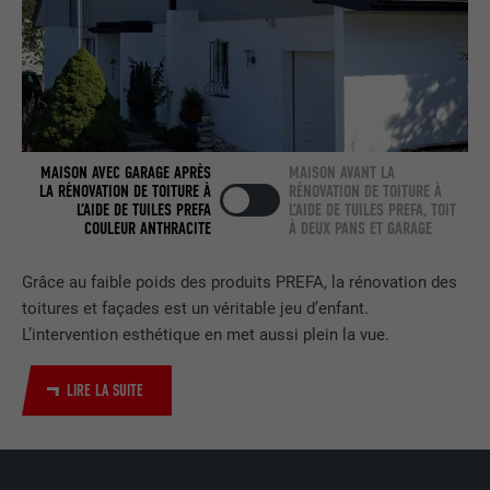
NOM
bcookie
FOURNISSEUR
LinkedIn
EXPIRATION
2 ans
Utilisé par le service de réseau social
MAISON AVEC GARAGE APRÈS
MAISON AVANT LA
UTILITÉ
LinkedIn pour suivre l'utilisation de
LA RÉNOVATION DE TOITURE À
RÉNOVATION DE TOITURE À
services intégrés.
L’AIDE DE TUILES PREFA
L’AIDE DE TUILES PREFA, TOIT
COULEUR ANTHRACITE
À DEUX PANS ET GARAGE
NOM
bscookie
Grâce au faible poids des produits PREFA, la rénovation des
toitures et façades est un véritable jeu d’enfant.
FOURNISSEUR
LinkedIn
L’intervention esthétique en met aussi plein la vue.
EXPIRATION
2 ans
LIRE LA SUITE
Utilisé par le service de réseau social
UTILITÉ
LinkedIn pour suivre l'utilisation de
services intégrés