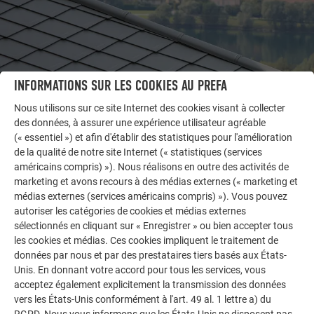
INFORMATIONS SUR LES COOKIES AU PREFA
Nous utilisons sur ce site Internet des cookies visant à collecter
des données, à assurer une expérience utilisateur agréable
(« essentiel ») et afin d'établir des statistiques pour l'amélioration
AUTRES BÂTIMENTS
de la qualité de notre site Internet (« statistiques (services
LAISSEZ-VOUS INSPIRER
américains compris) »). Nous réalisons en outre des activités de
marketing et avons recours à des médias externes (« marketing et
La galerie de références PREFA démontre la
médias externes (services américains compris) »). Vous pouvez
polyvalence de l’aluminium. Découvrez d’autres projets
autoriser les catégories de cookies et médias externes
impressionnants avec les solutions en aluminium
sélectionnés en cliquant sur « Enregistrer » ou bien accepter tous
les cookies et médias. Ces cookies impliquent le traitement de
durables de PREFA pour toitures, systèmes solaires et
données par nous et par des prestataires tiers basés aux États-
façades.
Unis. En donnant votre accord pour tous les services, vous
acceptez également explicitement la transmission des données
vers les États-Unis conformément à l'art. 49 al. 1 lettre a) du
VOIR DAVANTAGE DE RÉFÉRENCES