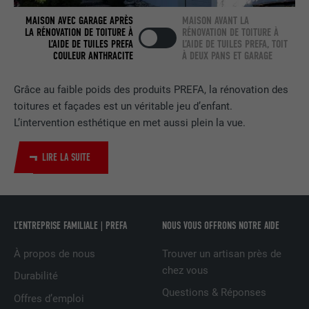
MAISON AVEC GARAGE APRÈS
MAISON AVANT LA
EXPIRATION
2 ans
LA RÉNOVATION DE TOITURE À
RÉNOVATION DE TOITURE À
L’AIDE DE TUILES PREFA
L’AIDE DE TUILES PREFA, TOIT
Utilisé par le service de réseau social
COULEUR ANTHRACITE
À DEUX PANS ET GARAGE
UTILITÉ
LinkedIn pour suivre l'utilisation de
services intégrés.
Grâce au faible poids des produits PREFA, la rénovation des
toitures et façades est un véritable jeu d’enfant.
L’intervention esthétique en met aussi plein la vue.
NOM
bscookie
LIRE LA SUITE
FOURNISSEUR
LinkedIn
EXPIRATION
2 ans
Utilisé par le service de réseau social
L’ENTREPRISE FAMILIALE | PREFA
NOUS VOUS OFFRONS NOTRE AIDE
UTILITÉ
LinkedIn pour suivre l'utilisation de
À propos de nous
Trouver un artisan près de
services intégrés
chez vous
Durabilité
Questions & Réponses
Offres d’emploi
NOM
UserMatchHistory