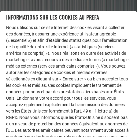
INFORMATIONS SUR LES COOKIES AU PREFA
AUTRES BÂTIMENTS
Nous utilisons sur ce site Internet des cookies visant à collecter
LAISSEZ-VOUS INSPIRER
des données, à assurer une expérience utilisateur agréable
(« essentiel ») et afin d'établir des statistiques pour l'amélioration
La galerie de références PREFA démontre la
de la qualité de notre site Internet (« statistiques (services
polyvalence de l’aluminium. Découvrez d’autres projets
américains compris) »). Nous réalisons en outre des activités de
impressionnants avec les solutions en aluminium
marketing et avons recours à des médias externes (« marketing et
médias externes (services américains compris) »). Vous pouvez
durables de PREFA pour toitures, systèmes solaires et
autoriser les catégories de cookies et médias externes
façades.
sélectionnés en cliquant sur « Enregistrer » ou bien accepter tous
les cookies et médias. Ces cookies impliquent le traitement de
données par nous et par des prestataires tiers basés aux États-
VOIR DAVANTAGE DE RÉFÉRENCES
Unis. En donnant votre accord pour tous les services, vous
acceptez également explicitement la transmission des données
vers les États-Unis conformément à l'art. 49 al. 1 lettre a) du
RGPD. Nous vous informons que les États-Unis ne disposent pas
d'un niveau de protection des données équivalent aux normes de
l'UE. Les autorités américaines peuvent notamment avoir accès à
vos données à des fins de contrôle ou de surveillance, sans vous