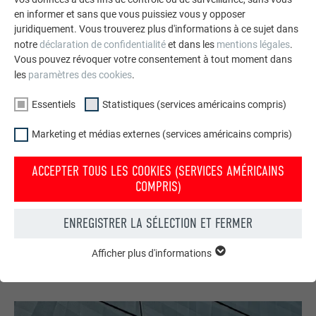
en informer et sans que vous puissiez vous y opposer
juridiquement. Vous trouverez plus d'informations à ce sujet dans
notre
déclaration de confidentialité
et dans les
mentions légales
.
Vous pouvez révoquer votre consentement à tout moment dans
les
paramètres des cookies
.
Essentiels
Statistiques (services américains compris)
Marketing et médias externes (services américains compris)
ACCEPTER TOUS LES COOKIES (SERVICES AMÉRICAINS
Votre maison au look PREFA
COMPRIS)
Nous vous présentons un montage photo de l’aspect
qu’aurait votre maison avec une toiture ou une façade
ENREGISTRER LA SÉLECTION ET FERMER
PREFA.
Afficher plus d'informations
ESSENTIELS
DEMANDER UN MONTAGE PHOTO MAINTENANT
Les cookies du groupe « Essentiels » sont nécessaires aux
fonctions de base du site Internet. Ils garantissent que le site
Internet fonctionne correctement.