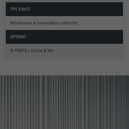
TYPE D'OBJET
Résidences & immeubles collectifs
COPYRIGHT
© PREFA | Croce & Wir