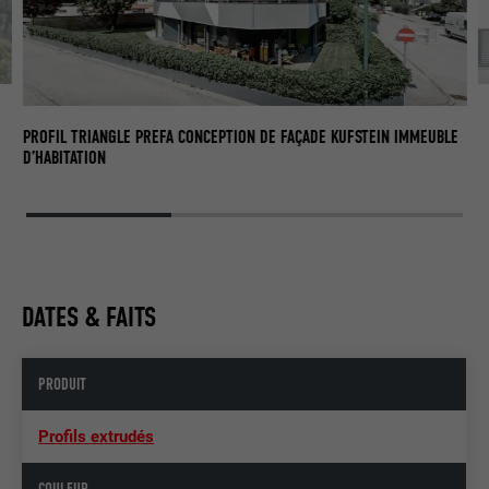
PR
IM
PROFIL TRIANGLE PREFA CONCEPTION DE FAÇADE KUFSTEIN IMMEUBLE
D’HABITATION
DATES & FAITS
PRODUIT
Profils extrudés
COULEUR