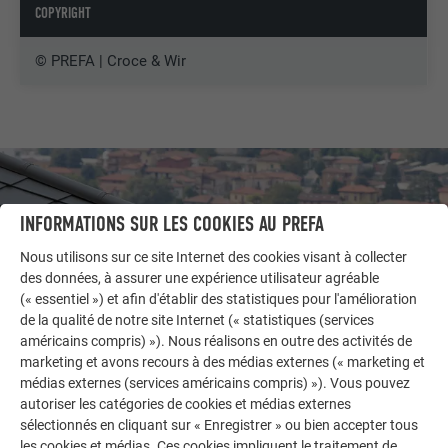
COPYRIGHT
© PREFA | Croce & Wir
INFORMATIONS SUR LES COOKIES AU PREFA
Nous utilisons sur ce site Internet des cookies visant à collecter
des données, à assurer une expérience utilisateur agréable
(« essentiel ») et afin d'établir des statistiques pour l'amélioration
de la qualité de notre site Internet (« statistiques (services
américains compris) »). Nous réalisons en outre des activités de
marketing et avons recours à des médias externes (« marketing et
médias externes (services américains compris) »). Vous pouvez
autoriser les catégories de cookies et médias externes
AUTRES BÂTIMENTS
sélectionnés en cliquant sur « Enregistrer » ou bien accepter tous
LAISSEZ-VOUS INSPIRER
les cookies et médias. Ces cookies impliquent le traitement de