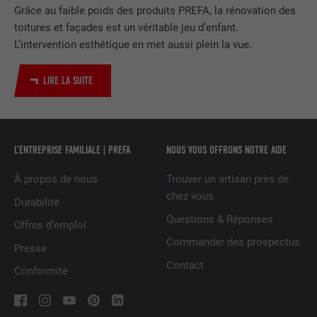
Grâce au faible poids des produits PREFA, la rénovation des
toitures et façades est un véritable jeu d’enfant.
Utilisé par le service de réseau social
L’intervention esthétique en met aussi plein la vue.
UTILITÉ
LinkedIn pour suivre l'utilisation de
services intégrés
LIRE LA SUITE
NOM
UserMatchHistory
FOURNISSEUR
LinkedIn
L’ENTREPRISE FAMILIALE | PREFA
NOUS VOUS OFFRONS NOTRE AIDE
EXPIRATION
29 jours
À propos de nous
Trouver un artisan près de
chez vous
Durabilité
Est utilisé pour suivre l'utilisateur sur
Questions & Réponses
plusieurs sites Internet afin d'afficher de
Offres d’emploi
UTILITÉ
la publicité adaptée aux préférences de
Commander des prospectus
Presse
l'utilisateur.
Contact
Conformité
NOM
lidc