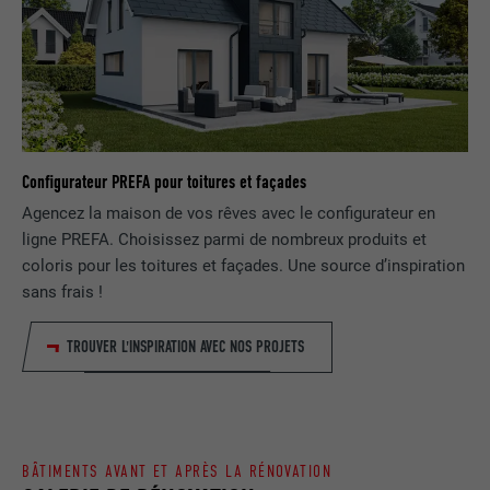
FOURNISSEUR
Google Universal Analytics
SafeSearch doit être activé ou non.
EXPIRATION
1 jour
NOM
lang
Enregistre un identifiant unique utilisé
pour générer des données statistiques
FOURNISSEUR
ads.linkedin.com
UTILITÉ
sur la manière dont l'utilisateur utilise le
Configurateur PREFA pour toitures et façades
site Internet.
EXPIRATION
Session
Agencez la maison de vos rêves avec le configurateur en
ligne PREFA. Choisissez parmi de nombreux produits et
Enregistre la langue choisie par
UTILITÉ
NOM
_gaexp
l'utilisateur pour un site Internet.
coloris pour les toitures et façades. Une source d’inspiration
sans frais !
FOURNISSEUR
Google Optimize
NOM
lang
TROUVER L'INSPIRATION AVEC NOS PROJETS
EXPIRATION
90 jours
FOURNISSEUR
LinkedIn
Est placé afin de tester si le navigateur
UTILITÉ
autorise l'utilisation de cookies. Ne
EXPIRATION
Session
contient aucun élément d'identification.
BÂTIMENTS AVANT ET APRÈS LA RÉNOVATION
Utilisé par LinkedIn lorsqu'un site