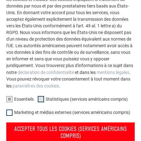
données par nous et par des prestataires tiers basés aux États-
La galerie de références PREFA démontre la
Unis. En donnant votre accord pour tous les services, vous
polyvalence de l’aluminium. Découvrez d’autres projets
acceptez également explicitement la transmission des données
impressionnants avec les solutions en aluminium
vers les États-Unis conformément à l'art. 49 al. 1 lettre a) du
durables de PREFA pour toitures, systèmes solaires et
RGPD. Nous vous informons que les États-Unis ne disposent pas
d'un niveau de protection des données équivalent aux normes de
façades.
l'UE. Les autorités américaines peuvent notamment avoir accès à
vos données à des fins de contrôle ou de surveillance, sans vous
en informer et sans que vous puissiez vous y opposer
VOIR DAVANTAGE DE RÉFÉRENCES
juridiquement. Vous trouverez plus d'informations à ce sujet dans
notre
déclaration de confidentialité
et dans les
mentions légales
.
Vous pouvez révoquer votre consentement à tout moment dans
les
paramètres des cookies
.
Essentiels
Statistiques (services américains compris)
Marketing et médias externes (services américains compris)
ACCEPTER TOUS LES COOKIES (SERVICES AMÉRICAINS
COMPRIS)