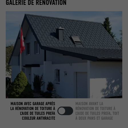
GALERIE DE RÉNOVATION
UTILITÉ
Internet contient une fenêtre « Suivez-
nous » intégrée.
NOM
bcookie
FOURNISSEUR
LinkedIn
EXPIRATION
2 ans
Utilisé par le service de réseau social
UTILITÉ
LinkedIn pour suivre l'utilisation de
services intégrés.
NOM
bscookie
MAISON AVEC GARAGE APRÈS
MAISON AVANT LA
LA RÉNOVATION DE TOITURE À
RÉNOVATION DE TOITURE À
L’AIDE DE TUILES PREFA
L’AIDE DE TUILES PREFA, TOIT
FOURNISSEUR
LinkedIn
COULEUR ANTHRACITE
À DEUX PANS ET GARAGE
EXPIRATION
2 ans